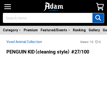
Category
Premium
Featured/Events
Ranking
Gallery
Gu
Voxel Animal Collection
Views
：
15
0
PENGUIN KID（cleaning style） #27/100