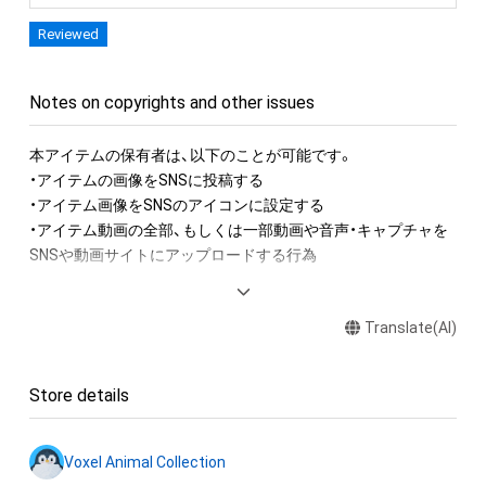
Reviewed
Notes on copyrights and other issues
本アイテムの保有者は、以下のことが可能です。

・アイテムの画像をSNSに投稿する

・アイテム画像をSNSのアイコンに設定する

・アイテム動画の全部、もしくは一部動画や音声・キャプチャを
SNSや動画サイトにアップロードする行為

アイテムに関する注意事項

Translate(AI)
・本アイテムに関する創作物(画像および映像、音楽、商標または
ロゴ等を含みますがこれらに限られません。)にかかる知的財産
権(著作権、特許権、実用新案権、商標権、意匠権その他の知的財
Store details
産権(それらの権利を取得し、又はそれらの権利につき登録等を
出願する権利を含みます。)を意味します。)は、本アイテムの著
作権を有する方、著作隣接権の権利者またはその管理委託を受
Voxel Animal Collection
けている者によって保護されています。そのため、本アイテム