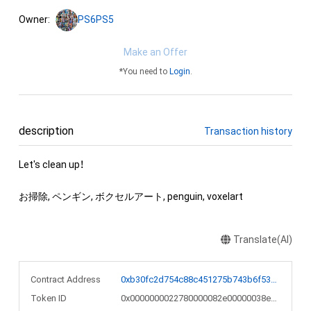
Owner:
PS6PS5
Make an Offer
*You need to
Login
.
description
Transaction history
Let's clean up！

お掃除, ペンギン, ボクセルアート, penguin, voxelart
Translate(AI)
Contract Address
0xb30fc2d754c88c451275b743b6f530f19f643683
Token ID
0x0000000022780000082e00000038e215