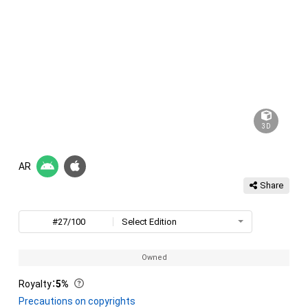
3D
AR
Share
#27/100
Select Edition
Owned
Royalty
：
5%
Precautions on copyrights