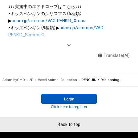
を保有していたとしても、本アイテムに関する創作物にかかる
↓↓↓実施中のエアドロップはこちら↓↓↓

知的財産権を有することを意味しません。

・キッズペンギンのクリスマス（5種類）
・本アイテムの著作権を有する方、著作隣接権の権利者またはそ
▶
adam.jp/airdrops/VAC-PENKID_Xmas
の管理委託を受けている者からの事前の同意なしに、上記の「本
・キッズペンギン（9種類）▶
adam.jp/airdrops/VAC-
アイテムの保有者が有する権利」の範囲を超えた行為、知的財産
PENKID_Summer2
権を侵害するおそれのある行為(改変、公開、配布、逆コンパイ
・キッズペンギンの運動会（7種類）▶
adam.jp/airdrops/VAC-
ル、リバースエンジニアリングを含みますが、これに限定されま
PENKID_SportsDay
せん。)を行うことはできません。

Translate(AI)
・本アイテムに関する創作物の利用については、公序良俗や法令
・イヌ（5種類）▶
adam.jp/airdrops/VAC-DOG05
に反する利用またはその恐れのある利用など、作成者が不適切
・ハムスター（6種類）▶
adam.jp/airdrops/VAC-HAM
・フクロウ（3種類）▶
adam.jp/airdrops/VAC-OWL
Adam byGMO
3D
Voxel Animal Collection
PENGUIN KID（cleaning style）
・サマー（5種類）▶
adam.jp/airdrops/VAC-Summer24
・お正月（5種類）▶
adam.jp/airdrops/VAC-NY2024
Login
Click here to register
Back to top