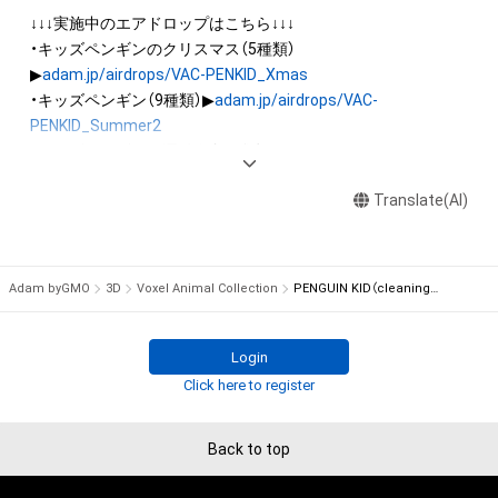
を保有していたとしても、本アイテムに関する創作物にかかる
↓↓↓実施中のエアドロップはこちら↓↓↓

知的財産権を有することを意味しません。

・キッズペンギンのクリスマス（5種類）
・本アイテムの著作権を有する方、著作隣接権の権利者またはそ
▶
adam.jp/airdrops/VAC-PENKID_Xmas
の管理委託を受けている者からの事前の同意なしに、上記の「本
・キッズペンギン（9種類）▶
adam.jp/airdrops/VAC-
アイテムの保有者が有する権利」の範囲を超えた行為、知的財産
PENKID_Summer2
権を侵害するおそれのある行為(改変、公開、配布、逆コンパイ
・キッズペンギンの運動会（7種類）▶
adam.jp/airdrops/VAC-
ル、リバースエンジニアリングを含みますが、これに限定されま
PENKID_SportsDay
せん。)を行うことはできません。

Translate(AI)
・本アイテムに関する創作物の利用については、公序良俗や法令
・イヌ（5種類）▶
adam.jp/airdrops/VAC-DOG05
に反する利用またはその恐れのある利用など、作成者が不適切
・ハムスター（6種類）▶
adam.jp/airdrops/VAC-HAM
・フクロウ（3種類）▶
adam.jp/airdrops/VAC-OWL
Adam byGMO
3D
Voxel Animal Collection
PENGUIN KID（cleaning style）
・サマー（5種類）▶
adam.jp/airdrops/VAC-Summer24
・お正月（5種類）▶
adam.jp/airdrops/VAC-NY2024
Login
Click here to register
Back to top