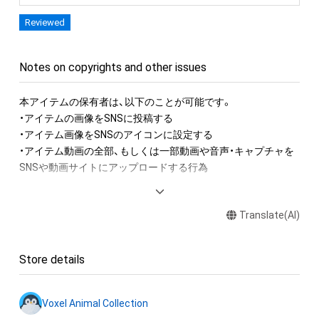
Reviewed
Notes on copyrights and other issues
本アイテムの保有者は、以下のことが可能です。

・アイテムの画像をSNSに投稿する

・アイテム画像をSNSのアイコンに設定する

・アイテム動画の全部、もしくは一部動画や音声・キャプチャを
SNSや動画サイトにアップロードする行為

アイテムに関する注意事項

Translate(AI)
・本アイテムに関する創作物(画像および映像、音楽、商標または
ロゴ等を含みますがこれらに限られません。)にかかる知的財産
権(著作権、特許権、実用新案権、商標権、意匠権その他の知的財
Store details
産権(それらの権利を取得し、又はそれらの権利につき登録等を
出願する権利を含みます。)を意味します。)は、本アイテムの著
作権を有する方、著作隣接権の権利者またはその管理委託を受
Voxel Animal Collection
けている者によって保護されています。そのため、本アイテム