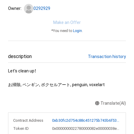
Owner:
0292929
Make an Offer
*You need to
Login
.
description
Transaction history
Let's clean up！

お掃除, ペンギン, ボクセルアート, penguin, voxelart
Translate(AI)
Contract Address
0xb30fc2d754c88c451275b743b6f530f19f643683
Token ID
0x0000000022780000082e00000038e1a9