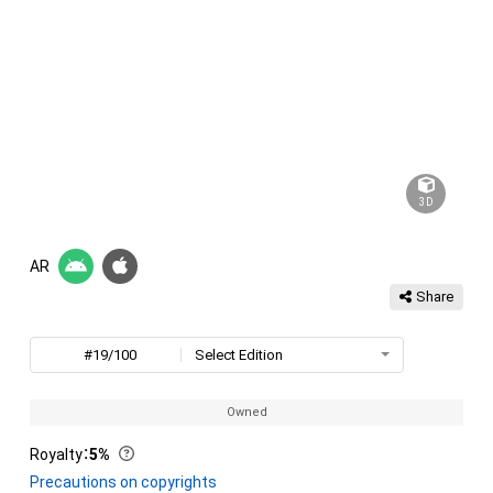
3D
AR
Share
#19/100
Select Edition
Owned
Royalty
：
5%
Precautions on copyrights