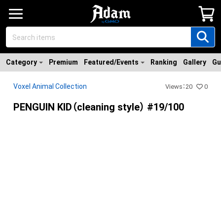
Category
Premium
Featured/Events
Ranking
Gallery
Gu
Voxel Animal Collection
Views
：
20
0
PENGUIN KID（cleaning style） #19/100