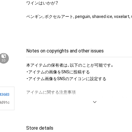
ワインはいかが？

ペンギン, ボクセルアート, penguin, shaved ice, voxelart, 
Notes on copyrights and other issues
3D
本アイテムの保有者は、以下のことが可能です。

・アイテムの画像をSNSに投稿する

・アイテム画像をSNSのアイコンに設定する

アイテムに関する注意事項

43683
・本アイテムに関する創作物(画像および映像、音楽、商標
8d91c
みますがこれらに限られません。)にかかる知的財産権(著
用新案権、商標権、意匠権その他の知的財産権(それらの権
それらの権利につき登録等を出願する権利を含みます。)を
は、本アイテムの著作権を有する方、著作隣接権の権利者
Store details