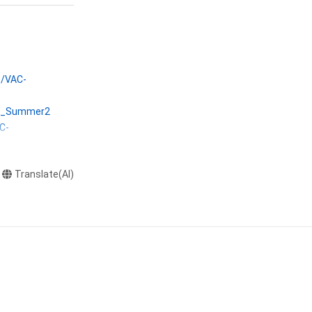
本アイテムを保
る知的財産権を有
たはその管理委託
テムの保有者が有
s/VAC-
それのある行為
ングを含みますが、
ID_Summer2
C-
や法令に反する利
と判断した場合、
Translate(AI)