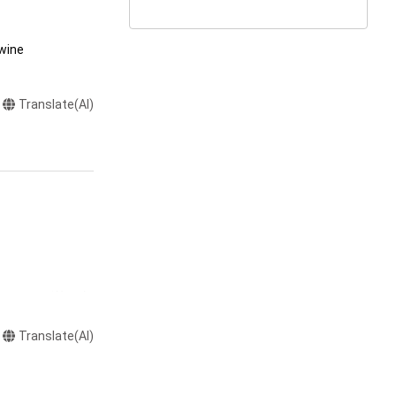
wine
Translate(AI)
またはロゴ等を含
作権、特許権、実
Translate(AI)
利を取得し、又は
意味します。)
またはその管理委