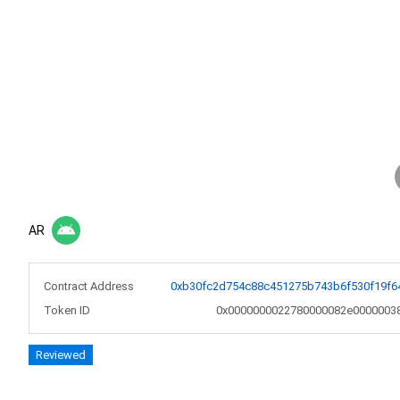
AR
Contract Address
0xb30fc2d754c88c451275b743b6f530f19f6
Token ID
0x0000000022780000082e0000003
Reviewed