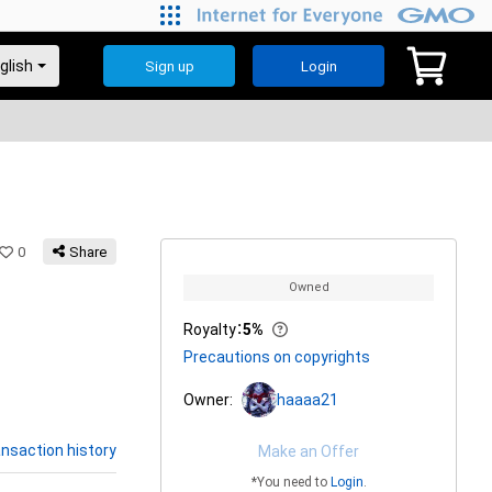
Sign up
Login
0
Share
Owned
Royalty
：
5%
Precautions on copyrights
Owner:
haaaa21
nsaction history
Make an Offer
*You need to
Login
.