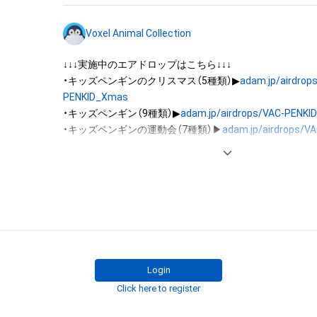
託を受けている者によって保護されています。そのため、
有していたとしても、本アイテムに関する創作物にかか
Voxel Animal Collection
することを意味しません。

・本アイテムの著作権を有する方、著作隣接権の権利者ま
↓↓↓実施中のエアドロップはこちら↓↓↓

を受けている者からの事前の同意なしに、上記の「本アイ
・キッズペンギンのクリスマス（5種類）▶
adam.jp/airdrop
する権利」の範囲を超えた行為、知的財産権を侵害するお
PENKID_Xmas
(改変、公開、配布、逆コンパイル、リバースエンジニアリ
・キッズペンギン（9種類）▶
adam.jp/airdrops/VAC-PENK
これに限定されません。)を行うことはできません。

・キッズペンギンの運動会（7種類）▶
adam.jp/airdrops/VA
・本アイテムに関する創作物の利用については、公序良俗
PENKID_SportsDay
用またはその恐れのある利用など、作成者が不適切である
・イヌ（5種類）▶
adam.jp/airdrops/VAC-DOG05
・ハムスター（6種類）▶
adam.jp/airdrops/VAC-HAM
・フクロウ（3種類）▶
adam.jp/airdrops/VAC-OWL
・サマー（5種類）▶
adam.jp/airdrops/VAC-Summer24
・お正月（5種類）▶
adam.jp/airdrops/VAC-NY2024
Login
Click here to register