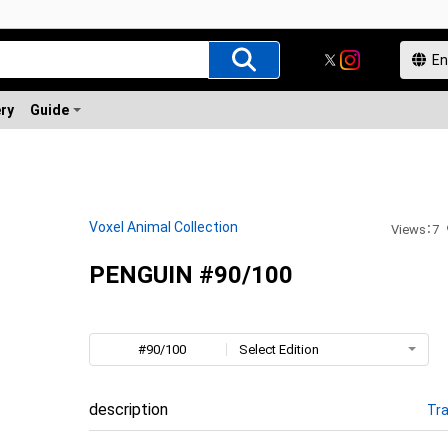
ery
Guide
Voxel Animal Collection
Views
：
7
PENGUIN #90/100
#90/100
Select Edition
description
Tra