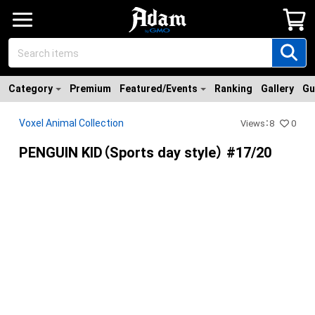
Category
Premium
Featured/Events
Ranking
Gallery
Gu
Voxel Animal Collection
Views
：
8
0
PENGUIN KID（Sports day style） #17/20