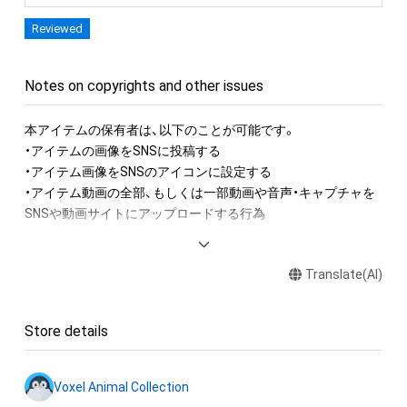
Reviewed
Notes on copyrights and other issues
本アイテムの保有者は、以下のことが可能です。

・アイテムの画像をSNSに投稿する

・アイテム画像をSNSのアイコンに設定する

・アイテム動画の全部、もしくは一部動画や音声・キャプチャを
SNSや動画サイトにアップロードする行為

アイテムに関する注意事項

Translate(AI)
・本アイテムに関する創作物(画像および映像、音楽、商標または
ロゴ等を含みますがこれらに限られません。)にかかる知的財産
権(著作権、特許権、実用新案権、商標権、意匠権その他の知的財
Store details
産権(それらの権利を取得し、又はそれらの権利につき登録等を
出願する権利を含みます。)を意味します。)は、本アイテムの著
作権を有する方、著作隣接権の権利者またはその管理委託を受
Voxel Animal Collection
けている者によって保護されています。そのため、本アイテム