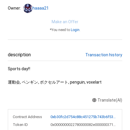
Owner:
haaaa21
Make an Offer
*You need to
Login
.
description
Transaction history
Sports day‼

運動会, ペンギン, ボクセルアート, penguin, voxelart
Translate(AI)
Contract Address
0xb30fc2d754c88c451275b743b6f530f19f643683
Token ID
0x0000000022780000082e00000037106e