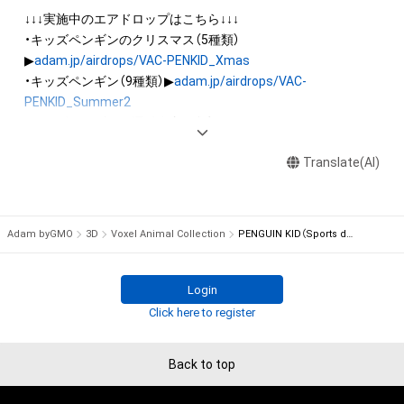
を保有していたとしても、本アイテムに関する創作物にかかる
↓↓↓実施中のエアドロップはこちら↓↓↓

知的財産権を有することを意味しません。

・キッズペンギンのクリスマス（5種類）
・本アイテムの著作権を有する方、著作隣接権の権利者またはそ
▶
adam.jp/airdrops/VAC-PENKID_Xmas
の管理委託を受けている者からの事前の同意なしに、上記の「本
・キッズペンギン（9種類）▶
adam.jp/airdrops/VAC-
アイテムの保有者が有する権利」の範囲を超えた行為、知的財産
PENKID_Summer2
権を侵害するおそれのある行為(改変、公開、配布、逆コンパイ
・キッズペンギンの運動会（7種類）▶
adam.jp/airdrops/VAC-
ル、リバースエンジニアリングを含みますが、これに限定されま
PENKID_SportsDay
せん。)を行うことはできません。

Translate(AI)
・本アイテムに関する創作物の利用については、公序良俗や法令
・イヌ（5種類）▶
adam.jp/airdrops/VAC-DOG05
に反する利用またはその恐れのある利用など、作成者が不適切
・ハムスター（6種類）▶
adam.jp/airdrops/VAC-HAM
・フクロウ（3種類）▶
adam.jp/airdrops/VAC-OWL
Adam byGMO
3D
Voxel Animal Collection
PENGUIN KID（Sports day style）
・サマー（5種類）▶
adam.jp/airdrops/VAC-Summer24
・お正月（5種類）▶
adam.jp/airdrops/VAC-NY2024
Login
Click here to register
Back to top