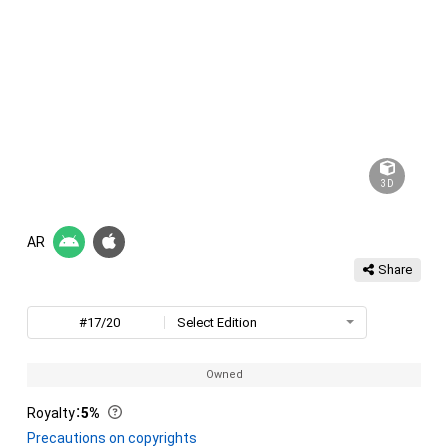
3D
AR
Share
#17/20
Select Edition
Owned
Royalty
：
5%
Precautions on copyrights