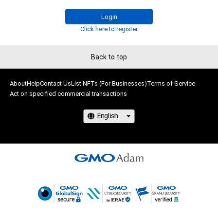
・サマー（5種類）▶
adam.jp/airdrops/VAC-Summer24
・お正月（5種類）▶
adam.jp/airdrops/VAC-NY2024
Login
Click here to register
Back to top
About
Help
Contact Us
List NFTs (For Businesses)
Terms of Service
Act on specified commercial transactions