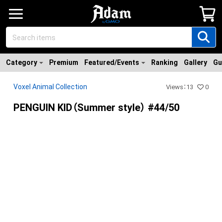
Category
Premium
Featured/Events
Ranking
Gallery
Gu
Voxel Animal Collection
Views
：
13
0
PENGUIN KID（Summer style） #44/50