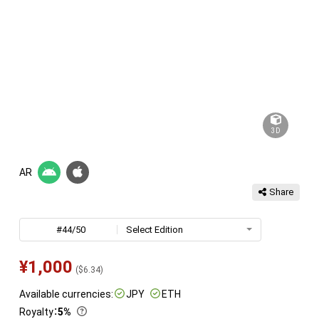
3D
AR
Share
#44/50
Select Edition
¥
1,000
(
$
6.34
)
Available currencies:
JPY
ETH
Royalty
：
5%