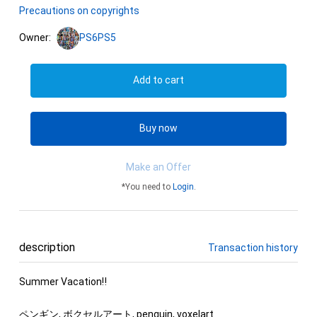
Precautions on copyrights
Owner:
PS6PS5
Add to cart
Buy now
Make an Offer
*You need to
Login
.
description
Transaction history
Summer Vacation‼

ペンギン, ボクセルアート, penguin, voxelart