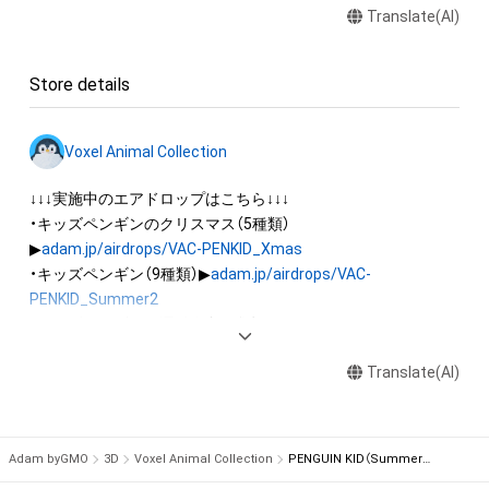
Translate(AI)
・本アイテムに関する創作物(画像および映像、音楽、商標または
ロゴ等を含みますがこれらに限られません。)にかかる知的財産
権(著作権、特許権、実用新案権、商標権、意匠権その他の知的財
Store details
産権(それらの権利を取得し、又はそれらの権利につき登録等を
出願する権利を含みます。)を意味します。)は、本アイテムの著
作権を有する方、著作隣接権の権利者またはその管理委託を受
Voxel Animal Collection
けている者によって保護されています。そのため、本アイテム
を保有していたとしても、本アイテムに関する創作物にかかる
↓↓↓実施中のエアドロップはこちら↓↓↓

知的財産権を有することを意味しません。

・キッズペンギンのクリスマス（5種類）
・本アイテムの著作権を有する方、著作隣接権の権利者またはそ
▶
adam.jp/airdrops/VAC-PENKID_Xmas
の管理委託を受けている者からの事前の同意なしに、上記の「本
・キッズペンギン（9種類）▶
adam.jp/airdrops/VAC-
アイテムの保有者が有する権利」の範囲を超えた行為、知的財産
PENKID_Summer2
権を侵害するおそれのある行為(改変、公開、配布、逆コンパイ
・キッズペンギンの運動会（7種類）▶
adam.jp/airdrops/VAC-
ル、リバースエンジニアリングを含みますが、これに限定されま
PENKID_SportsDay
せん。)を行うことはできません。

Translate(AI)
・本アイテムに関する創作物の利用については、公序良俗や法令
・イヌ（5種類）▶
adam.jp/airdrops/VAC-DOG05
に反する利用またはその恐れのある利用など、作成者が不適切
・ハムスター（6種類）▶
adam.jp/airdrops/VAC-HAM
・フクロウ（3種類）▶
adam.jp/airdrops/VAC-OWL
Adam byGMO
3D
Voxel Animal Collection
PENGUIN KID（Summer style）