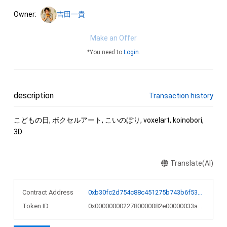
Owner:
吉田一貴
Make an Offer
*You need to
Login
.
description
Transaction history
こどもの日, ボクセルアート, こいのぼり, voxelart, koinobori, 
3D
Translate(AI)
Contract Address
0xb30fc2d754c88c451275b743b6f530f19f643683
Token ID
0x0000000022780000082e00000033aa8f