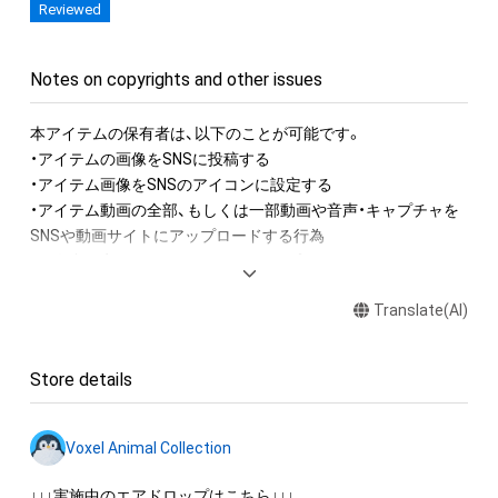
Reviewed
Notes on copyrights and other issues
本アイテムの保有者は、以下のことが可能です。

・アイテムの画像をSNSに投稿する

・アイテム画像をSNSのアイコンに設定する

・アイテム動画の全部、もしくは一部動画や音声・キャプチャを
SNSや動画サイトにアップロードする行為

・保有者限定コンテンツをSNSにアップロードする

・アイテムの画像を印刷して部屋に飾る

Translate(AI)
・アイテムの画像を使用してメッセージカードを制作し友達に
送る

Store details
アイテムに関する注意事項

・本アイテムに関する創作物(画像および映像、音楽、商標または
ロゴ等を含みますがこれらに限られません。)にかかる知的財産
Voxel Animal Collection
権(著作権、特許権、実用新案権、商標権、意匠権その他の知的財
産権(それらの権利を取得し、又はそれらの権利につき登録等を
↓↓↓実施中のエアドロップはこちら↓↓↓
