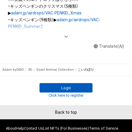
出願する権利を含みます。)を意味します。)は、本アイテムの著
・キッズペンギンのクリスマス（5種類）
作権を有する方、著作隣接権の権利者またはその管理委託を受
▶
adam.jp/airdrops/VAC-PENKID_Xmas
けている者によって保護されています。そのため、本アイテム
・キッズペンギン（9種類）▶
adam.jp/airdrops/VAC-
を保有していたとしても、本アイテムに関する創作物にかかる
PENKID_Summer2
知的財産権を有することを意味しません。

・キッズペンギンの運動会（7種類）▶
adam.jp/airdrops/VAC-
・本アイテムの著作権を有する方、著作隣接権の権利者またはそ
PENKID_SportsDay
の管理委託を受けている者からの事前の同意なしに、上記の「本
Translate(AI)
アイテムの保有者が有する権利」の範囲を超えた行為、知的財産
・イヌ（5種類）▶
adam.jp/airdrops/VAC-DOG05
権を侵害するおそれのある行為(改変、公開、配布、逆コンパイ
・ハムスター（6種類）▶
adam.jp/airdrops/VAC-HAM
ル、リバースエンジニアリングを含みますが、これに限定されま
・フクロウ（3種類）▶
adam.jp/airdrops/VAC-OWL
Adam byGMO
3D
Voxel Animal Collection
こいのぼり
せん。)を行うことはできません。

・本アイテムに関する創作物の利用については、公序良俗や法令
・サマー（5種類）▶
adam.jp/airdrops/VAC-Summer24
に反する利用またはその恐れのある利用など、作成者が不適切
・お正月（5種類）▶
adam.jp/airdrops/VAC-NY2024
Login
Click here to register
Back to top
About
Help
Contact Us
List NFTs (For Businesses)
Terms of Service