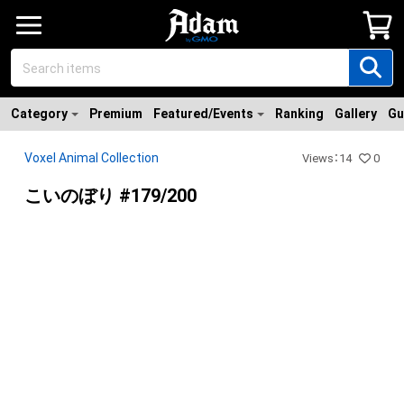
Category
Premium
Featured/Events
Ranking
Gallery
Gu
Voxel Animal Collection
Views
：
14
0
こいのぼり #179/200