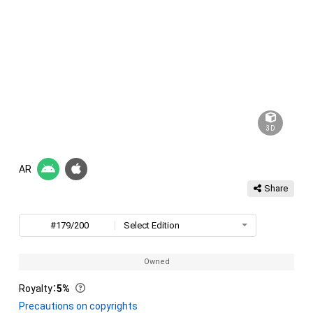
3D
AR
Share
#179/200
Select Edition
Owned
Royalty
：
5%
Precautions on copyrights