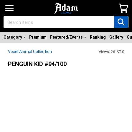
Category
Premium
Featured/Events
Ranking
Gallery
Gu
Voxel Animal Collection
Views
：
26
0
PENGUIN KID #94/100