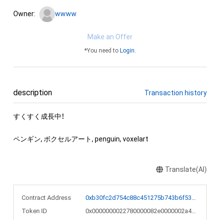
Owner:
wwww
Make an Offer
*You need to
Login
.
description
Transaction history
すくすく成長中！

Translate(AI)
Contract Address
0xb30fc2d754c88c451275b743b6f530f19f643683
Token ID
0x0000000022780000082e0000002a4991