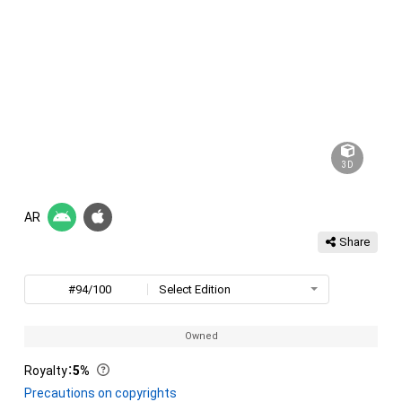
3D
AR
Share
#94/100
Select Edition
Owned
Royalty
：
5%
Precautions on copyrights