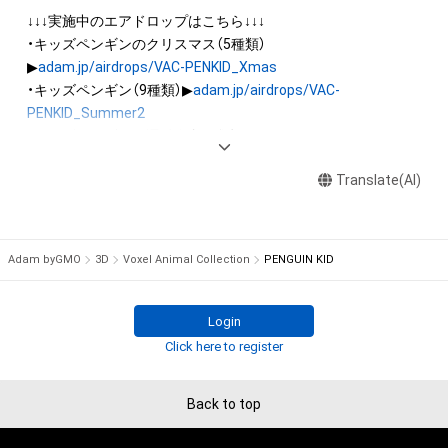
産権(それらの権利を取得し、又はそれらの権利につき登録等を
↓↓↓実施中のエアドロップはこちら↓↓↓

出願する権利を含みます。)を意味します。)は、本アイテムの著
・キッズペンギンのクリスマス（5種類）
作権を有する方、著作隣接権の権利者またはその管理委託を受
▶
adam.jp/airdrops/VAC-PENKID_Xmas
けている者によって保護されています。そのため、本アイテム
・キッズペンギン（9種類）▶
adam.jp/airdrops/VAC-
を保有していたとしても、本アイテムに関する創作物にかかる
PENKID_Summer2
知的財産権を有することを意味しません。

・キッズペンギンの運動会（7種類）▶
adam.jp/airdrops/VAC-
・本アイテムの著作権を有する方、著作隣接権の権利者またはそ
PENKID_SportsDay
の管理委託を受けている者からの事前の同意なしに、上記の「本
Translate(AI)
アイテムの保有者が有する権利」の範囲を超えた行為、知的財産
・イヌ（5種類）▶
adam.jp/airdrops/VAC-DOG05
権を侵害するおそれのある行為(改変、公開、配布、逆コンパイ
・ハムスター（6種類）▶
adam.jp/airdrops/VAC-HAM
ル、リバースエンジニアリングを含みますが、これに限定されま
・フクロウ（3種類）▶
adam.jp/airdrops/VAC-OWL
Adam byGMO
3D
Voxel Animal Collection
PENGUIN KID
せん。)を行うことはできません。

・本アイテムに関する創作物の利用については、公序良俗や法令
・サマー（5種類）▶
adam.jp/airdrops/VAC-Summer24
に反する利用またはその恐れのある利用など、作成者が不適切
・お正月（5種類）▶
adam.jp/airdrops/VAC-NY2024
Login
Click here to register
Back to top