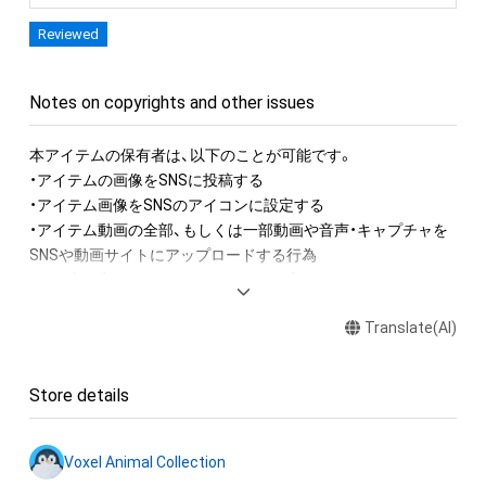
Reviewed
Notes on copyrights and other issues
本アイテムの保有者は、以下のことが可能です。

・アイテムの画像をSNSに投稿する

・アイテム画像をSNSのアイコンに設定する

・アイテム動画の全部、もしくは一部動画や音声・キャプチャを
SNSや動画サイトにアップロードする行為

・保有者限定コンテンツをSNSにアップロードする

・アイテムの画像を印刷して部屋に飾る

Translate(AI)
・アイテムの画像を使用してメッセージカードを制作し友達に
送る

Store details
アイテムに関する注意事項

・本アイテムに関する創作物(画像および映像、音楽、商標または
ロゴ等を含みますがこれらに限られません。)にかかる知的財産
Voxel Animal Collection
権(著作権、特許権、実用新案権、商標権、意匠権その他の知的財