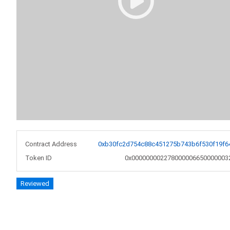
Contract Address
0xb30fc2d754c88c451275b743b6f530f19f6
Token ID
0x000000002278000006650000003
Reviewed