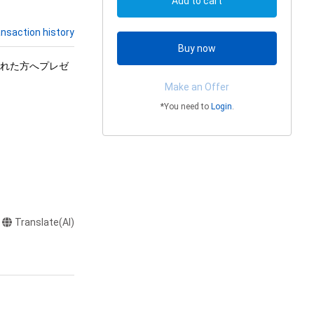
Add to cart
nsaction history
Buy now
された方へプレゼ
Make an Offer
*You need to
Login
.
Translate(AI)