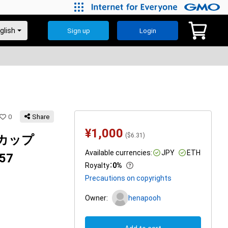
Sign up
Login
0
Share
¥
1,000
(
$
6.31
)
ンカップ
Available currencies:
JPY
ETH
57
Royalty
：
0%
Precautions on copyrights
Owner:
henapooh