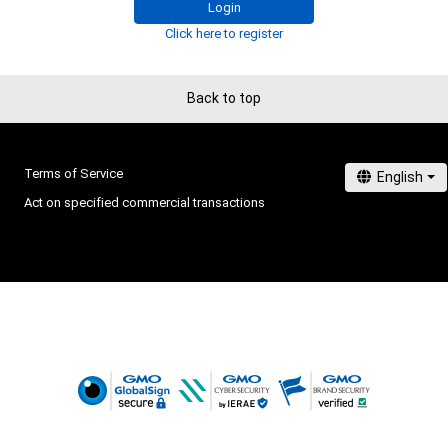
Login
Click here to register
Back to top
Terms of Service
Act on specified commercial transactions