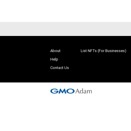
About
List NFTs (For Businesses)
Help
Contact Us