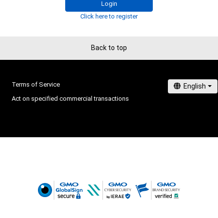
Login
Click here to register
Back to top
Terms of Service
Act on specified commercial transactions