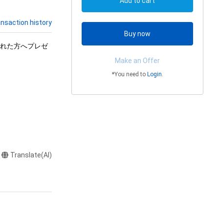
Add to cart
nsaction history
Buy now
加された方へプレゼ
Make an Offer
*You need to
Login
.
Translate(AI)