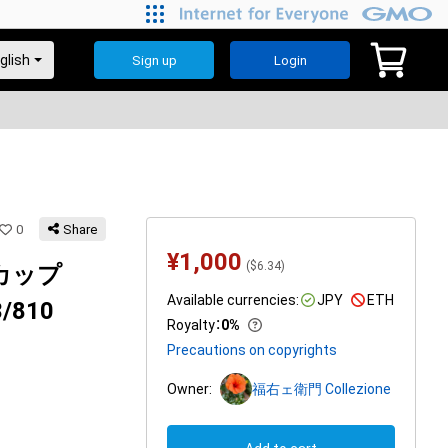
Sign up
Login
0
Share
¥
1,000
(
$
6.34
)
ーカップ
Available currencies:
JPY
ETH
/810
Royalty
：
0%
Precautions on copyrights
Owner:
福右ェ衛門 Collezione