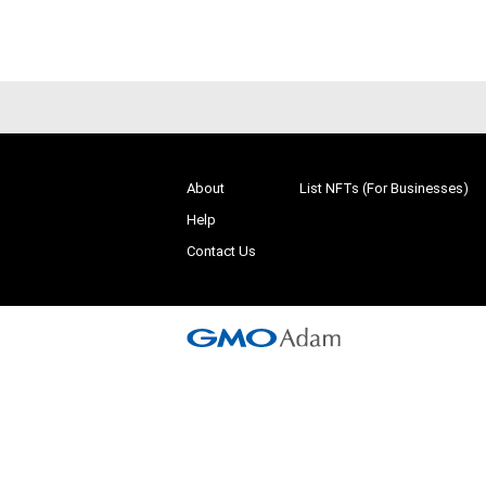
About
List NFTs (For Businesses)
Help
Contact Us