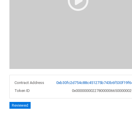
Contract Address
0xb30fc2d754c88c451275b743b6f530f19f6
Token ID
0x000000002278000006650000002
Reviewed