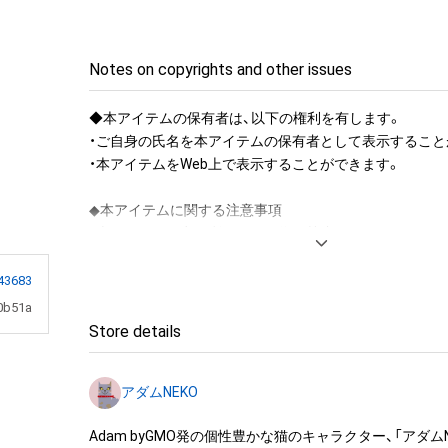
Notes on copyrights and other issues
◆本アイテムの保有者は、以下の権利を有します。

・ご自身の氏名を本アイテムの保有者として表示することが
・本アイテムをWeb上で表示することができます。

◆本アイテムに関する注意事項 

・本アイテムを商用利用する行為は禁止されております。

・本アイテムを印刷し公衆に向けて展示、販売、譲渡、貸与
禁止されております。

43683
・本アイテムを加工・複製する行為は禁止されております。
0b51a
・本アイテムに関する創作物（画像および映像、音楽、商標
Store details
みますがこれらに限られません。）にかかる知的財産権（著
用新案権、商標権、意匠権その他の知的財産権（それらの権
アダムNEKO
それらの権利につき登録等を出願する権利を含みます。）
は、本アイテムの作成者または第三者のライセンス保有
Adam byGMO発の個性豊かな猫のキャラクター、「アダムNE
れています。そのため、本アイテムを保有していたとして