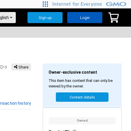
Sign up
Login
0
Share
Owner-exclusive content
This item has content that can only be
viewed by the owner.
Content details
nsaction history
Owned