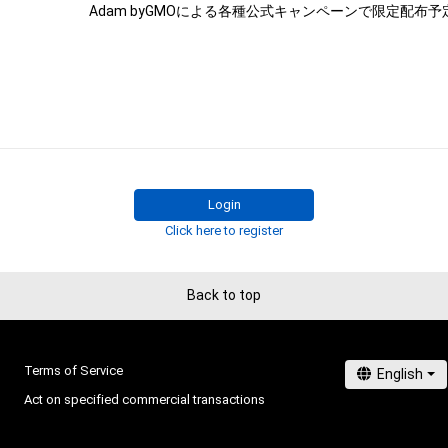
関する創作物にかかる知的財産権を有することを意味しませ
・本アイテムの作成者または第三者のライセンス保有者か
なしに、知的財産権を侵害するおそれのある行為（改変、配
ル、リバースエンジニアリングを含みますが、これに限定
行うことはできません。 

・本アイテムに関する創作物の利用については、公序良俗
用またはその恐れのある利用など、本アイテムの作成者
イセンス保有者が不適切であると判断した場合、利用を
だきます。 

Login
・本アイテムの購入、売却および利用に関して、購入者、売
Click here to register
他第三者が損害を被った場合、その損害がいかなる原因
あっても、本アイテムの作成者または第三者のライセンス
法的責任も負わないものとします。

Back to top
・上記で定める規定に違反した場合、作成者に生じた損害
者に対して請求するものとします。
Terms of Service
Act on specified commercial transactions