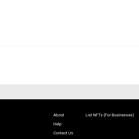
About
List NFTs (For Businesses)
Help
Contact Us