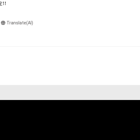
ん。 

らの事前の同意
布、逆コンパイ
Translate(AI)
されません。）を
や法令に反する利
または第三者のラ
お断りさせていた
却者、保有、その
で発生したもので
保有者は、何らの
を保有者及び売却