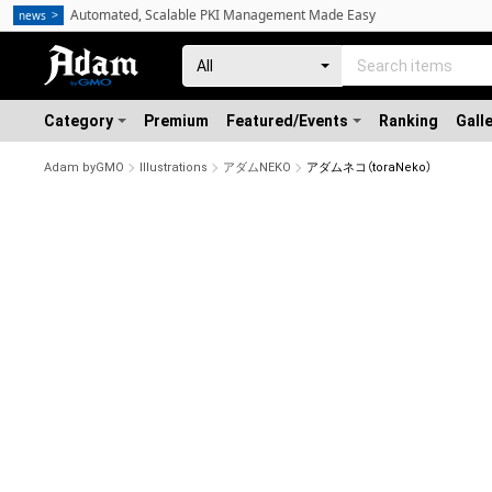
Automated, Scalable PKI Management Made Easy
news
Category
Premium
Featured/Events
Ranking
Gall
Adam byGMO
Illustrations
アダムNEKO
アダムネコ（toraNeko）