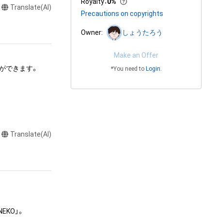
Royalty
：
0%
Translate(AI)
Precautions on copyrights
Owner:
しょうたろう
Make an Offer
できます。 

*You need to
Login
.
、頒布する行為は
Translate(AI)


またはロゴ等を含
作権、特許権、実
利を取得し、又は
を意味します。）
者によって保護さ
KO」。

も、本アイテムに