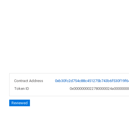
Contract Address
0xb30fc2d754c88c451275b743b6f530f19f6
Token ID
0x0000000022780000024a0000000
Reviewed