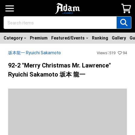
Category
Premium
Featured/Events
Ranking
Gallery
Gu
坂本龍一 Ryuichi Sakamoto
Views
：
519
94
92-2 "Merry Christmas Mr. Lawrence"
Ryuichi Sakamoto 坂本 龍一