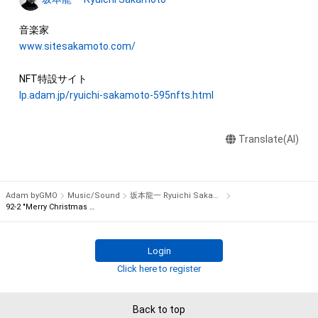
利者である坂本龍一及び株式会社幻冬舎（またはこれらの者の
Christmas Mr. Lawrence - 2021”, was recorded at Bunkamura 
承継人若しくは管理委託先）から別途の承諾を得ずに、個人によ
Studio in Tokyo on July 30th, 2021, while fighting against 
る閲覧の範囲を超えた利用、商用利用その他の法律上権利者の
www.sitesakamoto.com/
illness, his only recording of this work in 2021. The 595 music 
承諾を必要とする行為(改変、公開、配布、逆コンパイル及びリバ
notes of the melody on the right hand were digitally divided 
ースエンジニアリングを含みますが、これらに限りません。)を
one by one and converted into a unique NFT.

行うことはできません。

lp.adam.jp/ryuichi-sakamoto-595nfts.html
The one bar music sheet's emphasized note indicates which 
株式会社幻冬舎は、本ＮＦＴ等について、事実上または法律上の
part in the composition each NFT item corresponds to. Every 
Translate(AI)
瑕疵（安全性、信頼性、正確性、完全性、有効性、特定の目的への
note is numbered for each bar, composing a total of 595 
適合性、セキュリティなどに関する欠陥、エラーやバグ等を含み
notes from 96 bars. The piece is complete only when all 595 
ます。）がないこと、及び、あらゆる環境において利用可能であ
music notes are gathered.

ることを保証するものでなく、当該瑕疵又は購入者等が使用す
 There is only one item for each note in the world, being the 
Adam byGMO
Music/Sound
坂本龍一 Ryuichi Sakamoto
るコンピューター、回線、ソフトウェア若しくはプラットフォー
92-2 "Merry Christmas Mr. Lawrence" Ryuichi Sakamoto 坂本 龍一
first NFT by Ryuichi Sakamoto.

ム等の環境にもとづき生じた損害について、一切の責任を負わ
ないものとします。また当社は、本サービスに関して、購入者等
Furthermore, the owners of this collectible NFT item can join 
Login
と第三者との間において生じた取引、連絡または紛争等につい
the auction for “NFT for the rights to obtain “Merry 
Click here to register
て一切責任を負わないものとします。

Christmas Mr. Lawrence” by Ryuichi Sakamoto handwritten 
上記にかかわらず、消費者契約法の適用その他の理由により免
music sheet” starting on December 24th, 2021. The first-
責が制限される場合、株式会社幻冬舎の責任は、債務不履行また
buyer benefit for this NFT is the limited download link for WAV 
Back to top