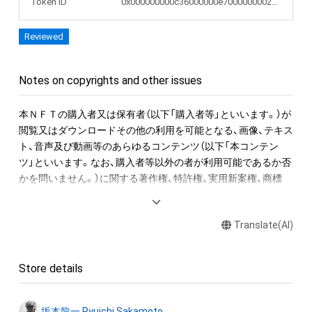
Token ID
0x000000000c36000000e7000000002028
●NFT作品名と音の説明

Reviewed
NFT作品名の冒頭に付加された、前半の数字が楽譜の何小節目
か、後半の数字がその小節での何音目かを表現している。作品
名が「1-1 "Merry Christmas Mr. Lawrence" Ryuichi Sakamoto 
Notes on copyrights and other issues
坂本龍一」の場合は、1小節目の1音目のNFTを表す。

本ＮＦＴの購入者又は保有者（以下「購入者等」といいます。）が
音源に関しては下記法則に沿っています。

閲覧又はダウンロードその他の利用を可能となる、画像、テキス
1. 該当音の切り出しは、右手のトップノートが基準です。

ト、音声及び動画等のあらゆるコンテンツ（以下「本コンテン
2. 音終わりが欠けてしまう該当音については、2小節分の長さで
ツ」といいます。なお、購入者等以外の者が利用可能であるか否
書き出しています。

かを問いません。）に関する著作権、特許権、実用新案権、商標
3. 各小節のラストノート（最後の1音）は、次の小節に渡って音が
権、意匠権その他一切の知的財産権（これらの権利について登録
響いています。切り出した音を小節内の楽譜と同じ正しい位置
等の出願をする権利を含みます。）は、坂本龍一及び株式会社幻
に置くとその音が途切れてしまいます、そのため便宜上、この
Translate(AI)
冬舎に留保されます。すなわち、本ＮＦＴ又は本コンテンツに
WAVデータでは位置を調整し、1秒前に配置しています。

かかるデータ（以下「本ＮＦＴ等」といいます）を保有すること
は、本コンテンツに関する知的財産権の譲渡又は利用許諾を受
“Merry Christmas Mr. Lawrence” by Ryuichi Sakamoto 
Store details
けることを意味しません。

becomes a NFT collectible with 595 items of music notes. 

したがって、本ＮＦＴ等の保有者であっても、本コンテンツの権
One of Ryuichi Sakamoto’s signature pieces, “Merry 
坂本龍一 Ryuichi Sakamoto