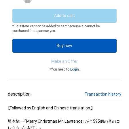
Add to cart
*This item cannot be added to cart because it cannot be
purchased in Japanese yen.
Buy now
Make an Offer
*You need to
Login
.
description
Transaction history
【Followed by English and Chinese translation.】

坂本龍一「Merry Christmas Mr. Lawrence」が全595個の音のコ
レクタブルNFTに。
