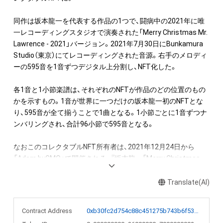
同作は坂本龍一を代表する作品の1つで、闘病中の2021年に唯
一レコーディングスタジオで演奏された「Merry Christmas Mr. 
Lawrence - 2021」バージョン。2021年7月30日にBunkamura 
Studio（東京）にてレコーディングされた音源。右手のメロディ
ーの595音を1音ずつデジタル上分割し、NFT化した。

各1音と1小節楽譜は、それぞれのNFTが作品のどの位置のもの
かを示すもの。1音が世界に一つだけの坂本龍一初のNFTとな
り、595音が全て揃うことで1曲となる。1小節ごとに1音ずつナ
ンバリングされ、合計96小節で595音となる。

なおこのコレクタブルNFT所有者は、2021年12月24日から
「Adam byGMO」で開催される、『坂本龍一「Merry Christmas 
Mr. Lawrence」直筆楽譜を入手できる権利NFT』のオークション
への参加が可能。またNFT初回購入者限定の特典として、
Translate(AI)
「Merry Christmas Mr. Lawrence - 2021」フルバージョンの
WAVファイルを期間限定でダウンロードできるリンクを後日メ
Contract Address
0xb30fc2d754c88c451275b743b6f530f19f643683
ールで送付します。
