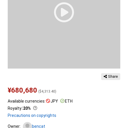
Share
¥
680,680
(
$
4,313.40
)
Available currencies:
JPY
ETH
Royalty
：
20%
Precautions on copyrights
Owner:
bencat