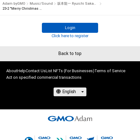
ることを保証するものでなく、当該瑕疵又は購入者等が使用す
 There is only one item for each note in the world, being the 
Adam byGMO
Music/Sound
坂本龍一 Ryuichi Sakamoto
るコンピューター、回線、ソフトウェア若しくはプラットフォー
23-2 "Merry Christmas Mr. Lawrence" Ryuichi Sakamoto 坂本 龍一
first NFT by Ryuichi Sakamoto.

ム等の環境にもとづき生じた損害について、一切の責任を負わ
ないものとします。また当社は、本サービスに関して、購入者等
Furthermore, the owners of this collectible NFT item can join 
Login
と第三者との間において生じた取引、連絡または紛争等につい
the auction for “NFT for the rights to obtain “Merry 
Click here to register
て一切責任を負わないものとします。

Christmas Mr. Lawrence” by Ryuichi Sakamoto handwritten 
上記にかかわらず、消費者契約法の適用その他の理由により免
music sheet” starting on December 24th, 2021. The first-
責が制限される場合、株式会社幻冬舎の責任は、債務不履行また
buyer benefit for this NFT is the limited download link for WAV 
Back to top
は不法行為により購入者等に生じた損害のうち現実に発生した
file of the full version of “Merry Christmas Mr. Lawrence - 
直接かつ通常の損害に限るものとします。また、かかる場合の
2021”, which will be sent via email at a later date.

About
Help
Contact Us
List NFTs (For Businesses)
Terms of Service
賠償金額の上限は、本ＮＦＴに関して株式会社幻冬舎が最初に
Act on specified commercial transactions
購入者から販売代金として受領した金額とします。ただし、当
●Description for NFT Item Name and Music Note

社の故意又は重過失に起因する場合はこれらの限定を設けずに
The part “X-X” added to the beginning of the NFT item name 
賠償をするものとします。

represents the bar number and the note number within the 
bar. If the item name is “1-1 “Merry Christmas Mr. Lawrence” 
●Cautions Regarding Copyrights

Ryuichi Sakamoto 坂本龍一”, it indicates the NFT for the 1st 
note of the 1st bar.

The copyrights, patents, utility models, trademarks, 
industrial design rights and other intellectual property rights 
There is 1 note (ex. bars 95, 96), 

(including the rights to obtain or to apply for registration of 
5 notes (ex. bar 23), 
