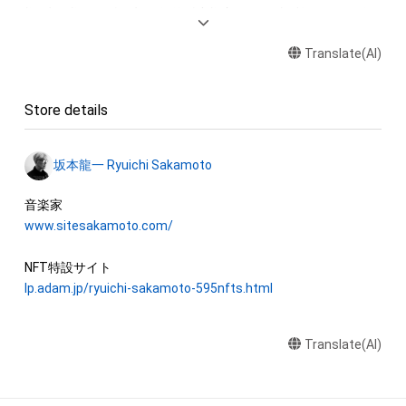
権、意匠権その他一切の知的財産権（これらの権利について登録
響いています。切り出した音を小節内の楽譜と同じ正しい位置
等の出願をする権利を含みます。）は、坂本龍一及び株式会社幻
に置くとその音が途切れてしまいます、そのため便宜上、この
Translate(AI)
冬舎に留保されます。すなわち、本ＮＦＴ又は本コンテンツに
WAVデータでは位置を調整し、1秒前に配置しています。

かかるデータ（以下「本ＮＦＴ等」といいます）を保有すること
は、本コンテンツに関する知的財産権の譲渡又は利用許諾を受
“Merry Christmas Mr. Lawrence” by Ryuichi Sakamoto 
Store details
けることを意味しません。

becomes a NFT collectible with 595 items of music notes. 

したがって、本ＮＦＴ等の保有者であっても、本コンテンツの権
One of Ryuichi Sakamoto’s signature pieces, “Merry 
坂本龍一 Ryuichi Sakamoto
利者である坂本龍一及び株式会社幻冬舎（またはこれらの者の
Christmas Mr. Lawrence - 2021”, was recorded at Bunkamura 
承継人若しくは管理委託先）から別途の承諾を得ずに、個人によ
Studio in Tokyo on July 30th, 2021, while fighting against 
る閲覧の範囲を超えた利用、商用利用その他の法律上権利者の
www.sitesakamoto.com/
illness, his only recording of this work in 2021. The 595 music 
承諾を必要とする行為(改変、公開、配布、逆コンパイル及びリバ
notes of the melody on the right hand were digitally divided 
ースエンジニアリングを含みますが、これらに限りません。)を
one by one and converted into a unique NFT.

行うことはできません。

lp.adam.jp/ryuichi-sakamoto-595nfts.html
The one bar music sheet's emphasized note indicates which 
株式会社幻冬舎は、本ＮＦＴ等について、事実上または法律上の
part in the composition each NFT item corresponds to. Every 
Translate(AI)
瑕疵（安全性、信頼性、正確性、完全性、有効性、特定の目的への
note is numbered for each bar, composing a total of 595 
適合性、セキュリティなどに関する欠陥、エラーやバグ等を含み
notes from 96 bars. The piece is complete only when all 595 
ます。）がないこと、及び、あらゆる環境において利用可能であ
music notes are gathered.
