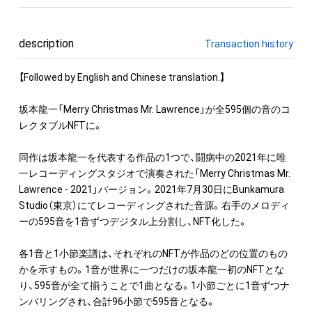
description
Transaction history
【Followed by English and Chinese translation.】

坂本龍一「Merry Christmas Mr. Lawrence」が全595個の音のコ
レクタブルNFTに。

同作は坂本龍一を代表する作品の1つで、闘病中の2021年に唯
一レコーディングスタジオで演奏された「Merry Christmas Mr. 
Lawrence - 2021」バージョン。2021年7月30日にBunkamura 
Studio（東京）にてレコーディングされた音源。右手のメロディ
ーの595音を1音ずつデジタル上分割し、NFT化した。

各1音と1小節楽譜は、それぞれのNFTが作品のどの位置のもの
かを示すもの。1音が世界に一つだけの坂本龍一初のNFTとな
り、595音が全て揃うことで1曲となる。1小節ごとに1音ずつナ
ンバリングされ、合計96小節で595音となる。
