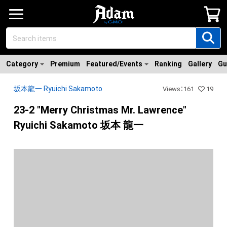
Category
Premium
Featured/Events
Ranking
Gallery
Gu
坂本龍一 Ryuichi Sakamoto
Views
：
161
19
23-2 "Merry Christmas Mr. Lawrence"
Ryuichi Sakamoto 坂本 龍一