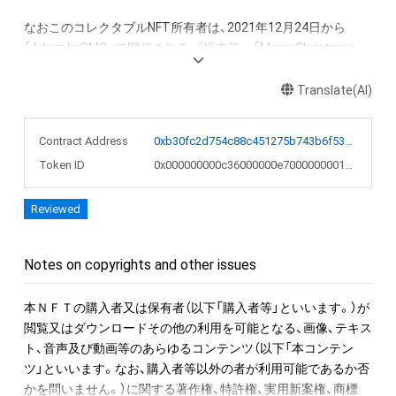
なおこのコレクタブルNFT所有者は、2021年12月24日から
「Adam byGMO」で開催される、『坂本龍一「Merry Christmas 
Mr. Lawrence」直筆楽譜を入手できる権利NFT』のオークション
への参加が可能。またNFT初回購入者限定の特典として、
Translate(AI)
「Merry Christmas Mr. Lawrence - 2021」フルバージョンの
WAVファイルを期間限定でダウンロードできるリンクを後日メ
Contract Address
0xb30fc2d754c88c451275b743b6f530f19f643683
ールで送付します。

Token ID
0x000000000c36000000e7000000001ebc
●NFT作品名と音の説明

Reviewed
NFT作品名の冒頭に付加された、前半の数字が楽譜の何小節目
か、後半の数字がその小節での何音目かを表現している。作品
名が「1-1 "Merry Christmas Mr. Lawrence" Ryuichi Sakamoto 
Notes on copyrights and other issues
坂本龍一」の場合は、1小節目の1音目のNFTを表す。

本ＮＦＴの購入者又は保有者（以下「購入者等」といいます。）が
音源に関しては下記法則に沿っています。

閲覧又はダウンロードその他の利用を可能となる、画像、テキス
1. 該当音の切り出しは、右手のトップノートが基準です。

ト、音声及び動画等のあらゆるコンテンツ（以下「本コンテン
2. 音終わりが欠けてしまう該当音については、2小節分の長さで
ツ」といいます。なお、購入者等以外の者が利用可能であるか否
書き出しています。

かを問いません。）に関する著作権、特許権、実用新案権、商標
3. 各小節のラストノート（最後の1音）は、次の小節に渡って音が