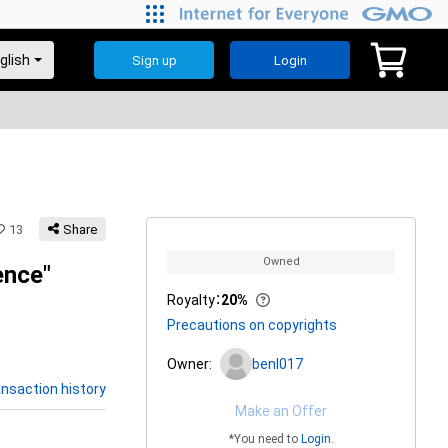
Sign up
Login
13
Share
Owned
ence"
Royalty
：
20%
Precautions on copyrights
Owner:
benl017
nsaction history
Make an Offer
*You need to
Login
.