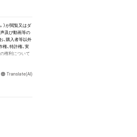
リンクを後日メー
。）が閲覧又はダ
節目か、後半の数
音声及び動画等の
erry 
お、購入者等以外
本龍一」の場合は、1小節目
作権、特許権、実
らの権利について
株式会社幻冬舎に
かるデータ（以下
Translate(AI)
ツに関する知的財
長さで書き出して
て音が響いていま
ツの権利者である
くとその音が途切
若しくは管理委
置を調整し、1秒
超えた利用、商用
公開、配布、逆コ
これらに限りませ
ecomes a NFT 