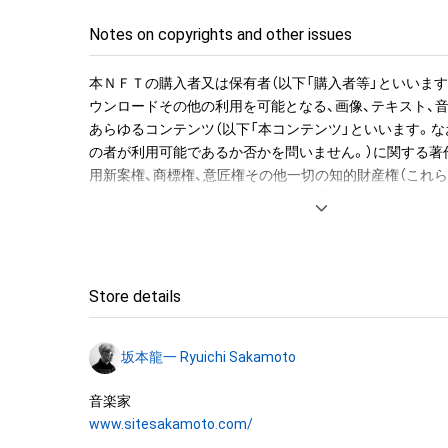
ジョンのWAVファイルを期間限定でダウンロードできる
ルで送付します。

Notes on copyrights and other issues
●NFT作品名と音の説明

本ＮＦＴの購入者又は保有者（以下「購入者等」といいます
NFT作品名の冒頭に付加された、前半の数字が楽譜の何小
ウンロードその他の利用を可能となる、画像、テキスト、
字がその小節での何音目かを表現している。作品名が「1-1 "M
あらゆるコンテンツ（以下「本コンテンツ」といいます。な
Christmas Mr. Lawrence" Ryuichi Sakamoto 坂
の者が利用可能であるか否かを問いません。）に関する著
の1音目のNFTを表す。

用新案権、商標権、意匠権その他一切の知的財産権（これ
登録等の出願をする権利を含みます。）は、坂本龍一及び
音源に関しては下記法則に沿っています。

留保されます。すなわち、本ＮＦＴ又は本コンテンツにか
1. 該当音の切り出しは、右手のトップノートが基準です。

「本ＮＦＴ等」といいます）を保有することは、本コンテン
2. 音終わりが欠けてしまう該当音については、2小節分の
産権の譲渡又は利用許諾を受けることを意味しません。

います。

Store details
3. 各小節のラストノート（最後の1音）は、次の小節に渡っ
したがって、本ＮＦＴ等の保有者であっても、本コンテン
す。切り出した音を小節内の楽譜と同じ正しい位置に置
坂本龍一及び株式会社幻冬舎（またはこれらの者の承継人
れてしまいます、そのため便宜上、このWAVデータでは位
坂本龍一 Ryuichi Sakamoto
託先）から別途の承諾を得ずに、個人による閲覧の範囲を
前に配置しています。

利用その他の法律上権利者の承諾を必要とする行為(改変、
ンパイル及びリバースエンジニアリングを含みますが、
“Merry Christmas Mr. Lawrence” by Ryuichi Sakamoto b
www.sitesakamoto.com/
ん。)を行うことはできません。

collectible with 595 items of music notes. 
