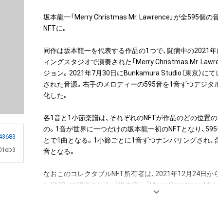
坂本龍一「Merry Christmas Mr. Lawrence」が全59
NFTに。

同作は坂本龍一を代表する作品の1つで、闘病中の2021
ィングスタジオで演奏された「Merry Christmas Mr. Lawren
ジョン。2021年7月30日にBunkamura Studio（東京
された音源。右手のメロディーの595音を1音ずつデジタル
化した。

各1音と1小節楽譜は、それぞれのNFTが作品のどの位置
の。1音が世界に一つだけの坂本龍一初のNFTとなり、59
43683
とで1曲となる。1小節ごとに1音ずつナンバリングされ、合
01eb3
音となる。

なおこのコレクタブルNFT所有者は、2021年12月24日から「
byGMO」で開催される、『坂本龍一「Merry Christmas Mr. 
譜を入手できる権利NFT』のオークションへの参加が可能
入者限定の特典として、「Merry Christmas Mr. Lawrence