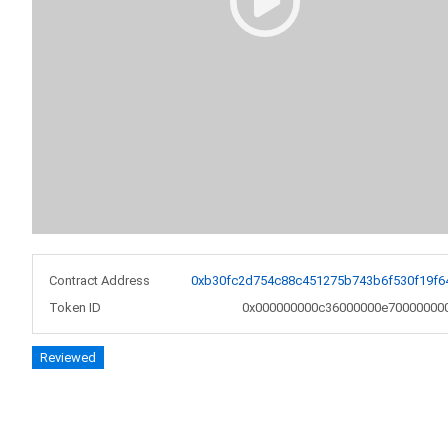
Contract Address
0xb30fc2d754c88c451275b743b6f530f19f6
Token ID
0x000000000c36000000e70000000
Reviewed