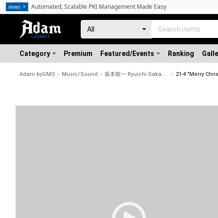
Automated, Scalable PKI Management Made Easy
news
Category
Premium
Featured/Events
Ranking
Gall
Adam byGMO
Music/Sound
坂本龍一 Ryuichi Sakamoto