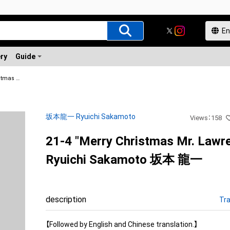
ery
Guide
21-4 "Merry Christmas Mr. Lawrence" Ryuichi Sakamoto 坂本 龍一
坂本龍一 Ryuichi Sakamoto
Views
：
158
21-4 "Merry Christmas Mr. Lawr
Ryuichi Sakamoto 坂本 龍一
description
Tra
【Followed by English and Chinese translation.】
