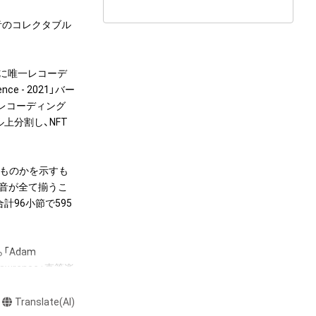
5個の音のコレクタブル
年に唯一レコーデ
ce - 2021」バー
）にてレコーディング
上分割し、NFT
のものかを示すも
5音が全て揃うこ
計96小節で595
Adam 
Lawrence」直筆楽
。またNFT初回購
 - 2021」フルバー
Translate(AI)