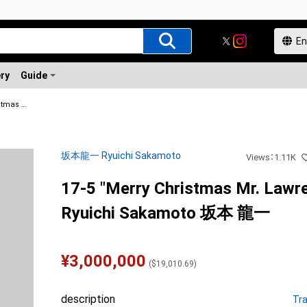
ery
Guide
17-5 "Merry Christmas Mr. Lawrence" Ryuichi Sakamoto 坂本 龍一
坂本龍一 Ryuichi Sakamoto
Views
：
1.11K
17-5 "Merry Christmas Mr. Lawr
Ryuichi Sakamoto 坂本 龍一
¥
3,000,000
(
$
19,010.69
)
description
Tra