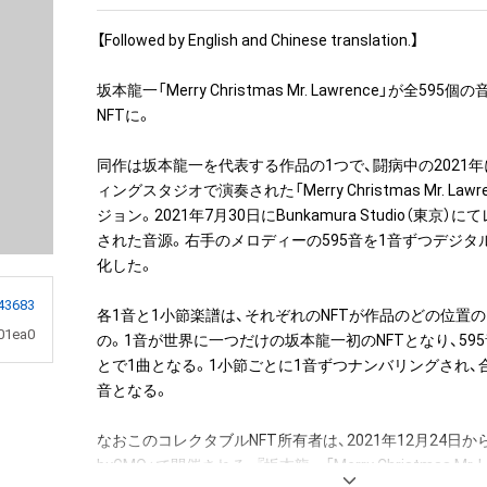
【Followed by English and Chinese translation.】

坂本龍一「Merry Christmas Mr. Lawrence」が全59
NFTに。

同作は坂本龍一を代表する作品の1つで、闘病中の2021
ィングスタジオで演奏された「Merry Christmas Mr. Lawren
ジョン。2021年7月30日にBunkamura Studio（東京
された音源。右手のメロディーの595音を1音ずつデジタル
化した。

43683
各1音と1小節楽譜は、それぞれのNFTが作品のどの位置
01ea0
の。1音が世界に一つだけの坂本龍一初のNFTとなり、59
とで1曲となる。1小節ごとに1音ずつナンバリングされ、合
音となる。

なおこのコレクタブルNFT所有者は、2021年12月24日から「
byGMO」で開催される、『坂本龍一「Merry Christmas Mr. 