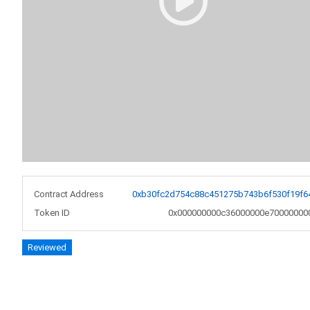
Contract Address
0xb30fc2d754c88c451275b743b6f530f19f6
Token ID
0x000000000c36000000e70000000
Reviewed