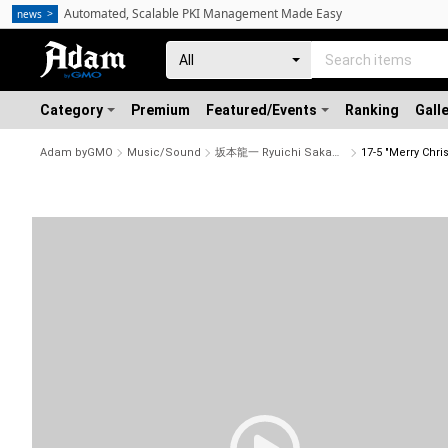
Automated, Scalable PKI Management Made Easy
news
Category
Premium
Featured/Events
Ranking
Gall
Adam byGMO
Music/Sound
坂本龍一 Ryuichi Sakamoto