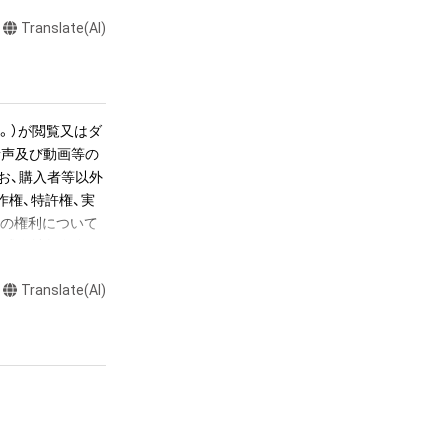
。またNFT初回購
 - 2021」フルバー
Translate(AI)
リンクを後日メー
。）が閲覧又はダ
節目か、後半の数
音声及び動画等の
erry 
お、購入者等以外
本龍一」の場合は、1小節目
作権、特許権、実
らの権利について
株式会社幻冬舎に
かるデータ（以下
Translate(AI)
ツに関する知的財
長さで書き出して
て音が響いていま
ツの権利者である
くとその音が途切
若しくは管理委
置を調整し、1秒
超えた利用、商用
公開、配布、逆コ