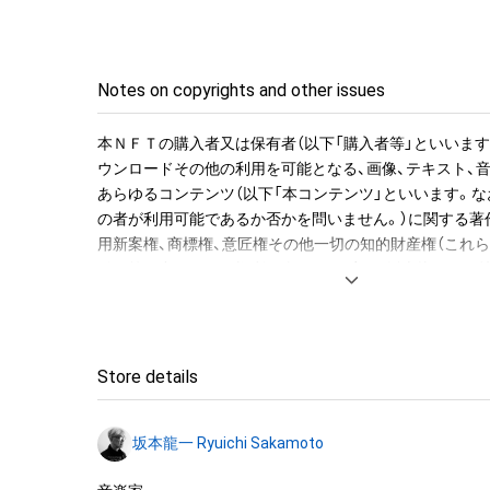
譜を入手できる権利NFT』のオークションへの参加が可能
入者限定の特典として、「Merry Christmas Mr. Lawrence
ジョンのWAVファイルを期間限定でダウンロードできる
ルで送付します。

Notes on copyrights and other issues
●NFT作品名と音の説明

本ＮＦＴの購入者又は保有者（以下「購入者等」といいます
NFT作品名の冒頭に付加された、前半の数字が楽譜の何小
ウンロードその他の利用を可能となる、画像、テキスト、
字がその小節での何音目かを表現している。作品名が「1-1 "M
あらゆるコンテンツ（以下「本コンテンツ」といいます。な
Christmas Mr. Lawrence" Ryuichi Sakamoto 坂
の者が利用可能であるか否かを問いません。）に関する著
の1音目のNFTを表す。

用新案権、商標権、意匠権その他一切の知的財産権（これ
登録等の出願をする権利を含みます。）は、坂本龍一及び
音源に関しては下記法則に沿っています。

留保されます。すなわち、本ＮＦＴ又は本コンテンツにか
1. 該当音の切り出しは、右手のトップノートが基準です。

「本ＮＦＴ等」といいます）を保有することは、本コンテン
2. 音終わりが欠けてしまう該当音については、2小節分の
産権の譲渡又は利用許諾を受けることを意味しません。

います。

Store details
3. 各小節のラストノート（最後の1音）は、次の小節に渡っ
したがって、本ＮＦＴ等の保有者であっても、本コンテン
す。切り出した音を小節内の楽譜と同じ正しい位置に置
坂本龍一及び株式会社幻冬舎（またはこれらの者の承継人
れてしまいます、そのため便宜上、このWAVデータでは位
坂本龍一 Ryuichi Sakamoto
託先）から別途の承諾を得ずに、個人による閲覧の範囲を
前に配置しています。

利用その他の法律上権利者の承諾を必要とする行為(改変、