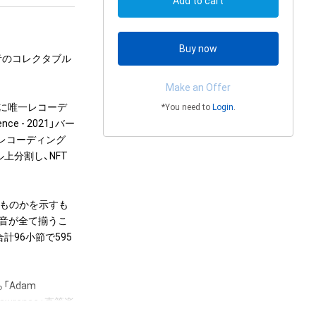
Add to cart
Buy now
5個の音のコレクタブル
Make an Offer
年に唯一レコーデ
*You need to
Login
.
ce - 2021」バー
）にてレコーディング
上分割し、NFT
のものかを示すも
5音が全て揃うこ
計96小節で595
Adam 
Lawrence」直筆楽