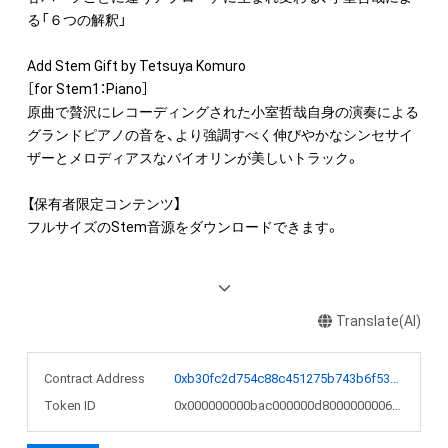
る「６つの解釈」

Add Stem Gift by Tetsuya Komuro

［for Stem1：Piano］

原曲で贅沢にレコーディングされた小室哲哉自身の演奏による
グランドピアノの音を、より強調すべく伸びやかなシンセサイ
ザーとメロディアスなバイオリンが美しいトラック。

【保有者限定コンテンツ】

フルサイズのStem音源をダウンロードできます。

———————————————————————————————————
—————

<オリジナル楽曲解説>

Translate(AI)
Internet for Everyone 

Composed & Produced by Tetsuya Komuro

Contract Address
0xb30fc2d754c88c451275b743b6f530f19f643683
Token ID
0x000000000bac000000d8000000006bc4
2015年に小室哲哉がGMOインターネットグループのグループ
ソングとして書き下ろした本作『Internet for Everyone』は、米