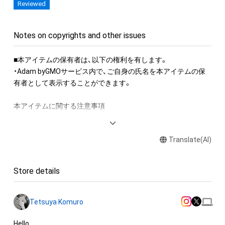
Reviewed
ロスアンゼルス・ハリウッドでレコーディングされた、壮大なオ
ーケストラサウンド。

オーケストレーション＆指揮をつとめたのは、大ヒット曲「CAN 
Notes on copyrights and other issues
YOU CELEBRATE?」や「I’m Proud」などのオーケストラアレンジ
も手掛けた、小室の親友でもあるRandy Waldman。

■本アイテムの保有者は、以下の権利を有します。　 

・Adam byGMOサービス内で、ご自身の氏名を本アイテムの保
レコーディングには、アカデミー賞やグラミー賞を受賞した楽
有者として表示することができます。 

曲への参加経歴を持つバンドメンバーが参加した。 小室の演奏
によるPianoにDrums、Bass、Guitarのバンド、弦楽器、金管楽
本アイテムに関する注意事項 

器、木管楽器、ハープ、パーカッションで構成された本場ハリウ
・本アイテムを複製することはできません。 

ッドの豪華ミュージシャンの演奏による、約4分のTKオーケス
・本アイテムを商用利用することはできません。 

トラサウンドを、6トラックに分解したオリジナルStemデータ
Translate(AI)
・本アイテムの知的財産権（著作権、特許権、実用新案権、商標
をリリース。 

権、意匠権その他の知的財産権）は、本アイテムの作成者によっ
て保護されています。そのため、本アイテムを保有していたと
GMOインターネットグループソング「Internet for Everyone」 

Store details
しても、本アイテムの知的財産権を有することを意味しませ
youtu.be/ZVe0TFgxR8Q
ん。 

・本アイテムの作成者からの事前の同意なしに、上記の「本アイ
Tetsuya Komuro
テムの保有者が有する権利」の範囲を超えた行為、知的財産権を
侵害するおそれのある行為 (改変、公開、配布を含みますが、こ
Hello.