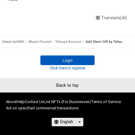
れらに限定されません)を行うことはできません。 

・本アイテムの購入、売却および利用に関して、購入者、売却者、
Translate(AI)
保有者、その他第三者が損害を被った場合、その損害がいかなる
原因で発生したものであっても、本アイテムの作成者または第
三者のライセンス保有者は、何らの法的責任も負わないものと
します。

Adam byGMO
Music/Sound
Tetsuya Komuro
Add Stem Gift by Tetsuya Komuro ［for Stem1：Piano］
■権利者に申請の上、著作権許容範囲での映像創作物への音源利
Login
用、音源二次創作が可能です。

Click here to register
・著作権許容範囲での創作物への利用

・音源・映像をそのまま無断転載するなどの違法コピー行為や映
Back to top
像著作物の改変は禁止されております。

・非商用での利用に限る(特定の商品の宣伝や、販売物としての
About
利用は不可)

Help
Contact Us
List NFTs (For Businesses)
Terms of Service
Act on specified commercial transactions
・公序良俗、法律に反する不適切な内容に関しては禁止いたしま
す。

・個人主体での非商用利用に限り、YouTubeやTikTokなどデジ
タルプラットフォームでの音源の公開（二次使用を含む）および