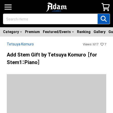
Category
Premium
Featured/Events
Ranking
Gallery
Gu
Tetsuya Komuro
Views
：
617
7
Add Stem Gift by Tetsuya Komuro ［for
Stem1：Piano］