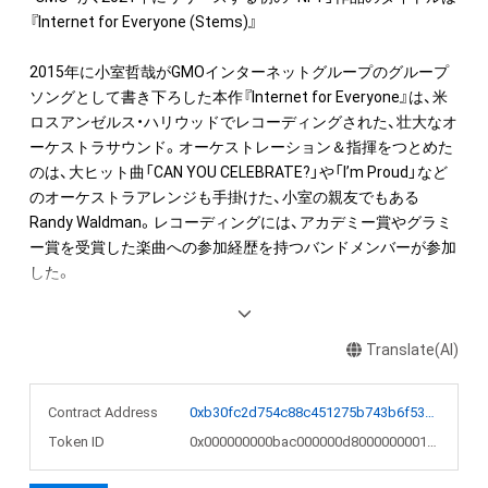
『Internet for Everyone (Stems)』

2015年に小室哲哉がGMOインターネットグループのグループ
ソングとして書き下ろした本作『Internet for Everyone』は、米
ロスアンゼルス・ハリウッドでレコーディングされた、壮大なオ
ーケストラサウンド。オーケストレーション＆指揮をつとめた
のは、大ヒット曲「CAN YOU CELEBRATE?」や「I’m Proud」など
のオーケストラアレンジも手掛けた、小室の親友でもある
Randy Waldman。レコーディングには、アカデミー賞やグラミ
ー賞を受賞した楽曲への参加経歴を持つバンドメンバーが参加
した。

小室の演奏によるPianoにDrums、Bass、Guitarのバンド、弦楽
器、金管楽器、木管楽器、ハープ、パーカッションで構成された
Translate(AI)
本場ハリウッドの豪華ミュージシャンの演奏による、約4分の
TKオーケストラサウンドを、6トラックに分解したオリジナル
Contract Address
0xb30fc2d754c88c451275b743b6f530f19f643683
Stemデータをリリース。

Token ID
0x000000000bac000000d8000000001ae0
GMOインターネットグループソング「Internet for Everyone」
