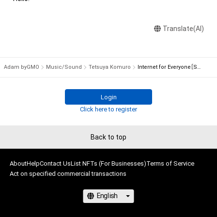
れらに限定されません)を行うことはできません。 

※制作状況によっては、特典の付与が遅れる可能性がございま
・本アイテムの購入、売却および利用に関して、購入者、売却者、
すので、何卒ご容赦くださいませ
Translate(AI)
保有者、その他第三者が損害を被った場合、その損害がいかなる
原因で発生したものであっても、本アイテムの作成者または第
三者のライセンス保有者は、何らの法的責任も負わないものと
します。

Adam byGMO
Music/Sound
Tetsuya Komuro
Internet for Everyone［Stem3：Bass & Guitars］
■権利者に申請の上、著作権許容範囲での映像創作物への音源利
Login
用、音源二次創作が可能です。

Click here to register
・著作権許容範囲での創作物への利用

・音源・映像をそのまま無断転載するなどの違法コピー行為や映
Back to top
像著作物の改変は禁止されております。

・非商用での利用に限る(特定の商品の宣伝や、販売物としての
About
利用は不可)

Help
Contact Us
List NFTs (For Businesses)
Terms of Service
Act on specified commercial transactions
・公序良俗、法律に反する不適切な内容に関しては禁止いたしま
す。

・個人主体での非商用利用に限り、YouTubeやTikTokなどデジ
タルプラットフォームでの音源の公開（二次使用を含む）および