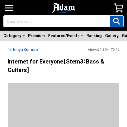
Category
Premium
Featured/Events
Ranking
Gallery
Gu
Tetsuya Komuro
Views
：
2.12K
24
Internet for Everyone［Stem3：Bass &
Guitars］