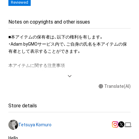
Reviewed
youtu.be/ZVe0TFgxR8Q
『保有者限定コンテンツ』

Notes on copyrights and other issues
　・保有者限定コンテンツにはテンポ情報MIDIデータが含まれ
ます。

■本アイテムの保有者は、以下の権利を有します。　 

『その他特典について』

・Adam byGMOサービス内で、ご自身の氏名を本アイテムの保
　・2022年1月31日（月）JST 23:59時点でStemデータを保有し
有者として表示することができます。 

ている方及び購入履歴のある方に、小室哲哉が各Stemに重ねて
新たに弾くシンセ音源(New Stem)をお届け。

本アイテムに関する注意事項 

・本アイテムを複製することはできません。 

・本アイテムを商用利用することはできません。 

対象者

Translate(AI)
・本アイテムの知的財産権（著作権、特許権、実用新案権、商標
2022年1月31日（月）JST 23:59までにこのNFTを保有していた
権、意匠権その他の知的財産権）は、本アイテムの作成者によっ
方

て保護されています。そのため、本アイテムを保有していたと
※該当者が10名を超える場合は購入日時の早い順に10名様まで
Store details
しても、本アイテムの知的財産権を有することを意味しませ
(二次出品の購入者を含みます）

ん。 

・本アイテムの作成者からの事前の同意なしに、上記の「本アイ
付与のタイミング

Tetsuya Komuro
テムの保有者が有する権利」の範囲を超えた行為、知的財産権を
上記対象期間終了後、2週間程度で対象のお客様のアカウントに
侵害するおそれのある行為 (改変、公開、配布を含みますが、こ
Hello.
特典NFTを付与いたします
