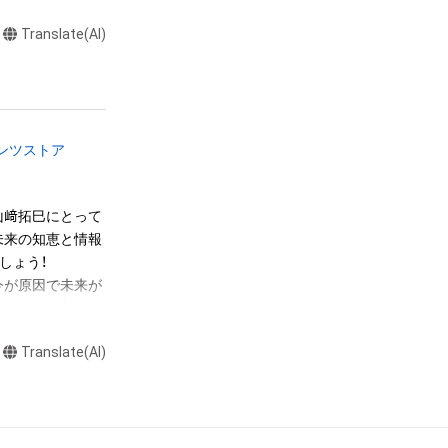
すので、事前に当
Translate(AI)
す。なお、肖像、
切と判断する場合
定の著作権表示を
更、削除すること
ンツストア
山﨑拓巳にとって
未来の知恵と情報
ょう！

今が原因で未来が
うか？！未来を決
選択が変わり、コ
Translate(AI)
果です。常に未来
きましょう。