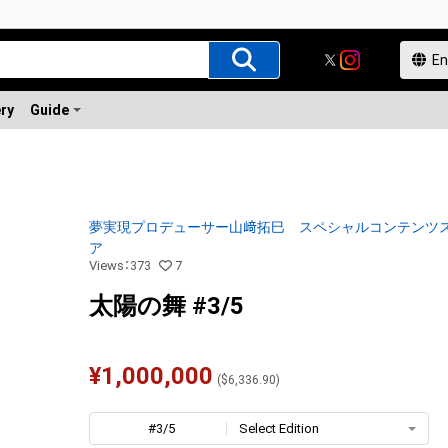
ery
Guide
夢実現プロデューサー山﨑拓巳 スペシャルコンテンツ
ア
Views
：
373
7
太陽の舞 #3/5
¥
1,000,000
(
$
6,336.90
)
#3/5
Select Edition