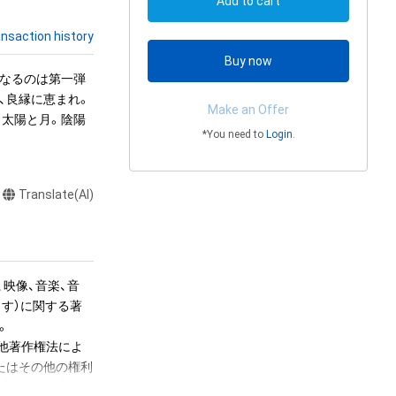
Add to cart
nsaction history
Buy now
になるのは第一弾
、良縁に恵まれ。
Make an Offer
。太陽と月。陰陽
*You need to
Login
.
Translate(AI)
、映像、音楽、音
ます）に関する著


の他著作権法によ
たはその他の権利
客様のウェブサイ