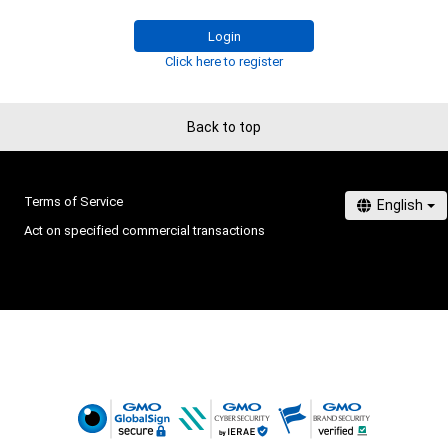
Login
Click here to register
Back to top
Terms of Service
Act on specified commercial transactions