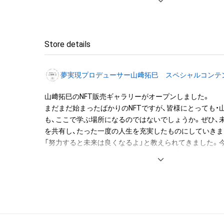
トへの転載等する行為は著作権法により禁止されていま
社にご連絡の上、許諾を得ていただくようお願いいたしま
第三者の著作物・商標等が含まれている場合、当社が不適
等、ご利用をお断りする場合もあります。

Store details
3.当社の許諾を得てコンテンツを利用する場合、当社指
行ってください。当社の事前の了承なく、著作権表示を変
夢実現プロデューサー山﨑拓巳 スペシャルコンテ
はできません。
山﨑拓巳のNFT販売ギャラリーがオープンしました。

まだまだ始まったばかりのNFTですが、皆様にとっても・
も、ここで学ぶ場所になるのではないでしょうか。ぜひ、
を共有し、たった一度の人生を充実したものにしていきまし
「努力すると未来は良くなるよ」と教えられてきました。
結果だということだったのですが、それは本当なのでしょ
める。未来を決めることが原因で、現在の認識が変わり、
ラージュされた現実が変わる。要は未来が原因、現実が結
の決定を再編集し、現実がワクワクする状態を楽しんでい