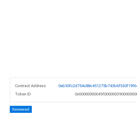
Contract Address
0xb30fc2d754c88c451275b743b6f530f19f6
Token ID
0x00000000045f000000390000000
Reviewed