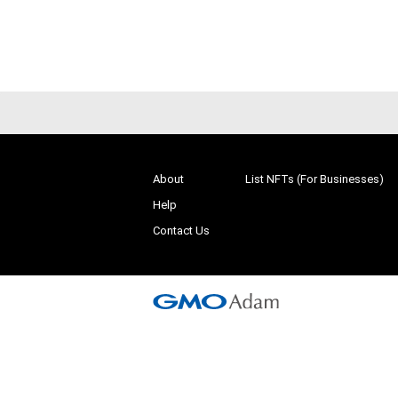
About
List NFTs (For Businesses)
Help
Contact Us