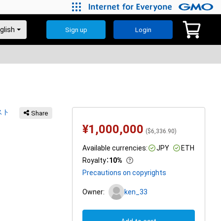
Sign up
Login
スト
Share
¥
1,000,000
(
$
6,336.90
)
Available currencies:
JPY
ETH
Royalty
：
10%
Precautions on copyrights
Owner:
ken_33