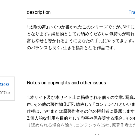
description
Tra
「太陽の舞」いくつか書かれたこのシリーズですが、NFT
となります。縁起物としてお納めください。気持ちが晴れ
富も幸せも導かれるようにあなたの手元にやってきます
のバランスも良く、生きる指針となる作品です。
Notes on copyrights and other issues
43683
0074e
1.本サイト及び本サイト上に掲載される個々の文章、写真
声、その他の著作物（以下、総称して「コンテンツ」といい
作権は、当社または原著作者その他の権利者に帰属します。
2.個人的な利用を目的として印字や保存等する場合、そ
り認められる場合を除き、コンテンツを当社、原著作者ま
者の許諾を得ることなく、複製、公衆送信、改変、切除、お