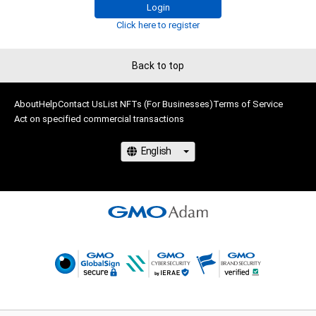
れらに限定されません)を行うことはできません。 

not World」採用

Login
・本アイテムの購入、売却および利用に関して、購入者、売却者、
Click here to register
保有者、その他第三者が損害を被った場合、その損害がいかなる
写真で作品制作をする美術作家。

原因で発生したものであっても、本アイテムの作成者または第
2004年文化服装学院へ入学。服飾造形、服飾史、ファッション
Back to top
三者のライセンス保有者および株式会社Shinwa ARTEX株式会
デザインを学ぶ過程で、美術への関心が高まり2005年文化学院
社は、何らの法的責任も負わないものとします。 

美術課入学。デッサン、油彩水彩、版画、立体造形、美術史等を学
ぶ。絵画や服飾による作品制作を行う中でデジタルカメラとの
About
Help
Contact Us
List NFTs (For Businesses)
Terms of Service
このアイテムに関するお問い合わせ先

Act on specified commercial transactions
出会いが契機となり写真撮影を始める。

nft-info@shinwa-artex.com
同校でグラフィックソフトウエアを学び、画像を反転させ繋ぎ
合わせる方法に出会った2005年からシンメトリーの作品を制
作している。

「人が敬虔で切実な想いを具現化する時、シンメトリーの造形物
を作るのは時代と地域を越えて世界共通であり、これは人間が
持つ根源的な造形感覚である。」と語り、近年では、日本古来の
自然崇拝の視点から都市と自然の繋がりを表現している。

2018年 古賀勇人写真展　ギャラリー枝香庵

　　　  「SHIBUYA STYLE vol.12」西武渋谷店 美術画廊 オルタナ
ティブスペース 

2019年 四方謙一 古賀勇人「reflection」西武渋谷店
