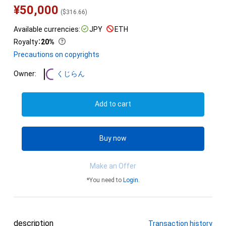
¥
50,000
(
$
316.66
)
Available currencies:
JPY
ETH
Royalty
：
20%
Precautions on copyrights
Owner:
くじらん
Add to cart
Buy now
Make an Offer
*You need to
Login
.
description
Transaction history