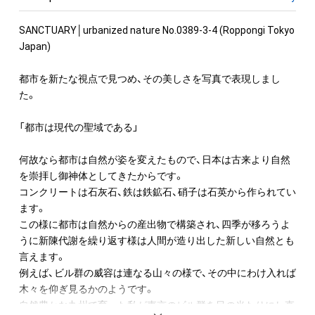
SANCTUARY│urbanized nature No.0389-3-4 (Roppongi Tokyo 
Japan)

都市を新たな視点で見つめ、その美しさを写真で表現しまし
た。

「都市は現代の聖域である」

何故なら都市は自然が姿を変えたもので、日本は古来より自然
を崇拝し御神体としてきたからです。

コンクリートは石灰石、鉄は鉄鉱石、硝子は石英から作られてい
ます。

この様に都市は自然からの産出物で構築され、四季が移ろうよ
うに新陳代謝を繰り返す様は人間が造り出した新しい自然とも
言えます。

例えば、ビル群の威容は連なる山々の様で、その中にわけ入れば
木々を仰ぎ見るかのようです。

自然豊かな九州で育った私が東京のビル群を目の当たりにし直