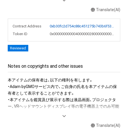
感したのは、九州には「自然が作った美しいもの」があるが、東
京には「人間が造った美しいもの」があるということです。

Translate(AI)
美という共通項でそれらの繋がりを理解し、16年以上制作を続
Contract Address
0xb30fc2d754c88c451275b743b6f530f19f643683
けられたのは都市と自然に畏怖を感じる信仰心とそれを可視化
Token ID
0x00000000000400000028000000000539
したい欲望によるものでした。

Reviewed
この作品は上京当時に、私的な聖域を作る目的で制作を始めま
した。

上京直後の孤独を癒すように自室に引き籠ってインターネット
Notes on copyrights and other issues
の世界に浸り、世界中の美術館のウェブサイトでアート作品を
片っ端から見て回っていました。

本アイテムの保有者は、以下の権利を有します。　 

・Adam byGMOサービス内で、ご自身の氏名を本アイテムの保
また、外に出れば東京はどこまで行っても途切れず延々と都会
有者として表示することができます。 

が続き、止まる事無く変化し続ける姿は万華鏡のようでした。

・本アイテムを鑑賞及び展示する際は液晶画面、プロジェクタ
ー、VRヘッドマウントディスプレイ等の電子機器上でのみ可能
仮想世界と現実世界の両方に魅了されながらも、都会での生活
です。

は様々な負担が大きく心身共に疲弊した為、自分を保ち癒す為
・本アイテムを公衆に向けて展示することができます。

に私的な聖域を必要としました。

Translate(AI)
その際の必須掲示事項は以下の通りです。
