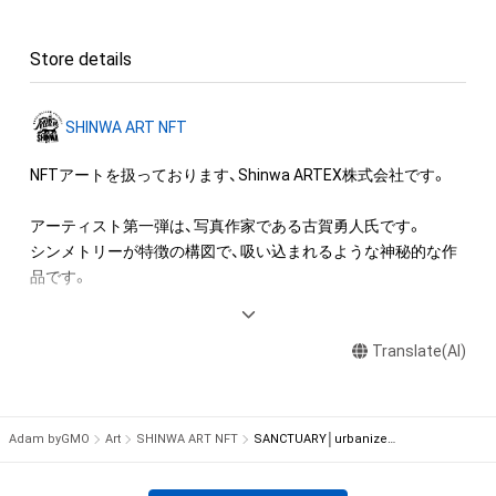
「作品名」「作家 古賀勇人」「企画協力Shinwa ARTEX株式会社」

そうして作り続けた作品がシンメトリーであったのは意味の有
「機材提供フジフイルム株式会社　GFX100 GF45-100mm F4 R 
る事でした。

Store details
LM OIS WR」

これは、人間の根源的な造形感覚に依るものです。

※入場料等の収益が発生する場合も展示可能ですが、事前にご
相談ください。

洋の東西を問わず古くから人間の信仰や祈りが集まる場所には
SHINWA ART NFT
シンメトリーの造作物がありました。

本アイテムに関する注意事項 

NFTアートを扱っております、Shinwa ARTEX株式会社です。

神社、寺、モスク、教会、ピラミッドに至るまで様々です。

・本アイテムを複製することはできません。

人が敬虔で切実な想いを具現化する時、シンメトリーの造作物
・本アイテムを商用利用することはできません。

アーティスト第一弾は、写真作家である古賀勇人氏です。

を作るのは時代と地域を越えて世界共通です。

・本アイテムを印刷やその他の方法で物理的な媒体への出力を
シンメトリーが特徴の構図で、吸い込まれるような神秘的な作
このように自己と日本を想い、ローカルを突き詰めていく中で
一切禁じます。

品です。

グローバルに至る道筋が見えたのは、この作品の大きな収穫で
・本アイテムの知的財産権（著作権、特許権、実用新案権、商標
した。

権、意匠権その他の知的財産権）は、本アイテムの作成者によっ
■作家プロフィール

て保護されています。そのため、本アイテムを保有していたと
Translate(AI)
古賀勇人（こがはやと）

この作品群が今後多くの方に受け入れられる様、文明文化の学
しても、本アイテムの知的財産権を有することを意味しませ
＜略歴＞　

びを深め更に発展させた作品で人類の進化に寄与していきま
ん。

1983年 熊本県生まれ

す。
 ・本アイテムの作成者からの事前の同意なしに、上記の「本アイ
2007年 文化服装学院二部服装科卒業

Adam byGMO
Art
SHINWA ART NFT
SANCTUARY│urbanized nature No.0389-3-4 Ed.1/2
テムの保有者が有する権利」の範囲を超えた行為、知的財産権を
2008年 文化学院美術科卒業

侵害するおそれのある行為 (改変、公開、配布を含みますが、こ
2018年 原田眞人監督脚本 映画「検察側の罪人」劇中に「World is 