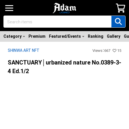
Category
Premium
Featured/Events
Ranking
Gallery
Gu
SHINWA ART NFT
Views
：
667
15
SANCTUARY│urbanized nature No.0389-3-
4 Ed.1/2