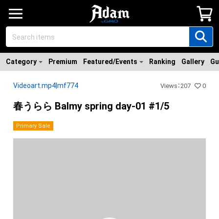
Category
Premium
Featured/Events
Ranking
Gallery
Gu
Videoart.mp4|mf774
Views
：
207
0
春うらら Balmy spring day-01 #1/5
Primary Sale