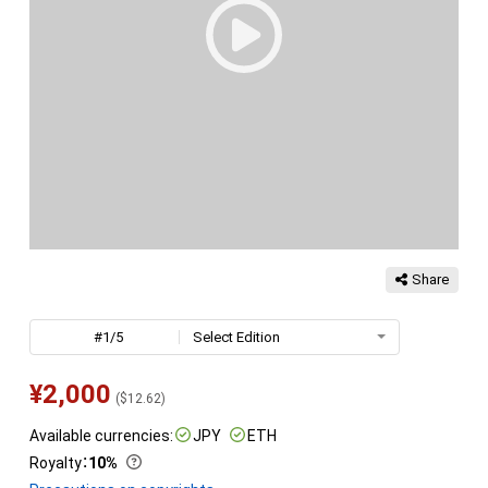
Share
#1/5
Select Edition
¥
2,000
(
$
12.62
)
Available currencies:
JPY
ETH
Royalty
：
10%