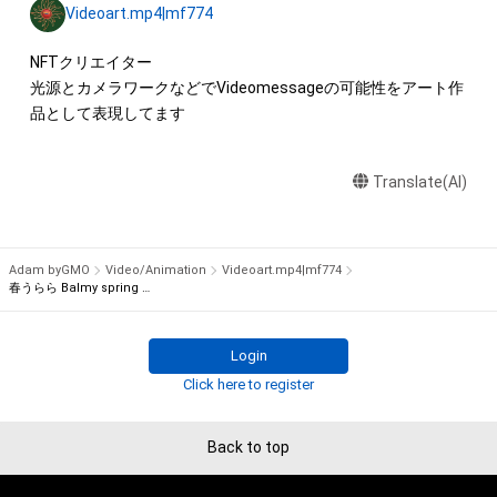
など）を作成する

Videoart.mp4|mf774
アイテムに関する注意事項

NFTクリエイター

・本アイテムに関する創作物(画像および映像、音楽、商標または
光源とカメラワークなどでVideomessageの可能性をアート作
ロゴ等を含みますがこれらに限られません。)にかかる知的財産
品として表現してます
権(著作権、特許権、実用新案権、商標権、意匠権その他の知的財
産権(それらの権利を取得し、又はそれらの権利につき登録等を
Translate(AI)
出願する権利を含みます。)を意味します。)は、本アイテムの著
作権を有する方、著作隣接権の権利者またはその管理委託を受
けている者によって保護されています。そのため、本アイテム
を保有していたとしても、本アイテムに関する創作物にかかる
Adam byGMO
Video/Animation
Videoart.mp4|mf774
知的財産権を有することを意味しません。

春うらら Balmy spring day-01
・本アイテムの著作権を有する方、著作隣接権の権利者またはそ
の管理委託を受けている者からの事前の同意なしに、上記の「本
Login
アイテムの保有者が有する権利」の範囲を超えた行為、知的財産
Click here to register
権を侵害するおそれのある行為(改変、公開、配布、逆コンパイ
ル、リバースエンジニアリングを含みますが、これに限定されま
せん。)を行うことはできません。

Back to top
・本アイテムに関する創作物の利用については、公序良俗や法令
に反する利用またはその恐れのある利用など、作成者が不適切