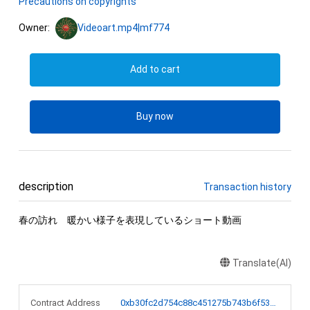
Precautions on copyrights
Owner:
Videoart.mp4|mf774
Add to cart
Buy now
description
Transaction history
春の訪れ　暖かい様子を表現しているショート動画
Translate(AI)
Contract Address
0xb30fc2d754c88c451275b743b6f530f19f643683