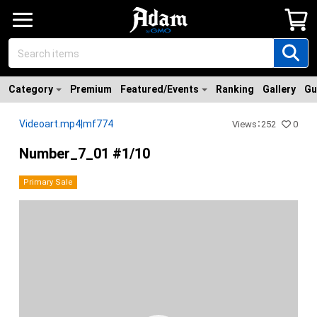
Category
Premium
Featured/Events
Ranking
Gallery
Gu
Videoart.mp4|mf774
Views
：
252
0
Number_7_01 #1/10
Primary Sale