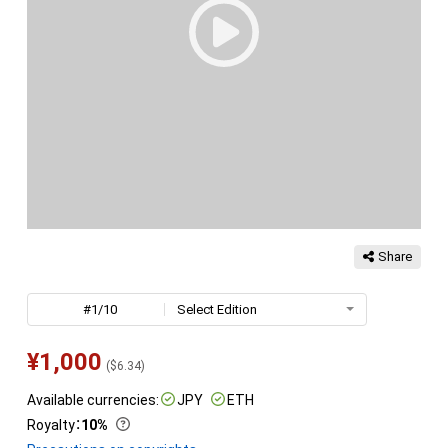
Share
#1/10
Select Edition
¥
1,000
(
$
6.34
)
Available currencies:
JPY
ETH
Royalty
：
10%