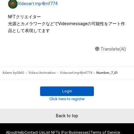
・本アイテムに関する創作物(画像および映像、音楽、商標または
Videoart.mp4|mf774
ロゴ等を含みますがこれらに限られません。)にかかる知的財産
権(著作権、特許権、実用新案権、商標権、意匠権その他の知的財
NFTクリエイター

産権(それらの権利を取得し、又はそれらの権利につき登録等を
光源とカメラワークなどでVideomessageの可能性をアート作
出願する権利を含みます。)を意味します。)は、本アイテムの著
品として表現してます
作権を有する方、著作隣接権の権利者またはその管理委託を受
けている者によって保護されています。そのため、本アイテム
Translate(AI)
を保有していたとしても、本アイテムに関する創作物にかかる
知的財産権を有することを意味しません。

・本アイテムの著作権を有する方、著作隣接権の権利者またはそ
の管理委託を受けている者からの事前の同意なしに、上記の「本
Adam byGMO
Video/Animation
Videoart.mp4|mf774
Number_7_01
アイテムの保有者が有する権利」の範囲を超えた行為、知的財産
権を侵害するおそれのある行為(改変、公開、配布、逆コンパイ
ル、リバースエンジニアリングを含みますが、これに限定されま
Login
せん。)を行うことはできません。

Click here to register
・本アイテムに関する創作物の利用については、公序良俗や法令
に反する利用またはその恐れのある利用など、作成者が不適切
Back to top
であると判断した場合、利用をお断りさせていただきます。

About
このアイテムに関するお問い合わせ先

Help
Contact Us
List NFTs (For Businesses)
Terms of Service