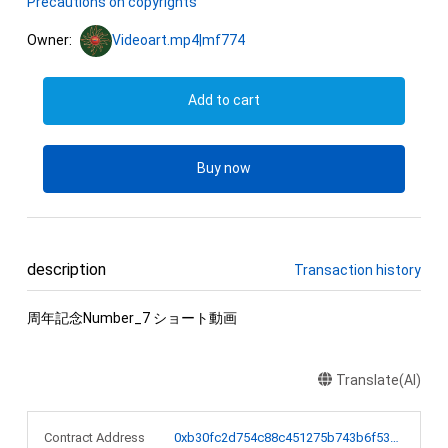
Precautions on copyrights
Owner:
Videoart.mp4|mf774
Add to cart
Buy now
description
Transaction history
周年記念Number_7 ショート動画
Translate(AI)
Contract Address
0xb30fc2d754c88c451275b743b6f530f19f643683