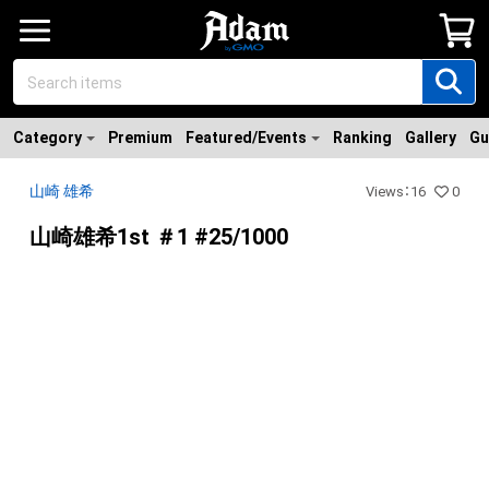
Category
Premium
Featured/Events
Ranking
Gallery
Gu
山崎 雄希
Views
：
16
0
山崎雄希1st ＃1 #25/1000