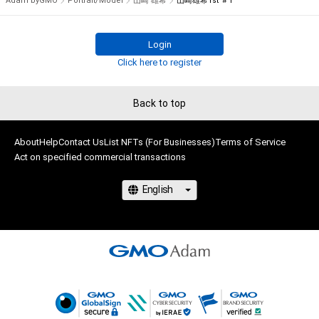
Adam byGMO
Portrait/Model
山崎 雄希
山崎雄希1st ＃1
日本初！NFTを活用した男性コンテスト『国民的推しMENコンテ
スト』がついに始動！ 

グランプリ特典は雑誌『女性セブン』誌上での単独グラビア＆単
Login
独写真集の発売！

Click here to register
一次予選は、7月13日～8月18日まで開催。

Back to top
俳優、モデル、インフルエンサー、タレントなど個性豊かな参加
者48人の中から無料NFTのダウンロード数上位16名が二次予選
About
Help
Contact Us
List NFTs (For Businesses)
Terms of Service
Act on specified commercial transactions
に選ばれます。NFTを無料でゲットしてあなたの”推し”を応援
しよう！

無料NFTを取得するには、以下『NEWSポストセブン』サイト上
の各参加者のリンクから無料NFTダウンロードページに遷移し
てください。

NFTを取得するにはAdamのアカウント開設が必要です。 

www.news-