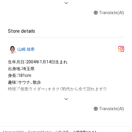
・本アイテムに関する創作物(画像および映像、音楽、商標または
Translate(AI)
ロゴ等を含みますがこれらに限られません。)にかかる知的財産
権(著作権、特許権、実用新案権、商標権、意匠権その他の知的財
産権(それらの権利を取得し、又はそれらの権利につき登録等を
Store details
出願する権利を含みます。)を意味します。)は、本アイテムの著
作権を有する方、著作隣接権の権利者またはその管理委託を受
けている者によって保護されています。そのため、本アイテム
山崎 雄希
を保有していたとしても、本アイテムに関する創作物にかかる
知的財産権を有することを意味しません。

生年月日：2004年1月14日生まれ

・本アイテムの著作権を有する方、著作隣接権の権利者またはそ
出身地：埼玉県

の管理委託を受けている者からの事前の同意なしに、上記の「本
身長：181cm

アイテムの保有者が有する権利」の範囲を超えた行為、知的財産
趣味：サウナ、散歩

権を侵害するおそれのある行為(改変、公開、配布、逆コンパイ
特技：「仮面ライダー」オタク（初代から全て語れます！）

ル、リバースエンジニアリングを含みますが、これに限定されま
水泳、大食い、ギター、歌、バレーボール

せん。)を行うことはできません。

・本アイテムに関する創作物の利用については、公序良俗や法令
Translate(AI)
--

に反する利用またはその恐れのある利用など、作成者が不適切
◆国民的推しMENコンテスト◆
