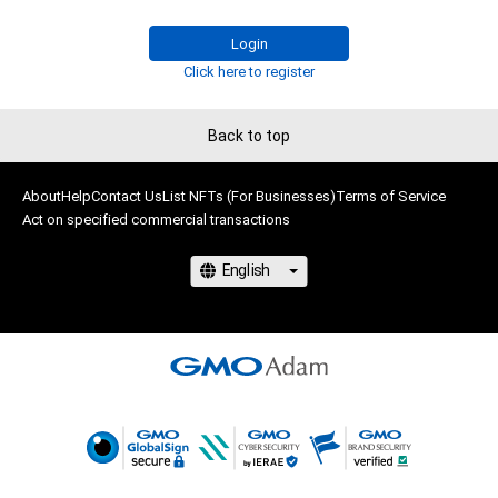
グランプリ特典は雑誌『女性セブン』誌上での単独グラビア＆単
独写真集の発売！

Login
Click here to register
一次予選は、7月13日～8月18日まで開催。

Back to top
俳優、モデル、インフルエンサー、タレントなど個性豊かな参加
者48人の中から無料NFTのダウンロード数上位16名が二次予選
に選ばれます。NFTを無料でゲットしてあなたの”推し”を応援
About
Help
Contact Us
List NFTs (For Businesses)
Terms of Service
Act on specified commercial transactions
しよう！

無料NFTを取得するには、以下『NEWSポストセブン』サイト上
の各参加者のリンクから無料NFTダウンロードページに遷移し
てください。

NFTを取得するにはAdamのアカウント開設が必要です。 

www.news-
postseven.com/archives/20230713_1884116.html