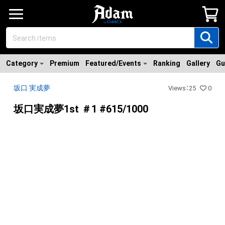
Category
Premium
Featured/Events
Ranking
Gallery
Gu
坂口 実成夢
Views
：
25
0
坂口実成夢1st ＃1 #615/1000