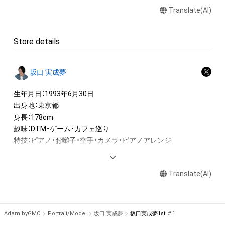
Translate(AI)
ロゴ等を含みますがこれらに限られません。)にかかる知的財産
権(著作権、特許権、実用新案権、商標権、意匠権その他の知的財
産権(それらの権利を取得し、又はそれらの権利につき登録等を
Store details
出願する権利を含みます。)を意味します。)は、本アイテムの著
作権を有する方、著作隣接権の権利者またはその管理委託を受
けている者によって保護されています。そのため、本アイテム
坂口 実成夢
を保有していたとしても、本アイテムに関する創作物にかかる
知的財産権を有することを意味しません。

生年月日：1993年6月30日

・本アイテムの著作権を有する方、著作隣接権の権利者またはそ
出身地：東京都

の管理委託を受けている者からの事前の同意なしに、上記の「本
身長：178cm

アイテムの保有者が有する権利」の範囲を超えた行為、知的財産
趣味：DTM・ゲーム・カフェ巡り

権を侵害するおそれのある行為(改変、公開、配布、逆コンパイ
特技：ピアノ・お囃子・空手・カメラ・ピアノアレンジ

ル、リバースエンジニアリングを含みますが、これに限定されま
せん。)を行うことはできません。

--

・本アイテムに関する創作物の利用については、公序良俗や法令
Translate(AI)
に反する利用またはその恐れのある利用など、作成者が不適切
◆国民的推しMENコンテスト◆

日本初！NFTを活用した男性コンテスト『国民的推しMENコンテ
Adam byGMO
Portrait/Model
坂口 実成夢
坂口実成夢1st ＃1
スト』がついに始動！ 
