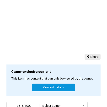
Share
Owner-exclusive content
This item has content that can only be viewed by the owner.
Content details
#615/1000
Select Edition