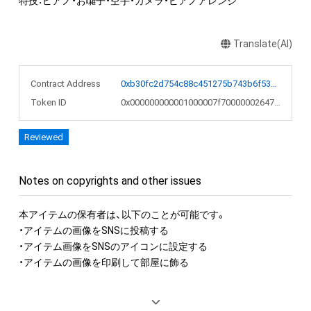
特技：ピアノ・お囃子・空手・カメラ・ピアノアレンジ
Translate(AI)
Contract Address
0xb30fc2d754c88c451275b743b6f530f19f643683
Token ID
0x000000000001000007f70000002647da
Reviewed
Notes on copyrights and other issues
本アイテムの保有者は、以下のことが可能です。

・アイテムの画像をSNSに投稿する

・アイテム画像をSNSのアイコンに設定する

・アイテムの画像を印刷して部屋に飾る

アイテムに関する注意事項

・本アイテムに関する創作物(画像および映像、音楽、商標または