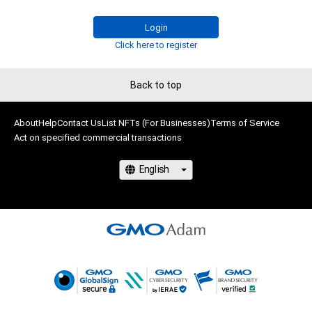
独写真集の発売！

Login
一次予選は、7月13日～8月18日まで開催。

Click here to register
俳優、モデル、インフルエンサー、タレントなど個性豊かな参加
Back to top
者48人の中から無料NFTのダウンロード数上位16名が二次予選
に選ばれます。NFTを無料でゲットしてあなたの”推し”を応援
しよう！

About
Help
Contact Us
List NFTs (For Businesses)
Terms of Service
Act on specified commercial transactions
無料NFTを取得するには、以下『NEWSポストセブン』サイト上
の各参加者のリンクから無料NFTダウンロードページに遷移し
てください。

NFTを取得するにはAdamのアカウント開設が必要です。 

www.news-
postseven.com/archives/20230713_1884116.html
二次予選は9月に実施予定。詳細はこちらにアップします。