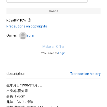
Owned
Royalty
：
10%
Precautions on copyrights
Owner:
sora
Make an Offer
*You need to
Login
.
description
Transaction history
生年月日：1996年1月5日

出身地：愛知県

身長：170cm

趣味：ゴルフ、掃除
