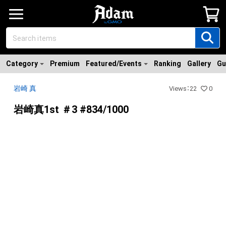
Category
Premium
Featured/Events
Ranking
Gallery
Gu
岩崎 真
Views
：
22
0
岩崎真1st ＃3 #834/1000