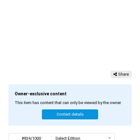
Share
Owner-exclusive content
This item has content that can only be viewed by the owner.
Content details
#834/1000
Select Edition