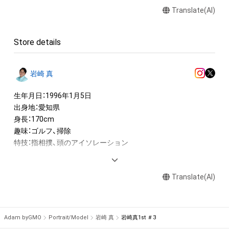
Translate(AI)
ロゴ等を含みますがこれらに限られません。)にかかる知的財産
権(著作権、特許権、実用新案権、商標権、意匠権その他の知的財
産権(それらの権利を取得し、又はそれらの権利につき登録等を
Store details
出願する権利を含みます。)を意味します。)は、本アイテムの著
作権を有する方、著作隣接権の権利者またはその管理委託を受
けている者によって保護されています。そのため、本アイテム
岩崎 真
を保有していたとしても、本アイテムに関する創作物にかかる
知的財産権を有することを意味しません。

生年月日：1996年1月5日

・本アイテムの著作権を有する方、著作隣接権の権利者またはそ
出身地：愛知県

の管理委託を受けている者からの事前の同意なしに、上記の「本
身長：170cm

アイテムの保有者が有する権利」の範囲を超えた行為、知的財産
趣味：ゴルフ、掃除

権を侵害するおそれのある行為(改変、公開、配布、逆コンパイ
特技：指相撲、頭のアイソレーション

ル、リバースエンジニアリングを含みますが、これに限定されま
せん。)を行うことはできません。

・本アイテムに関する創作物の利用については、公序良俗や法令
Translate(AI)
◆国民的推しMENコンテスト◆

に反する利用またはその恐れのある利用など、作成者が不適切
日本初！NFTを活用した男性コンテスト『国民的推しMENコンテ
スト』がついに始動！ 

Adam byGMO
Portrait/Model
岩崎 真
岩崎真1st ＃3
グランプリ特典は雑誌『女性セブン』誌上での単独グラビア＆単