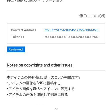
特技：指相撲、頭のアイソレーション
Translate(AI)
Contract Address
0xb30fc2d754c88c451275b743b6f530f19f643683
Token ID
0x000000000001000007e00000002542f5
Reviewed
Notes on copyrights and other issues
本アイテムの保有者は、以下のことが可能です。

・アイテムの画像をSNSに投稿する

・アイテム画像をSNSのアイコンに設定する

・アイテムの画像を印刷して部屋に飾る

アイテムに関する注意事項

・本アイテムに関する創作物(画像および映像、音楽、商標または