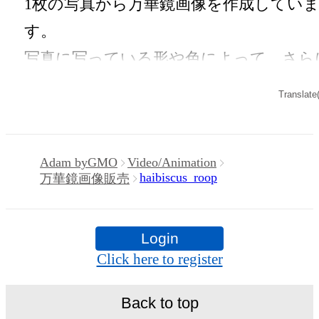
1枚の写真から万華鏡画像を作成してい
・アイテムの画像を使用してメッセージ
す。

ードを制作し友達に送る

写真に写っている形や色によって、さら
・アイテム画像を使用し、個人利用する
は万華鏡の鏡の枚数によって様々な模様
Translate
のグッズや商品を制作する

見ることが出来ます。

・アイテム画像を使用し、グッズや商品
これは奇跡かもと思えるものも偶然に作
制作して有料販売、および無料配布をする
Adam byGMO
Video/Animation
出来ることもあります。

haibiscus_roop
万華鏡画像販売
・アイテム画像を使用した二次創作物（
画像ファイルとしては四角形のJPGファ
自身で描いたイラストなど）を作成する

ルと、円形のPNGファイルを作成してお
Login
ます。

Click here to register
アイテムに関する注意事項

是非、ご覧頂き奇跡の1枚をお探し下さ
・本アイテムに関する創作物(画像および
Back to top