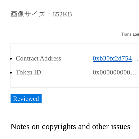
画像サイズ：652KB

Translate
Contract Address
0xb30fc2d754c88c451275b743b6f530f19f643683
Token ID
0x000000000001000006ed0000001fffc0
Reviewed
Notes on copyrights and other issues