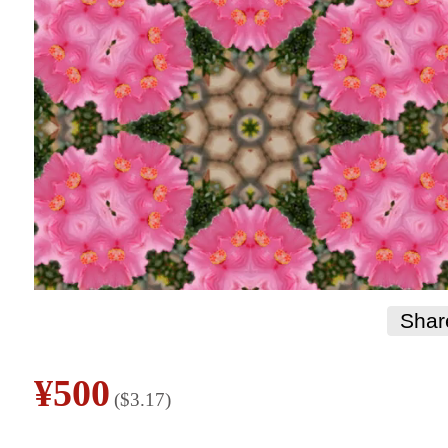
Shar
¥
500
(
$
3.17
)