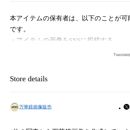
本アイテムの保有者は、以下のことが可
です。

・アイテムの画像をSNSに投稿する

・アイテム画像をSNSのアイコンに設定
Translate
る

・アイテム動画の全部、もしくは一部動
Store details
や音声・キャプチャをSNSや動画サイト
アップロードする行為

・保有者限定コンテンツをSNSにアップ
万華鏡画像販売
ードする

・アイテムの画像を印刷して部屋に飾る
