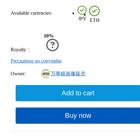
Available currencies:
JPY
ETH
10%
Royalty
：
Precautions on copyrights
万華鏡画像販売
Owner:
Add to cart
Buy now