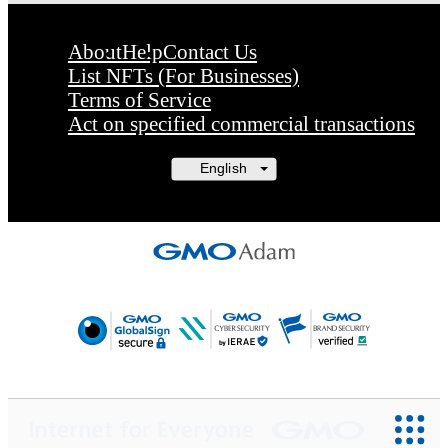
映像、音楽、商標またはロゴ等を含みま
がこれらに限られません。)にかかる知
About
Help
Contact Us
List NFTs (For Businesses)
財産権(著作権、特許権、実用新案権、商
Terms of Service
権、意匠権その他の知的財産権(それらの
Act on specified commercial transactions
利を取得し、又はそれらの権利につき登
等を出願する権利を含みます。)を意味し
ます。)は、本アイテムの著作権を有する
方、著作隣接権の権利者またはその管理
託を受けている者によって保護されてい
す。そのため、本アイテムを保有してい
としても、本アイテムに関する創作物に
かる知的財産権を有することを意味しま
Our Journey