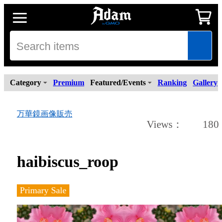
Category
Premium
Featured/Events
Ranking
Gallery
万華鏡画像販売
Views
：
180
haibiscus_roop
Primary Sale