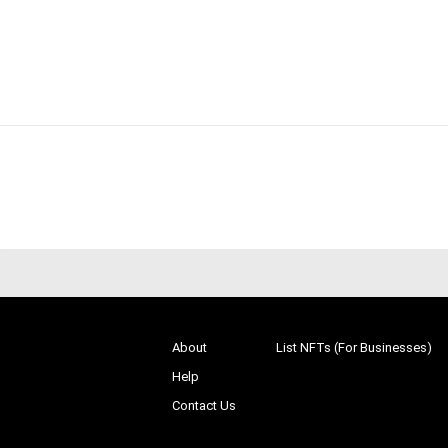
About
List NFTs (For Businesses)
Help
Contact Us