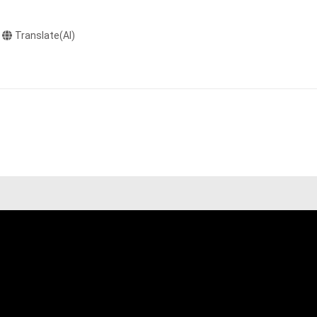
利を取得し、又は
意味します。)
Translate(AI)
またはその管理委
本アイテムを保
る知的財産権を有
たはその管理委託
テムの保有者が有
それのある行為
ングを含みますが、
や法令に反する利
と判断した場合、