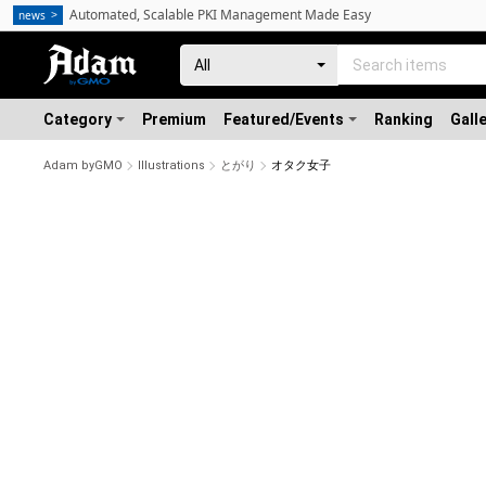
Automated, Scalable PKI Management Made Easy
news
Category
Premium
Featured/Events
Ranking
Gall
Adam byGMO
Illustrations
とがり
オタク女子