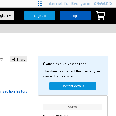
Sign up
Login
1
Share
Owner-exclusive content
This item has content that can only be
viewed by the owner.
Content details
nsaction history
Owned