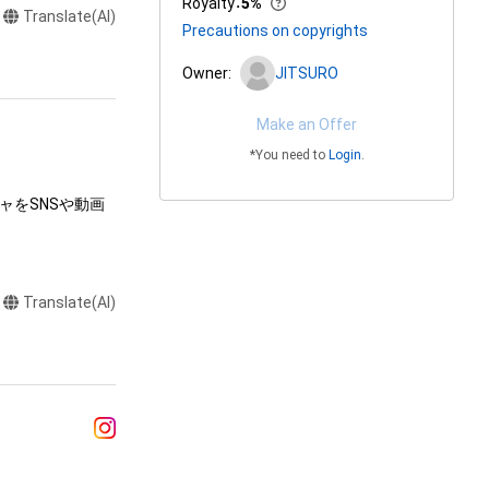
Royalty
：
5%
Translate(AI)
Precautions on copyrights
Owner:
JITSURO
Make an Offer
*You need to
Login
.
ャをSNSや動画
Translate(AI)
達に送る

制作する

ラストなど）を作
またはロゴ等を含
作権、特許権、実