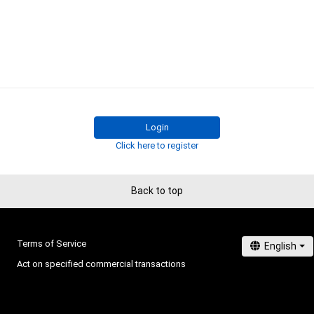
用新案権、商標権、意匠権その他の知的財産権(それらの権
それらの権利につき登録等を出願する権利を含みます。)を
は、本アイテムの著作権を有する方、著作隣接権の権利者
託を受けている者によって保護されています。そのため、
有していたとしても、本アイテムに関する創作物にかか
することを意味しません。

・本アイテムの著作権を有する方、著作隣接権の権利者ま
を受けている者からの事前の同意なしに、上記の「本アイ
Login
する権利」の範囲を超えた行為、知的財産権を侵害するお
Click here to register
(改変、公開、配布、逆コンパイル、リバースエンジニアリ
これに限定されません。)を行うことはできません。

・本アイテムに関する創作物の利用については、公序良俗
Back to top
用またはその恐れのある利用など、作成者が不適切である
Terms of Service
Act on specified commercial transactions