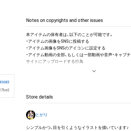
Notes on copyrights and other issues
本アイテムの保有者は、以下のことが可能です。

・アイテムの画像をSNSに投稿する

・アイテム画像をSNSのアイコンに設定する

・アイテム動画の全部、もしくは一部動画や音声・キャプチ
サイトにアップロードする行為

・保有者限定コンテンツをSNSにアップロードする

・アイテムの画像を印刷して部屋に飾る

・アイテムの画像を使用してメッセージカードを制作し友
43683
・アイテム画像を使用し、個人利用する用のグッズや商品を
27be2
・アイテム画像を使用した二次創作物（ご自身で描いたイ
Store details
成する

とがり
アイテムに関する注意事項

・本アイテムに関する創作物(画像および映像、音楽、商標
シンプルかつ、目を引くようなイラストを描いています♪
みますがこれらに限られません。)にかかる知的財産権(著