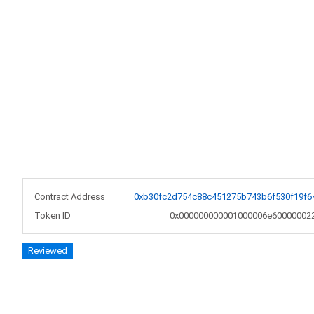
Contract Address
0xb30fc2d754c88c451275b743b6f530f19f6
Token ID
0x000000000001000006e60000002
Reviewed