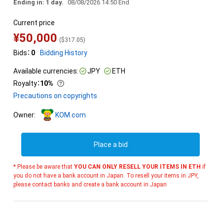
Ending in: 1 day.
08/08/2026 14:50 End
Current price
¥
50,000
(
$
317.05
)
Bids：
0
Bidding History
Available currencies:
JPY
ETH
Royalty
：
10%
Precautions on copyrights
Owner:
KOM.com
Place a bid
* Please be aware that
YOU CAN ONLY RESELL YOUR ITEMS IN ETH
if
you do not have a bank account in Japan. To resell your items in JPY,
please contact banks and create a bank account in Japan