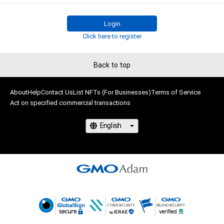
権を侵害するおそれのある行為(改変、公開、配布、逆コンパイ
ル、リバースエンジニアリングを含みますが、これに限定されま
せん。)を行うことはできません。

Login
・本アイテムに関する創作物の利用については、公序良俗や法令
Click here to register
に反する利用またはその恐れのある利用など、作成者が不適切
であると判断した場合、利用をお断りさせていただきます。

Back to top
このアイテムに関するお問い合わせ先

About
Help
Contact Us
List NFTs (For Businesses)
Terms of Service
Act on specified commercial transactions
www.instagram.com/kom__art.jp/