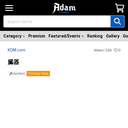
Category
Premium
Featured/Events
Ranking
Gallery
Gu
KOM.com
Views
：
230
0
臓器
Primary Sale
Auction