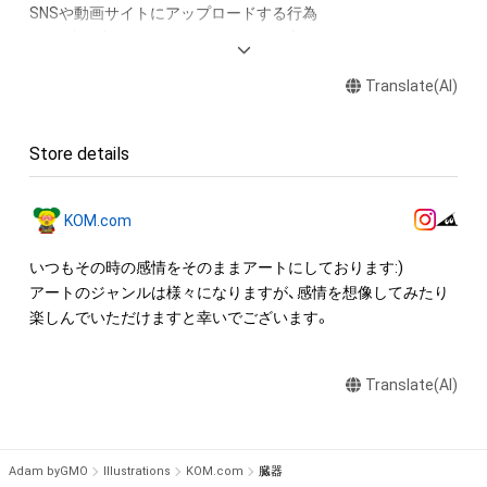
SNSや動画サイトにアップロードする行為

・保有者限定コンテンツをSNSにアップロードする

・アイテムの画像を印刷して部屋に飾る

Translate(AI)
・アイテムの画像を使用してメッセージカードを制作し友達に
送る

Store details
アイテムに関する注意事項

・本アイテムに関する創作物(画像および映像、音楽、商標または
ロゴ等を含みますがこれらに限られません。)にかかる知的財産
KOM.com
権(著作権、特許権、実用新案権、商標権、意匠権その他の知的財
産権(それらの権利を取得し、又はそれらの権利につき登録等を
いつもその時の感情をそのままアートにしております:)

出願する権利を含みます。)を意味します。)は、本アイテムの著
アートのジャンルは様々になりますが、感情を想像してみたり
作権を有する方、著作隣接権の権利者またはその管理委託を受
楽しんでいただけますと幸いでございます。
けている者によって保護されています。そのため、本アイテム
を保有していたとしても、本アイテムに関する創作物にかかる
Translate(AI)
知的財産権を有することを意味しません。

・本アイテムの著作権を有する方、著作隣接権の権利者またはそ
の管理委託を受けている者からの事前の同意なしに、上記の「本
アイテムの保有者が有する権利」の範囲を超えた行為、知的財産
Adam byGMO
Illustrations
KOM.com
臓器