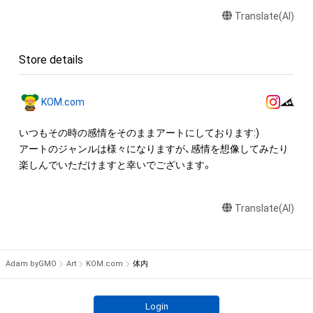
・アイテムの画像を印刷して部屋に飾る

Translate(AI)
・アイテムの画像を使用してメッセージカードを制作し友達に
送る

Store details
アイテムに関する注意事項

・本アイテムに関する創作物(画像および映像、音楽、商標または
ロゴ等を含みますがこれらに限られません。)にかかる知的財産
KOM.com
権(著作権、特許権、実用新案権、商標権、意匠権その他の知的財
産権(それらの権利を取得し、又はそれらの権利につき登録等を
いつもその時の感情をそのままアートにしております:)

出願する権利を含みます。)を意味します。)は、本アイテムの著
アートのジャンルは様々になりますが、感情を想像してみたり
作権を有する方、著作隣接権の権利者またはその管理委託を受
楽しんでいただけますと幸いでございます。
けている者によって保護されています。そのため、本アイテム
を保有していたとしても、本アイテムに関する創作物にかかる
Translate(AI)
知的財産権を有することを意味しません。

・本アイテムの著作権を有する方、著作隣接権の権利者またはそ
の管理委託を受けている者からの事前の同意なしに、上記の「本
アイテムの保有者が有する権利」の範囲を超えた行為、知的財産
Adam byGMO
Art
KOM.com
体内
権を侵害するおそれのある行為(改変、公開、配布、逆コンパイ
ル、リバースエンジニアリングを含みますが、これに限定されま
せん。)を行うことはできません。

Login