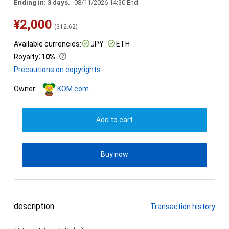
Ending in: 3 days.
08/11/2026 14:30 End
¥
2,000
(
$
12.62
)
Available currencies:
JPY
ETH
Royalty
：
10%
Precautions on copyrights
Owner:
KOM.com
Add to cart
Buy now
description
Transaction history