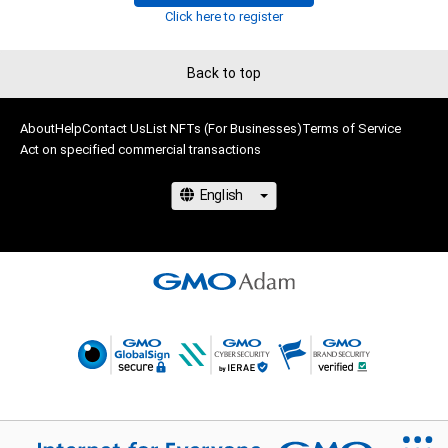
・本アイテムに関する創作物の利用については、公序良俗や法令
Click here to register
に反する利用またはその恐れのある利用など、作成者が不適切
であると判断した場合、利用をお断りさせていただきます。

Back to top
このアイテムに関するお問い合わせ先

About
Help
Contact Us
List NFTs (For Businesses)
Terms of Service
Act on specified commercial transactions
www.instagram.com/kom__art.jp/