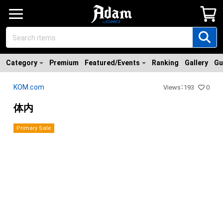
Category
Premium
Featured/Events
Ranking
Gallery
Gu
KOM.com
Views
：
193
0
体内
Primary Sale