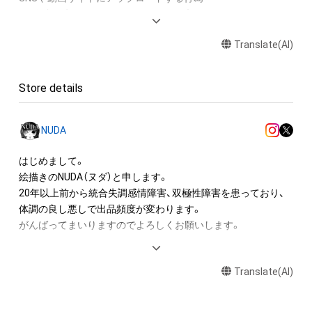
・保有者限定コンテンツをSNSにアップロードする

・アイテムの画像を印刷して部屋に飾る

Translate(AI)
・アイテムの画像を使用してメッセージカードを制作し友達に
送る

・アイテム画像を使用し、個人利用する用のグッズや商品を制作
Store details
する

・アイテム画像を使用し、グッズや商品を制作して有料販売、お
よび無料配布をする

NUDA
・アイテム画像を使用した二次創作物（ご自身で描いたイラスト
など）を作成する

はじめまして。

絵描きのNUDA（ヌダ）と申します。

アイテムに関する注意事項

20年以上前から統合失調感情障害、双極性障害を患っており、

・本アイテムに関する創作物(画像および映像、音楽、商標または
体調の良し悪しで出品頻度が変わります。

ロゴ等を含みますがこれらに限られません。)にかかる知的財産
がんばってまいりますのでよろしくお願いします。

権(著作権、特許権、実用新案権、商標権、意匠権その他の知的財
産権(それらの権利を取得し、又はそれらの権利につき登録等を
（以下経歴です、ご参照ください。）

出願する権利を含みます。)を意味します。)は、本アイテムの著
Translate(AI)
作権を有する方、著作隣接権の権利者またはその管理委託を受
K社にてクリエイティブデザイン編集部所属、

けている者によって保護されています。そのため、本アイテム
S社にてTシャツ等グッズの絵柄デザイン担当、
