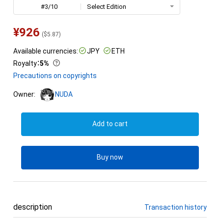
#3/10
Select Edition
¥
926
(
$
5.87
)
Available currencies:
JPY
ETH
Royalty
：
5%
Precautions on copyrights
Owner:
NUDA
Add to cart
Buy now
description
Transaction history