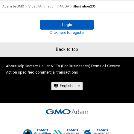
を保有していたとしても、本アイテムに関する創作物にかかる
その後フリーランスにて、イラスト制作やグラフィックデザイ
Adam byGMO
Video/Animation
NUDA
illustration236
知的財産権を有することを意味しません。

ン制作経験多数有り。

・本アイテムの著作権を有する方、著作隣接権の権利者またはそ
2010年には神楽坂アユミギャラリーにて個展「混乱〜
の管理委託を受けている者からの事前の同意なしに、上記の「本
alternative〜」を開催。

Login
アイテムの保有者が有する権利」の範囲を超えた行為、知的財産
その他、漫画を制作していた期間もあり、

Click here to register
権を侵害するおそれのある行為(改変、公開、配布、逆コンパイ
2011年には週刊少年ジャンプ第82回手塚賞準入選を受賞。

ル、リバースエンジニアリングを含みますが、これに限定されま
他デザインフェスタ出店など。

Back to top
せん。)を行うことはできません。

様々な創作活動を展開し続けております。

・本アイテムに関する創作物の利用については、公序良俗や法令
に反する利用またはその恐れのある利用など、作成者が不適切
どうぞよろしくお願いします。
About
Help
Contact Us
List NFTs (For Businesses)
Terms of Service
であると判断した場合、利用をお断りさせていただきます。

Act on specified commercial transactions
このアイテムに関するお問い合わせ先

NUDA Design House

ymgm0926@gmail.com