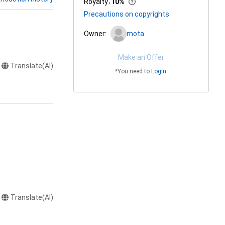
Royalty
：
10%
Precautions on copyrights
Owner:
mota
Make an Offer
Translate(AI)
*You need to
Login
.
またはロゴ等を含
Translate(AI)
作権、特許権、実
利を取得し、又は
意味します。)