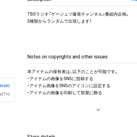
TBSラジオ『ゲージュツ爆発チャンネル』番組内企画。

5種類からランダムで出現します！
Notes on copyrights and other issues
本アイテムの保有者は、以下のことが可能です。

・アイテムの画像をSNSに投稿する

・アイテム画像をSNSのアイコンに設定する

43683
・アイテムの画像を印刷して部屋に飾る

a271c
アイテムに関する注意事項

・本アイテムに関する創作物(画像および映像、音楽、商標
みますがこれらに限られません。)にかかる知的財産権(著
用新案権、商標権、意匠権その他の知的財産権(それらの権
それらの権利につき登録等を出願する権利を含みます。)を
Store details