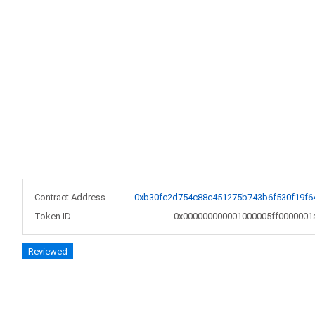
Contract Address
0xb30fc2d754c88c451275b743b6f530f19f6
Token ID
0x000000000001000005ff0000001
Reviewed