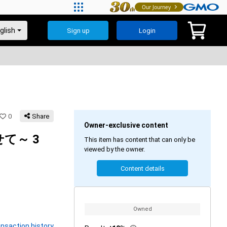
Our Journey
Sign up
Login
0
Share
Owner-exclusive content
て～ 3
This item has content that can only be
viewed by the owner.
Content details
Owned
nsaction history