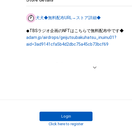
は、本アイテムの著作権を有する方、著作隣接権の権利者
託を受けている者によって保護されています。そのため、
犬犬◆無料配布URL→ストア詳細◆
有していたとしても、本アイテムに関する創作物にかか
することを意味しません。

・本アイテムの著作権を有する方、著作隣接権の権利者ま
adam.jp/airdrops/geijutsubakuhatsu_inuinu01?
を受けている者からの事前の同意なしに、上記の「本アイ
aid=3ad9141cfa5b4d2dbc75a45cb73bcf69
する権利」の範囲を超えた行為、知的財産権を侵害するお
(改変、公開、配布、逆コンパイル、リバースエンジニアリ
これに限定されません。)を行うことはできません。

ツイッターにて育児漫画をほぼ毎日更新しています。

・本アイテムに関する創作物の利用については、公序良俗
用またはその恐れのある利用など、作成者が不適切である
twitter.com/inu_eat_inu
書籍『2コマでわかる！楽しくてヤバい育児』

Login
Click here to register