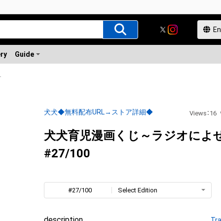
ery
Guide
よせて～ 3
犬犬◆無料配布URL→ストア詳細◆
Views
：
16
犬犬育児漫画くじ～ラジオによせ
#27/100
#27/100
Select Edition
description
Tra