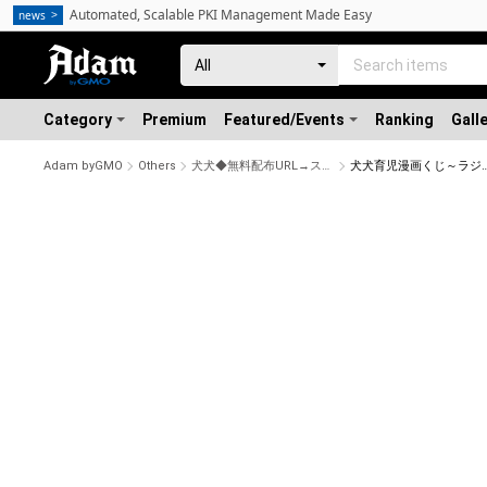
Automated, Scalable PKI Management Made Easy
news
Category
Premium
Featured/Events
Ranking
Gall
Adam byGMO
Others
犬犬◆無料配布URL→ストア詳細◆
犬犬育児漫画くじ～ラジオに