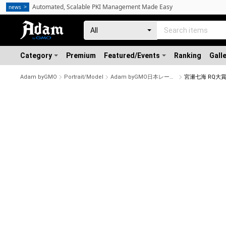
Automated, Scalable PKI Management Made Easy
news
Category
Premium
Featured/Events
Ranking
Gall
Adam byGMO
Portrait/Model
Adam byGMO日本レースクイーン大賞2022