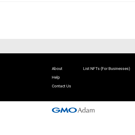
About
List NFTs (For Businesses)
Help
Contact Us