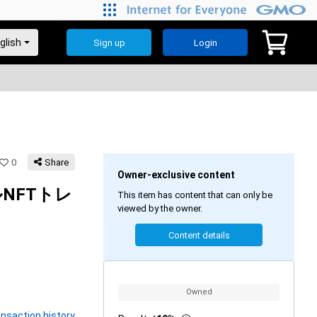
Sign up
Login
0
Share
Owner-exclusive content
ルNFTトレ
This item has content that can only be
viewed by the owner.
Content details
Owned
nsaction history