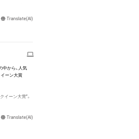
またはロゴ等を含
作権、特許権、実
Translate(AI)
利を取得し、又は
意味します。)
またはその管理委
本アイテムを保
る知的財産権を有
たはその管理委託
の中から、人気
テムの保有者が有
スクイーン大賞
それのある行為
ングを含みますが、
クイーン大賞”。
や法令に反する利
、9月にコスチュ
と判断した場合、
Translate(AI)
1レースクイーンを
に迎え実施いたし