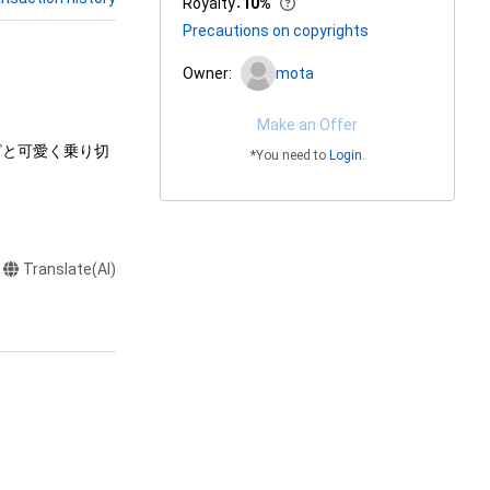
Royalty
：
10%
Precautions on copyrights
Owner:
mota
Make an Offer
あざと可愛く乗り切
*You need to
Login
.
Translate(AI)