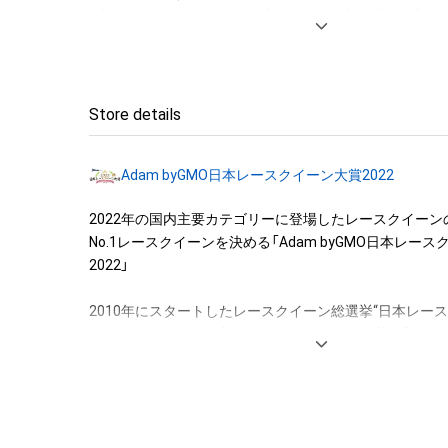
・本アイテムに関する創作物(画像および映像、音楽、商標
みますがこれらに限られません。)にかかる知的財産権(著
用新案権、商標権、意匠権その他の知的財産権(それらの権
それらの権利につき登録等を出願する権利を含みます。)を
は、本アイテムの著作権を有する方、著作隣接権の権利者
Store details
託を受けている者によって保護されています。そのため、
有していたとしても、本アイテムに関する創作物にかか
Adam byGMO日本レースクイーン大賞2022
することを意味しません。

・本アイテムの著作権を有する方、著作隣接権の権利者ま
2022年の国内主要カテゴリーに登場したレースクイーン
を受けている者からの事前の同意なしに、上記の「本アイ
No.1レースクイーンを決める「Adam byGMO日本レー
する権利」の範囲を超えた行為、知的財産権を侵害するお
2022」

(改変、公開、配布、逆コンパイル、リバースエンジニアリ
これに限定されません。)を行うことはできません。

2010年にスタートしたレースクイーン総選挙“日本レース
・本アイテムに関する創作物の利用については、公序良俗
2022年もコロナ禍で制限はあるものの、6月に新人部門を
用またはその恐れのある利用など、作成者が不適切である
ーム部門を行いました。

利用をお断りさせていただきます。
　そして、11月から約2カ月に渡って2022年の人気No.
決める日本レースクイーン大賞を「Adam byGMO」を冠