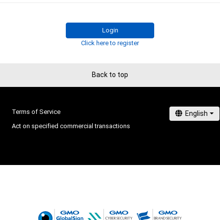
ます。

　2021年は、Pacific Fairiesを務める川瀬もえさんが
Login
レースクイーン大賞初となる新人部門とレースクイーン
Click here to register
ンプリ獲得を果たしました。2022年はノミネート50名
クイーンが栄冠を掴むのでしょうか？

Back to top
　2022年も国内主要カテゴリーに登場したレースクイー
ルズ・パラダイス公式サイトで実施したプレ投票で50ユ
トしました。

Terms of Service
　11月5，6日にモビリティリゾートもてぎで開催される
Act on specified commercial transactions
で先行特別投票を実施。そして、11月16日よりファースト
投票がスタート。12月5日まで投票を行い、上位20名が
に進出します。

　ファイナルステージは12月15日から1月5日まで投票
とグランプリの発表は、1月14日に東京オートサロン202
ジで開催するAdam byGMO日本レースクイーン大賞表彰