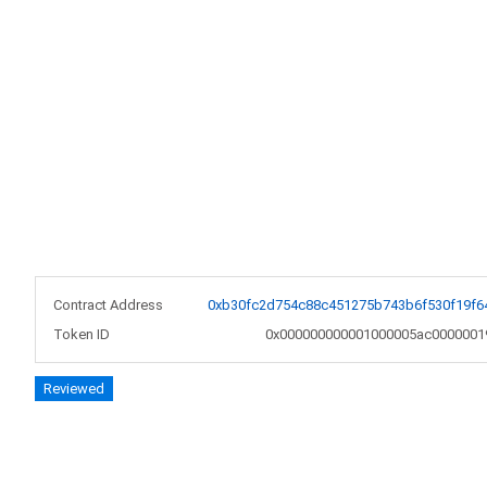
Contract Address
0xb30fc2d754c88c451275b743b6f530f19f6
Token ID
0x000000000001000005ac0000001
Reviewed