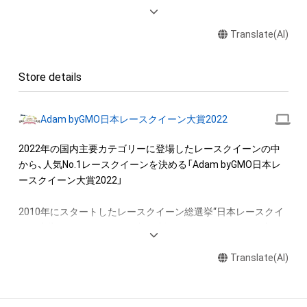
・本アイテムに関する創作物(画像および映像、音楽、商標または
ロゴ等を含みますがこれらに限られません。)にかかる知的財産
Translate(AI)
権(著作権、特許権、実用新案権、商標権、意匠権その他の知的財
産権(それらの権利を取得し、又はそれらの権利につき登録等を
出願する権利を含みます。)を意味します。)は、本アイテムの著
Store details
作権を有する方、著作隣接権の権利者またはその管理委託を受
けている者によって保護されています。そのため、本アイテム
を保有していたとしても、本アイテムに関する創作物にかかる
Adam byGMO日本レースクイーン大賞2022
知的財産権を有することを意味しません。

・本アイテムの著作権を有する方、著作隣接権の権利者またはそ
2022年の国内主要カテゴリーに登場したレースクイーンの中
の管理委託を受けている者からの事前の同意なしに、上記の「本
から、人気No.1レースクイーンを決める「Adam byGMO日本レ
アイテムの保有者が有する権利」の範囲を超えた行為、知的財産
ースクイーン大賞2022」

権を侵害するおそれのある行為(改変、公開、配布、逆コンパイ
ル、リバースエンジニアリングを含みますが、これに限定されま
2010年にスタートしたレースクイーン総選挙“日本レースクイ
せん。)を行うことはできません。

ーン大賞”。2022年もコロナ禍で制限はあるものの、6月に新人
・本アイテムに関する創作物の利用については、公序良俗や法令
部門を、9月にコスチューム部門を行いました。

に反する利用またはその恐れのある利用など、作成者が不適切
Translate(AI)
であると判断した場合、利用をお断りさせていただきます。
　そして、11月から約2カ月に渡って2022年の人気No.1レース
クイーンを決める日本レースクイーン大賞を「Adam byGMO」
を冠に迎え実施いたします。
