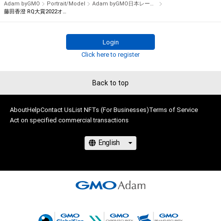
Adam byGMO
Portrait/Model
Adam byGMO日本レースクイーン大賞2022
藤田香澄 RQ大賞2022オリジナルNFTトレカ
　2021年は、Pacific Fairiesを務める川瀬もえさんがグランプ
リを獲得し、レースクイーン大賞初となる新人部門とレースク
Login
イーン大賞の同一年グランプリ獲得を果たしました。2022年は
Click here to register
ノミネート50名の中からどのレースクイーンが栄冠を掴むので
しょうか？

Back to top
　2022年も国内主要カテゴリーに登場したレースクイーンの
中から、ギャルズ・パラダイス公式サイトで実施したプレ投票で
About
Help
Contact Us
List NFTs (For Businesses)
Terms of Service
50ユニットをノミネートしました。

Act on specified commercial transactions
　11月5，6日にモビリティリゾートもてぎで開催されるスー
パーGT第8戦で先行特別投票を実施。そして、11月16日よりフ
ァーストステージのWEB投票がスタート。12月5日まで投票を
行い、上位20名がファイナルステージに進出します。

　ファイナルステージは12月15日から1月5日まで投票を実
施。大賞受賞者とグランプリの発表は、1月14日に東京オートサ
ロン2023のメインステージで開催するAdam byGMO日本レー