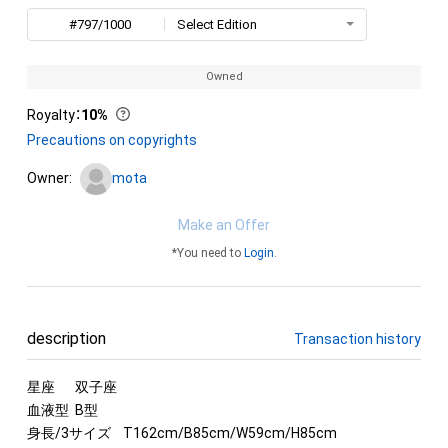
#797/1000
Select Edition
Owned
Royalty
：
10%
Precautions on copyrights
Owner:
mota
Make an Offer
*You need to
Login
.
description
Transaction history
星座	双子座

血液型	B型

身長/3サイズ	T162cm/B85cm/W59cm/H85cm
