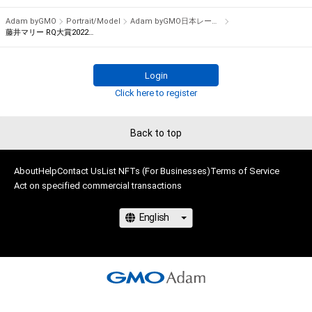
を冠に迎え実施いたします。

Adam byGMO
Portrait/Model
Adam byGMO日本レースクイーン大賞2022
藤井マリー RQ大賞2022オリジナルNFTトレカ
　2021年は、Pacific Fairiesを務める川瀬もえさんがグランプ
リを獲得し、レースクイーン大賞初となる新人部門とレースク
Login
イーン大賞の同一年グランプリ獲得を果たしました。2022年は
Click here to register
ノミネート50名の中からどのレースクイーンが栄冠を掴むので
しょうか？

Back to top
　2022年も国内主要カテゴリーに登場したレースクイーンの
中から、ギャルズ・パラダイス公式サイトで実施したプレ投票で
About
Help
Contact Us
List NFTs (For Businesses)
Terms of Service
50ユニットをノミネートしました。

Act on specified commercial transactions
　11月5，6日にモビリティリゾートもてぎで開催されるスー
パーGT第8戦で先行特別投票を実施。そして、11月16日よりフ
ァーストステージのWEB投票がスタート。12月5日まで投票を
行い、上位20名がファイナルステージに進出します。

　ファイナルステージは12月15日から1月5日まで投票を実
施。大賞受賞者とグランプリの発表は、1月14日に東京オートサ