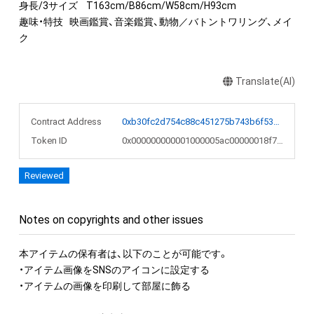
身長/3サイズ	T163cm/B86cm/W58cm/H93cm

趣味・特技	映画鑑賞、音楽鑑賞、動物／バトントワリング、メイ
ク
Translate(AI)
Contract Address
0xb30fc2d754c88c451275b743b6f530f19f643683
Token ID
0x000000000001000005ac00000018f762
Reviewed
Notes on copyrights and other issues
本アイテムの保有者は、以下のことが可能です。

・アイテム画像をSNSのアイコンに設定する

・アイテムの画像を印刷して部屋に飾る
