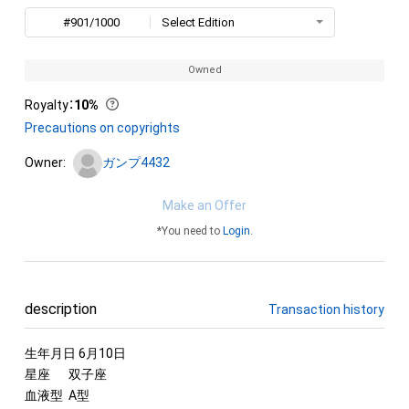
#901/1000
Select Edition
Owned
Royalty
：
10%
Precautions on copyrights
Owner:
ガンプ4432
Make an Offer
*You need to
Login
.
description
Transaction history
生年月日 6月10日

星座	双子座

血液型	A型
