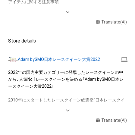
アイテムに関する注意事項

・本アイテムに関する創作物(画像および映像、音楽、商標または
ロゴ等を含みますがこれらに限られません。)にかかる知的財産
Translate(AI)
権(著作権、特許権、実用新案権、商標権、意匠権その他の知的財
産権(それらの権利を取得し、又はそれらの権利につき登録等を
出願する権利を含みます。)を意味します。)は、本アイテムの著
Store details
作権を有する方、著作隣接権の権利者またはその管理委託を受
けている者によって保護されています。そのため、本アイテム
を保有していたとしても、本アイテムに関する創作物にかかる
Adam byGMO日本レースクイーン大賞2022
知的財産権を有することを意味しません。

・本アイテムの著作権を有する方、著作隣接権の権利者またはそ
2022年の国内主要カテゴリーに登場したレースクイーンの中
の管理委託を受けている者からの事前の同意なしに、上記の「本
から、人気No.1レースクイーンを決める「Adam byGMO日本レ
アイテムの保有者が有する権利」の範囲を超えた行為、知的財産
ースクイーン大賞2022」

権を侵害するおそれのある行為(改変、公開、配布、逆コンパイ
ル、リバースエンジニアリングを含みますが、これに限定されま
2010年にスタートしたレースクイーン総選挙“日本レースクイ
せん。)を行うことはできません。

ーン大賞”。2022年もコロナ禍で制限はあるものの、6月に新人
・本アイテムに関する創作物の利用については、公序良俗や法令
部門を、9月にコスチューム部門を行いました。

に反する利用またはその恐れのある利用など、作成者が不適切
Translate(AI)
であると判断した場合、利用をお断りさせていただきます。
　そして、11月から約2カ月に渡って2022年の人気No.1レース
クイーンを決める日本レースクイーン大賞を「Adam byGMO」