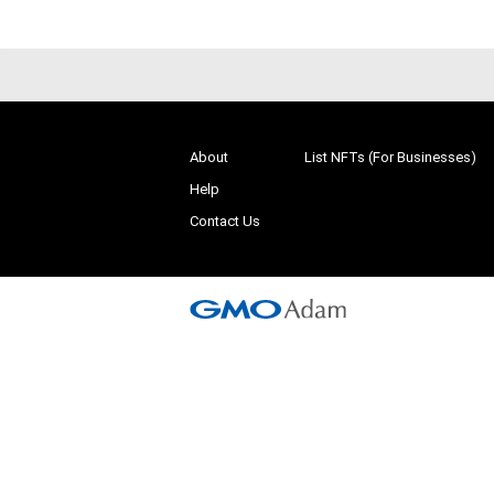
About
List NFTs (For Businesses)
Help
Contact Us