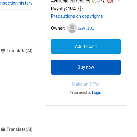
Available currencies:
JPY
ETH
nsaction history
Royalty
：
10%
Precautions on copyrights
Owner:
るみぽん
Add to cart
Translate(AI)
Buy now
Make an Offer
*You need to
Login
.
Translate(AI)