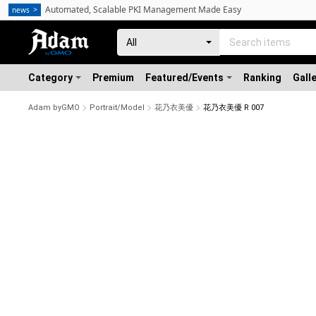
Automated, Scalable PKI Management Made Easy
news
Category
Premium
Featured/Events
Ranking
Gall
Adam byGMO
Portrait/Model
花乃衣美優
花乃衣美優 R 007