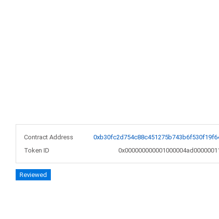
Contract Address
0xb30fc2d754c88c451275b743b6f530f19f6
Token ID
0x000000000001000004ad0000001
Reviewed