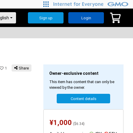
Sign up
Login
1
Share
Owner-exclusive content
This item has content that can only be
viewed by the owner.
Content details
¥
1,000
(
$
6.34
)