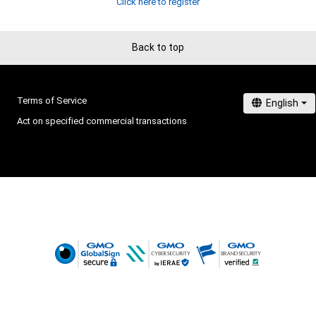
Click here to register
Back to top
Terms of Service
Act on specified commercial transactions