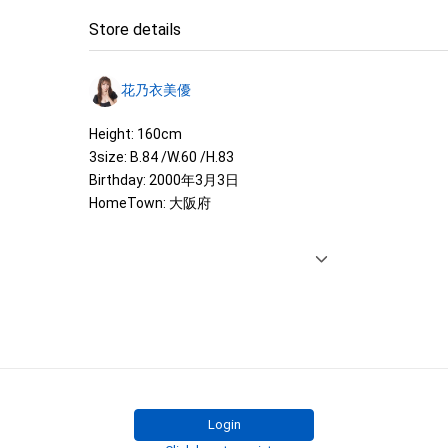
Store details
花乃衣美優
Height: 160cm

3size: B.84 /W.60 /H.83

Birthday: 2000年3月3日

HomeTown: 大阪府

<IMAGE GIRL>

2022 SUPER GT500 「ZENTsweeties」

2022 SUPER耐久「muta racing fairies」

2021 SUPER GT 300 max racing 「max girls」

2019 KAWASAKI KA2E ギャル

・西口プロレスリングガール「西口向上委員会」

・伊勢崎オートグリッドガール「G☆smil」

・東京オートサロン2023イメージガール「A-class」
Login