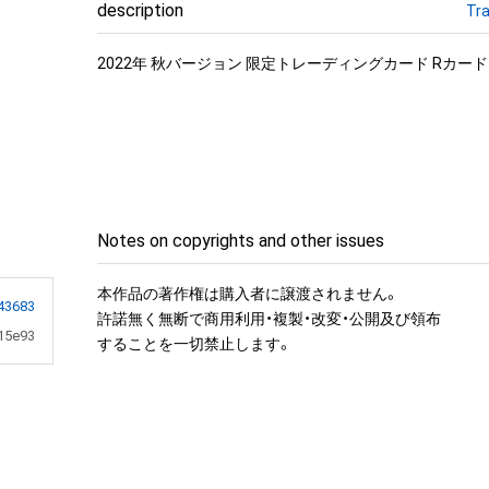
description
Tra
2022年 秋バージョン 限定トレーディングカード Rカード

Notes on copyrights and other issues
本作品の著作権は購入者に譲渡されません。 

43683
許諾無く無断で商用利用・複製・改変・公開及び領布

15e93
することを一切禁止します。
