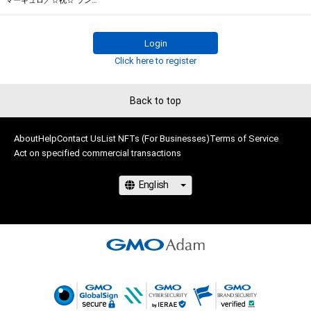
マーキュロ／☆祝☆ ランキング３位 メンバー全員のサイン入り記念写真
・本アイテムに関する創作物の利用については、公序良俗や法令
である

に反する利用またはその恐れのある利用など、作成者が不適切
株式会社MediBangを介して出品手続きをしており、

Login
であると判断した場合、利用をお断りさせていただきます。
TBSテレビおよび番組は、NFTの出品に関わる手続き・権利には
Click here to register
関与しておりません。
Back to top
About
Help
Contact Us
List NFTs (For Businesses)
Terms of Service
Act on specified commercial transactions