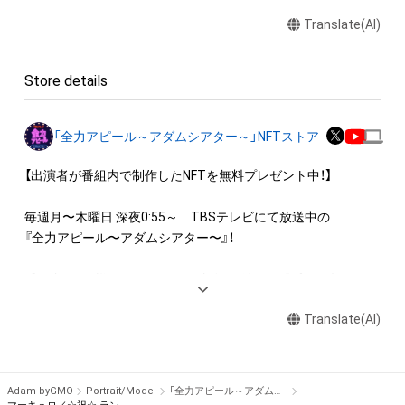
・本アイテムを印刷し公衆に向けて展示、販売、譲渡、貸与する
Translate(AI)
行為

・本アイテムを加工・複製する行為

Store details
◆本アイテムに関する注意事項

・本アイテムに関する創作物(画像および映像、音楽、商標または
ロゴ等を含みますがこれらに限られません。)にかかる知的財産
「全力アピール～アダムシアター～」NFTストア
権(著作権、特許権、実用新案権、商標権、意匠権その他の知的財
産権(それらの権利を取得し、又はそれらの権利につき登録等を
【出演者が番組内で制作したNFTを無料プレゼント中！】

出願する権利を含みます。)を意味します。)は、本アイテムの著
作権を有する方、著作隣接権の権利者またはその管理委託を受
毎週月〜木曜日 深夜0:55～　TBSテレビにて放送中の

けている者によって保護されています。そのため、本アイテム
『全力アピール〜アダムシアター〜』！

を保有していたとしても、本アイテムに関する創作物にかかる
知的財産権を有することを意味しません。

番組内では、様々なジャンルで才能を発揮する“プロの卵”たち
・本アイテムの著作権を有する方、著作隣接権の権利者またはそ
が、

の管理委託を受けている者からの事前の同意なしに、上記の「本
Translate(AI)
パフォーマンスや特技を、魂を込めて全力アピール！

アイテムの保有者が有する権利」の範囲を超えた行為、知的財産
そのパフォーマンスや特技をNFT化して視聴者の皆さんに無料
権を侵害するおそれのある行為(改変、公開、配布、逆コンパイ
でプレゼント！

ル、リバースエンジニアリングを含みますが、これに限定されま
Adam byGMO
Portrait/Model
「全力アピール～アダムシアター～」NFTストア
せん。)を行うことはできません。

※本ストア内で出品されるNFTは、Adam byGMOの認定代理店