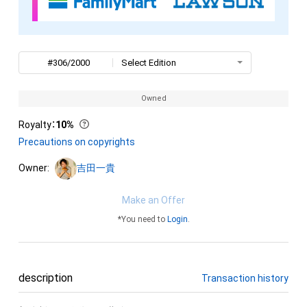
#306/2000
Select Edition
Owned
Royalty
：
10%
Precautions on copyrights
Owner:
吉田一貴
Make an Offer
*You need to
Login
.
description
Transaction history