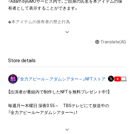
・Adam byGMOサービス内で、ご自身の氏名を本アイテムの保
有者として表示することができます。

◆本アイテムの保有者の禁止行為

・本アイテムを商用利用する行為

・本アイテムを印刷し公衆に向けて展示、販売、譲渡、貸与する
Translate(AI)
行為

・本アイテムを加工・複製する行為

Store details
◆本アイテムに関する注意事項

・本アイテムに関する創作物(画像および映像、音楽、商標または
ロゴ等を含みますがこれらに限られません。)にかかる知的財産
「全力アピール～アダムシアター～」NFTストア
権(著作権、特許権、実用新案権、商標権、意匠権その他の知的財
産権(それらの権利を取得し、又はそれらの権利につき登録等を
【出演者が番組内で制作したNFTを無料プレゼント中！】

出願する権利を含みます。)を意味します。)は、本アイテムの著
作権を有する方、著作隣接権の権利者またはその管理委託を受
毎週月〜木曜日 深夜0:55～　TBSテレビにて放送中の

けている者によって保護されています。そのため、本アイテム
『全力アピール〜アダムシアター〜』！

を保有していたとしても、本アイテムに関する創作物にかかる
知的財産権を有することを意味しません。

番組内では、様々なジャンルで才能を発揮する“プロの卵”たち
・本アイテムの著作権を有する方、著作隣接権の権利者またはそ
が、
