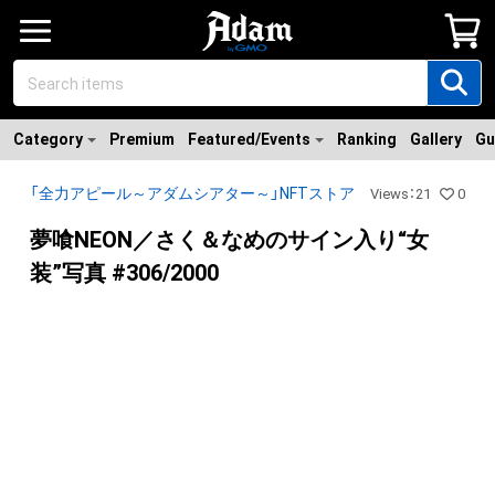
Category
Premium
Featured/Events
Ranking
Gallery
Gu
「全力アピール～アダムシアター～」NFTストア
Views
：
21
0
夢喰NEON／さく＆なめのサイン入り“女
装”写真 #306/2000