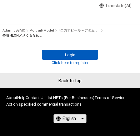
の管理委託を受けている者からの事前の同意なしに、上記の「本
Translate(AI)
パフォーマンスや特技を、魂を込めて全力アピール！

アイテムの保有者が有する権利」の範囲を超えた行為、知的財産
そのパフォーマンスや特技をNFT化して視聴者の皆さんに無料
権を侵害するおそれのある行為(改変、公開、配布、逆コンパイ
でプレゼント！

ル、リバースエンジニアリングを含みますが、これに限定されま
Adam byGMO
Portrait/Model
「全力アピール～アダムシアター～」NFTストア
せん。)を行うことはできません。

※本ストア内で出品されるNFTは、Adam byGMOの認定代理店
夢喰NEON／さく＆なめのサイン入り“女装”写真
・本アイテムに関する創作物の利用については、公序良俗や法令
である

に反する利用またはその恐れのある利用など、作成者が不適切
株式会社MediBangを介して出品手続きをしており、

Login
であると判断した場合、利用をお断りさせていただきます。
TBSテレビおよび番組は、NFTの出品に関わる手続き・権利には
Click here to register
関与しておりません。
Back to top
About
Help
Contact Us
List NFTs (For Businesses)
Terms of Service
Act on specified commercial transactions