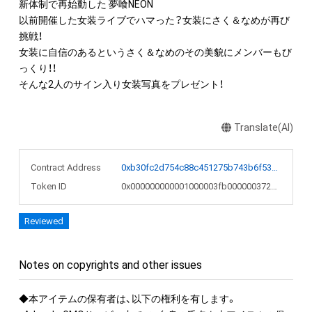
新体制で再始動した 夢喰NEON

以前開催した女装ライブでハマった？女装にさく＆なめが再び
挑戦！

女装に自信のあるというさく＆なめのその美貌にメンバーもび
っくり！！

そんな2人のサイン入り女装写真をプレゼント！
Translate(AI)
Contract Address
0xb30fc2d754c88c451275b743b6f530f19f643683
Token ID
0x000000000001000003fb0000003722d3
Reviewed
Notes on copyrights and other issues
◆本アイテムの保有者は、以下の権利を有します。
