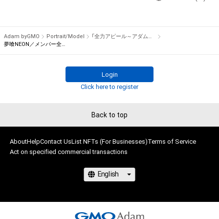
アイテムの保有者が有する権利」の範囲を超えた行為、知的財産
そのパフォーマンスや特技をNFT化して視聴者の皆さんに無料
権を侵害するおそれのある行為(改変、公開、配布、逆コンパイ
でプレゼント！

ル、リバースエンジニアリングを含みますが、これに限定されま
Adam byGMO
Portrait/Model
「全力アピール～アダムシアター～」NFTストア
せん。)を行うことはできません。

※本ストア内で出品されるNFTは、Adam byGMOの認定代理店
夢喰NEON／メンバー全員のサイン入り写真②
・本アイテムに関する創作物の利用については、公序良俗や法令
である

に反する利用またはその恐れのある利用など、作成者が不適切
株式会社MediBangを介して出品手続きをしており、

Login
であると判断した場合、利用をお断りさせていただきます。
TBSテレビおよび番組は、NFTの出品に関わる手続き・権利には
Click here to register
関与しておりません。
Back to top
About
Help
Contact Us
List NFTs (For Businesses)
Terms of Service
Act on specified commercial transactions