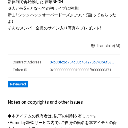
新体制で再始動した 夢喰NEON

６人から5人となっての初ライブに密着！

新曲「シックハックオーバードーズ」について語ってもらった
よ！

そんなメンバー全員のサイン入り写真をプレゼント！
Translate(AI)
Contract Address
0xb30fc2d754c88c451275b743b6f530f19f643683
Token ID
0x000000000001000003fb000000371aea
Reviewed
Notes on copyrights and other issues
◆本アイテムの保有者は、以下の権利を有します。

・Adam byGMOサービス内で、ご自身の氏名を本アイテムの保