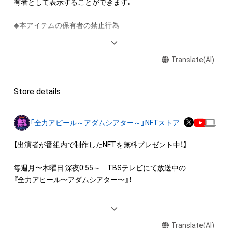
有者として表示することができます。

◆本アイテムの保有者の禁止行為

・本アイテムを商用利用する行為

・本アイテムを印刷し公衆に向けて展示、販売、譲渡、貸与する
Translate(AI)
行為

・本アイテムを加工・複製する行為

Store details
◆本アイテムに関する注意事項

・本アイテムに関する創作物(画像および映像、音楽、商標または
ロゴ等を含みますがこれらに限られません。)にかかる知的財産
「全力アピール～アダムシアター～」NFTストア
権(著作権、特許権、実用新案権、商標権、意匠権その他の知的財
産権(それらの権利を取得し、又はそれらの権利につき登録等を
【出演者が番組内で制作したNFTを無料プレゼント中！】

出願する権利を含みます。)を意味します。)は、本アイテムの著
作権を有する方、著作隣接権の権利者またはその管理委託を受
毎週月〜木曜日 深夜0:55～　TBSテレビにて放送中の

けている者によって保護されています。そのため、本アイテム
『全力アピール〜アダムシアター〜』！

を保有していたとしても、本アイテムに関する創作物にかかる
知的財産権を有することを意味しません。

番組内では、様々なジャンルで才能を発揮する“プロの卵”たち
・本アイテムの著作権を有する方、著作隣接権の権利者またはそ
が、

の管理委託を受けている者からの事前の同意なしに、上記の「本
Translate(AI)
パフォーマンスや特技を、魂を込めて全力アピール！
