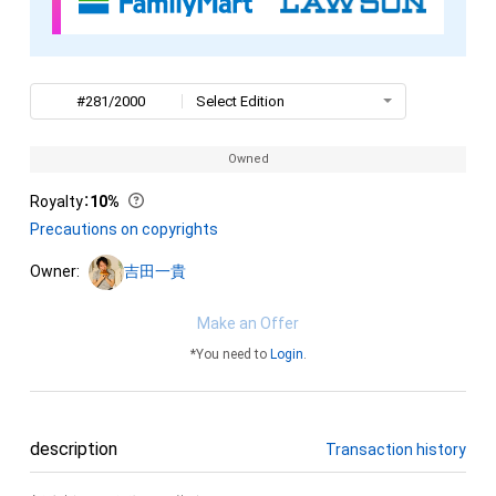
#281/2000
Select Edition
Owned
Royalty
：
10%
Precautions on copyrights
Owner:
吉田一貴
Make an Offer
*You need to
Login
.
description
Transaction history