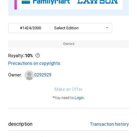
#1424/2000
Select Edition
Owned
Royalty
：
10%
Precautions on copyrights
Owner:
0292929
Make an Offer
*You need to
Login
.
description
Transaction history