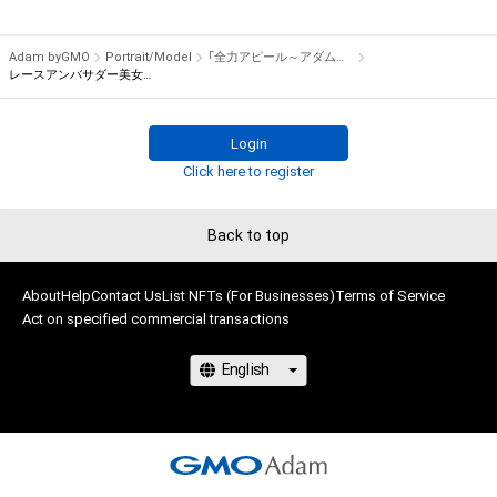
権を侵害するおそれのある行為(改変、公開、配布、逆コンパイ
でプレゼント！

ル、リバースエンジニアリングを含みますが、これに限定されま
Adam byGMO
Portrait/Model
「全力アピール～アダムシアター～」NFTストア
せん。)を行うことはできません。

※本ストア内で出品されるNFTは、Adam byGMOの認定代理店
レースアンバサダー美女を厳選紹介！/平野由佳
・本アイテムに関する創作物の利用については、公序良俗や法令
である

に反する利用またはその恐れのある利用など、作成者が不適切
株式会社MediBangを介して出品手続きをしており、

Login
であると判断した場合、利用をお断りさせていただきます。
TBSテレビおよび番組は、NFTの出品に関わる手続き・権利には
Click here to register
関与しておりません。
Back to top
About
Help
Contact Us
List NFTs (For Businesses)
Terms of Service
Act on specified commercial transactions