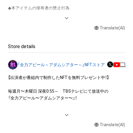
◆本アイテムの保有者の禁止行為

・本アイテムを商用利用する行為

・本アイテムを印刷し公衆に向けて展示、販売、譲渡、貸与する
Translate(AI)
行為

・本アイテムを加工・複製する行為

Store details
◆本アイテムに関する注意事項

・本アイテムに関する創作物(画像および映像、音楽、商標または
ロゴ等を含みますがこれらに限られません。)にかかる知的財産
「全力アピール～アダムシアター～」NFTストア
権(著作権、特許権、実用新案権、商標権、意匠権その他の知的財
産権(それらの権利を取得し、又はそれらの権利につき登録等を
【出演者が番組内で制作したNFTを無料プレゼント中！】

出願する権利を含みます。)を意味します。)は、本アイテムの著
作権を有する方、著作隣接権の権利者またはその管理委託を受
毎週月〜木曜日 深夜0:55～　TBSテレビにて放送中の

けている者によって保護されています。そのため、本アイテム
『全力アピール〜アダムシアター〜』！

を保有していたとしても、本アイテムに関する創作物にかかる
知的財産権を有することを意味しません。

番組内では、様々なジャンルで才能を発揮する“プロの卵”たち
・本アイテムの著作権を有する方、著作隣接権の権利者またはそ
が、

の管理委託を受けている者からの事前の同意なしに、上記の「本
Translate(AI)
パフォーマンスや特技を、魂を込めて全力アピール！

アイテムの保有者が有する権利」の範囲を超えた行為、知的財産
そのパフォーマンスや特技をNFT化して視聴者の皆さんに無料