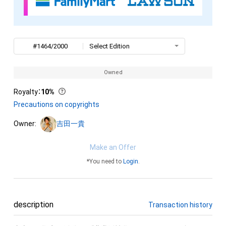
#1464/2000
Select Edition
Owned
Royalty
：
10%
Precautions on copyrights
Owner:
吉田一貴
Make an Offer
*You need to
Login
.
description
Transaction history