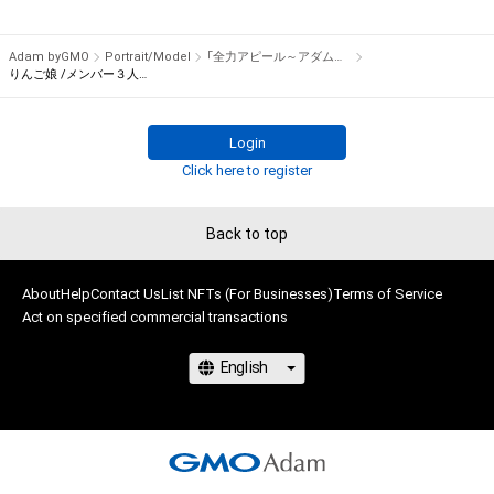
権を侵害するおそれのある行為(改変、公開、配布、逆コンパイ
でプレゼント！

ル、リバースエンジニアリングを含みますが、これに限定されま
Adam byGMO
Portrait/Model
「全力アピール～アダムシアター～」NFTストア
せん。)を行うことはできません。

※本ストア内で出品されるNFTは、Adam byGMOの認定代理店
りんご娘 /メンバー３人のサイン入り写真①
・本アイテムに関する創作物の利用については、公序良俗や法令
である

に反する利用またはその恐れのある利用など、作成者が不適切
株式会社MediBangを介して出品手続きをしており、

Login
であると判断した場合、利用をお断りさせていただきます。
TBSテレビおよび番組は、NFTの出品に関わる手続き・権利には
Click here to register
関与しておりません。
Back to top
About
Help
Contact Us
List NFTs (For Businesses)
Terms of Service
Act on specified commercial transactions