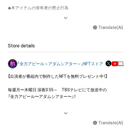
◆本アイテムの保有者の禁止行為

・本アイテムを商用利用する行為

・本アイテムを印刷し公衆に向けて展示、販売、譲渡、貸与する
Translate(AI)
行為

・本アイテムを加工・複製する行為

Store details
◆本アイテムに関する注意事項

・本アイテムに関する創作物(画像および映像、音楽、商標または
ロゴ等を含みますがこれらに限られません。)にかかる知的財産
「全力アピール～アダムシアター～」NFTストア
権(著作権、特許権、実用新案権、商標権、意匠権その他の知的財
産権(それらの権利を取得し、又はそれらの権利につき登録等を
【出演者が番組内で制作したNFTを無料プレゼント中！】

出願する権利を含みます。)を意味します。)は、本アイテムの著
作権を有する方、著作隣接権の権利者またはその管理委託を受
毎週月〜木曜日 深夜0:55～　TBSテレビにて放送中の

けている者によって保護されています。そのため、本アイテム
『全力アピール〜アダムシアター〜』！

を保有していたとしても、本アイテムに関する創作物にかかる
知的財産権を有することを意味しません。

番組内では、様々なジャンルで才能を発揮する“プロの卵”たち
・本アイテムの著作権を有する方、著作隣接権の権利者またはそ
が、

の管理委託を受けている者からの事前の同意なしに、上記の「本
Translate(AI)
パフォーマンスや特技を、魂を込めて全力アピール！

アイテムの保有者が有する権利」の範囲を超えた行為、知的財産
そのパフォーマンスや特技をNFT化して視聴者の皆さんに無料