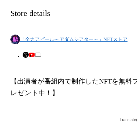
Store details
◆本アイテムの保有者の禁止行為

・本アイテムを商用利用する行為

「全力アピール～アダムシアター～」NFTストア
・本アイテムを印刷し公衆に向けて展示
販売、譲渡、貸与する行為

・本アイテムを加工・複製する行為

【出演者が番組内で制作したNFTを無料
◆本アイテムに関する注意事項

レゼント中！】

・本アイテムに関する創作物(画像および
映像、音楽、商標またはロゴ等を含みま
毎週月〜木曜日 深夜0:55～　TBSテレビ
Translate
がこれらに限られません。)にかかる知
て放送中の

財産権(著作権、特許権、実用新案権、商