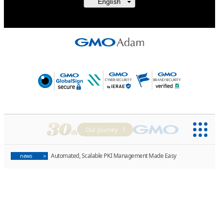
接権の権利者またはその管理委託を受け
ており、

いる者からの事前の同意なしに、上記の
TBSテレビおよび番組は、NFTの出品に
「本アイテムの保有者が有する権利」の
わる手続き・権利には関与しておりませ
囲を超えた行為、知的財産権を侵害する
ん。
それのある行為(改変、公開、配布、逆コ
パイル、リバースエンジニアリングを含
みますが、これに限定されません。)を
うことはできません。

Our Journey
・本アイテムに関する創作物の利用につ
Automated, Scalable PKI Management Made Easy
news
ては、公序良俗や法令に反する利用また
その恐れのある利用など、作成者が不適
であると判断した場合、利用をお断りさ