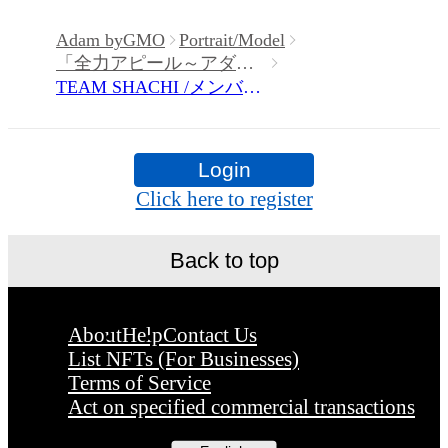
『全力アピール〜アダムシアター〜』！

権、意匠権その他の知的財産権(それらの
Adam byGMO
Portrait/Model
「全力アピール～アダムシアター～」NFTストア
利を取得し、又はそれらの権利につき登
番組内では、様々なジャンルで才能を発
TEAM SHACHI /メンバー3人のサイン入り写真②
等を出願する権利を含みます。)を意味し
する“プロの卵”たちが、

ます。)は、本アイテムの著作権を有する
パフォーマンスや特技を、魂を込めて全
Login
方、著作隣接権の権利者またはその管理
アピール！

Click here to register
託を受けている者によって保護されてい
そのパフォーマンスや特技をNFT化して
す。そのため、本アイテムを保有してい
Back to top
聴者の皆さんに無料でプレゼント！

としても、本アイテムに関する創作物に
かる知的財産権を有することを意味しま
About
Help
Contact Us
※本ストア内で出品されるNFTは、Adam 
List NFTs (For Businesses)
ん。

Terms of Service
byGMOの認定代理店である

Act on specified commercial transactions
・本アイテムの著作権を有する方、著作
株式会社MediBangを介して出品手続きを