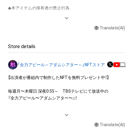
◆本アイテムの保有者の禁止行為

・本アイテムを商用利用する行為

・本アイテムを印刷し公衆に向けて展示、販売、譲渡、貸与する
Translate(AI)
行為

・本アイテムを加工・複製する行為

Store details
◆本アイテムに関する注意事項

・本アイテムに関する創作物(画像および映像、音楽、商標または
ロゴ等を含みますがこれらに限られません。)にかかる知的財産
「全力アピール～アダムシアター～」NFTストア
権(著作権、特許権、実用新案権、商標権、意匠権その他の知的財
産権(それらの権利を取得し、又はそれらの権利につき登録等を
【出演者が番組内で制作したNFTを無料プレゼント中！】

出願する権利を含みます。)を意味します。)は、本アイテムの著
作権を有する方、著作隣接権の権利者またはその管理委託を受
毎週月〜木曜日 深夜0:55～　TBSテレビにて放送中の

けている者によって保護されています。そのため、本アイテム
『全力アピール〜アダムシアター〜』！

を保有していたとしても、本アイテムに関する創作物にかかる
知的財産権を有することを意味しません。

番組内では、様々なジャンルで才能を発揮する“プロの卵”たち
・本アイテムの著作権を有する方、著作隣接権の権利者またはそ
が、

の管理委託を受けている者からの事前の同意なしに、上記の「本
Translate(AI)
パフォーマンスや特技を、魂を込めて全力アピール！

アイテムの保有者が有する権利」の範囲を超えた行為、知的財産
そのパフォーマンスや特技をNFT化して視聴者の皆さんに無料