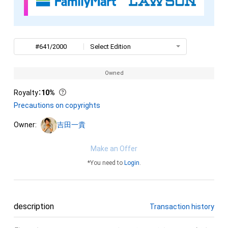
#641/2000
Select Edition
Owned
Royalty
：
10%
Precautions on copyrights
Owner:
吉田一貴
Make an Offer
*You need to
Login
.
description
Transaction history