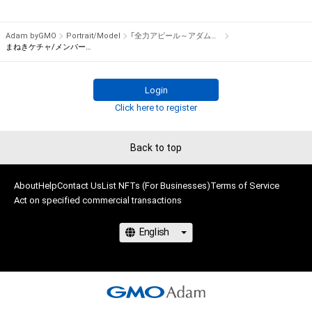
権を侵害するおそれのある行為(改変、公開、配布、逆コンパイ
でプレゼント！

ル、リバースエンジニアリングを含みますが、これに限定されま
Adam byGMO
Portrait/Model
「全力アピール～アダムシアター～」NFTストア
せん。)を行うことはできません。

※本ストア内で出品されるNFTは、Adam byGMOの認定代理店
まねきケチャ/メンバー全員のサイン入り写真①
・本アイテムに関する創作物の利用については、公序良俗や法令
である

に反する利用またはその恐れのある利用など、作成者が不適切
株式会社MediBangを介して出品手続きをしており、

Login
であると判断した場合、利用をお断りさせていただきます。
TBSテレビおよび番組は、NFTの出品に関わる手続き・権利には
Click here to register
関与しておりません。
Back to top
About
Help
Contact Us
List NFTs (For Businesses)
Terms of Service
Act on specified commercial transactions