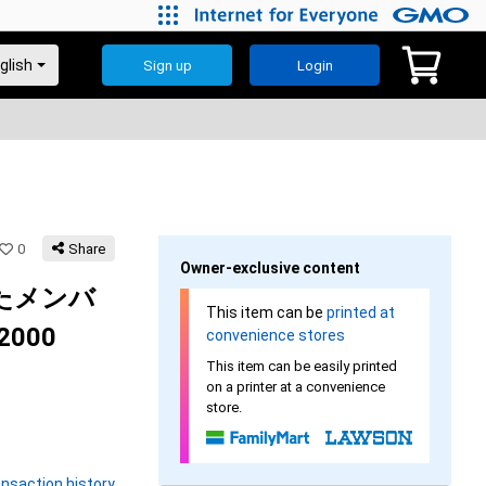
Sign up
Login
0
Share
Owner-exclusive content
したメンバ
This item can be
printed at
000
convenience stores
This item can be easily printed
on a printer at a convenience
store.
nsaction history