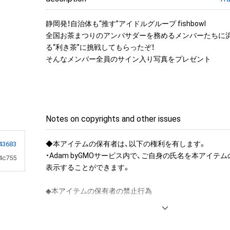
静岡発！自治体も“推す”アイドルグループ fishbowl

全国お茶まつりのアンバサダーを務めるメンバーたちに
る“利き茶”に挑戦してもらったぞ！

そんなメンバー全員のサイン入り写真をプレゼント
Notes on copyrights and other issues
◆本アイテムの保有者は、以下の権利を有します。

43683
・Adam byGMOサービス内で、ご自身の氏名を本アイテ
4c755
表示することができます。

◆本アイテムの保有者の禁止行為

・本アイテムを商用利用する行為

・本アイテムを印刷し公衆に向けて展示、販売、譲渡、貸与す
・本アイテムを加工・複製する行為
