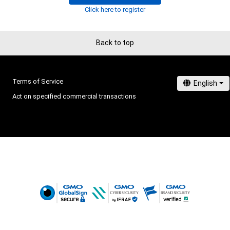
りません。
Click here to register
Back to top
Terms of Service
Act on specified commercial transactions