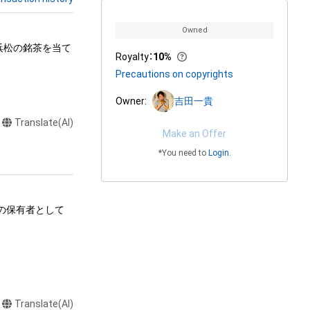
Owned
浜松の銘茶を当て
Royalty
：
10%
Precautions on copyrights
Owner:
吉田一貴
Translate(AI)
Make an Offer
*You need to
Login
.
ムの保有者として
る行為

Translate(AI)