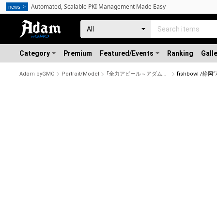
Automated, Scalable PKI Management Made Easy
news
Category
Premium
Featured/Events
Ranking
Gall
Adam byGMO
Portrait/Model
「全力アピール～アダムシアター～」NFTストア