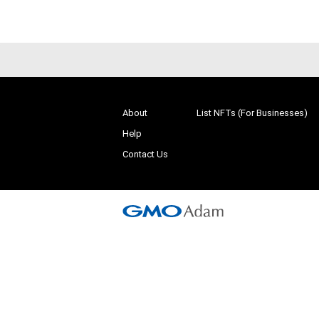
About
List NFTs (For Businesses)
Help
Contact Us