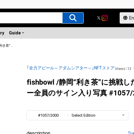
ery
Guide
fishbowl /静岡“利き茶”に挑戦したメンバー全員のサイン入り写真
「全力アピール～アダムシアター～」NFTストア
Views
：
13
fishbowl /静岡“利き茶”に挑戦
ー全員のサイン入り写真 #1057/2
#1057/2000
Select Edition
description
Tra