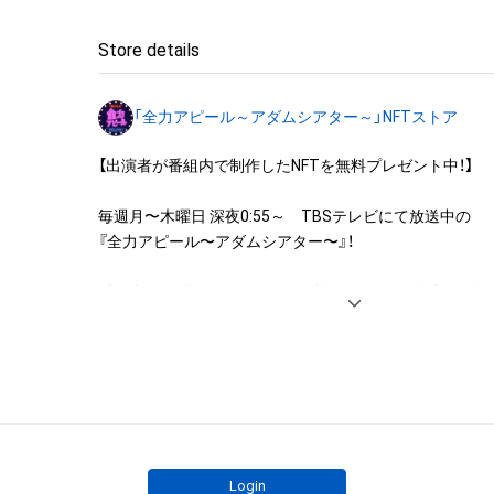
◆本アイテムに関する注意事項

Store details
・本アイテムに関する創作物(画像および映像、音楽、商標
みますがこれらに限られません。)にかかる知的財産権(著
「全力アピール～アダムシアター～」NFTストア
用新案権、商標権、意匠権その他の知的財産権(それらの権
それらの権利につき登録等を出願する権利を含みます。)を
【出演者が番組内で制作したNFTを無料プレゼント中！】

は、本アイテムの著作権を有する方、著作隣接権の権利者
託を受けている者によって保護されています。そのため、
毎週月〜木曜日 深夜0:55～　TBSテレビにて放送中の

有していたとしても、本アイテムに関する創作物にかか
『全力アピール〜アダムシアター〜』！

することを意味しません。

・本アイテムの著作権を有する方、著作隣接権の権利者ま
番組内では、様々なジャンルで才能を発揮する“プロの卵”た
を受けている者からの事前の同意なしに、上記の「本アイ
パフォーマンスや特技を、魂を込めて全力アピール！

する権利」の範囲を超えた行為、知的財産権を侵害するお
そのパフォーマンスや特技をNFT化して視聴者の皆さん
(改変、公開、配布、逆コンパイル、リバースエンジニアリ
ト！

これに限定されません。)を行うことはできません。

・本アイテムに関する創作物の利用については、公序良俗
※本ストア内で出品されるNFTは、Adam byGMOの認定代
用またはその恐れのある利用など、作成者が不適切である
株式会社MediBangを介して出品手続きをしており、

利用をお断りさせていただきます。
TBSテレビおよび番組は、NFTの出品に関わる手続き・権
Login