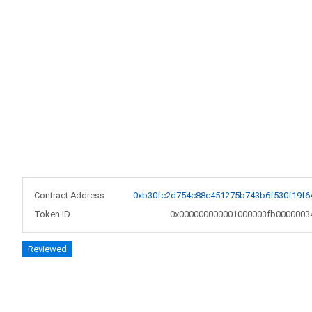
Contract Address
0xb30fc2d754c88c451275b743b6f530f19f6
Token ID
0x000000000001000003fb0000003
Reviewed