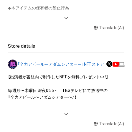
◆本アイテムの保有者の禁止行為

・本アイテムを商用利用する行為

・本アイテムを印刷し公衆に向けて展示、販売、譲渡、貸与する
Translate(AI)
行為

・本アイテムを加工・複製する行為

Store details
◆本アイテムに関する注意事項

・本アイテムに関する創作物(画像および映像、音楽、商標または
ロゴ等を含みますがこれらに限られません。)にかかる知的財産
「全力アピール～アダムシアター～」NFTストア
権(著作権、特許権、実用新案権、商標権、意匠権その他の知的財
産権(それらの権利を取得し、又はそれらの権利につき登録等を
【出演者が番組内で制作したNFTを無料プレゼント中！】

出願する権利を含みます。)を意味します。)は、本アイテムの著
作権を有する方、著作隣接権の権利者またはその管理委託を受
毎週月〜木曜日 深夜0:55～　TBSテレビにて放送中の

けている者によって保護されています。そのため、本アイテム
『全力アピール〜アダムシアター〜』！

を保有していたとしても、本アイテムに関する創作物にかかる
知的財産権を有することを意味しません。

番組内では、様々なジャンルで才能を発揮する“プロの卵”たち
・本アイテムの著作権を有する方、著作隣接権の権利者またはそ
が、

の管理委託を受けている者からの事前の同意なしに、上記の「本
Translate(AI)
パフォーマンスや特技を、魂を込めて全力アピール！

アイテムの保有者が有する権利」の範囲を超えた行為、知的財産
そのパフォーマンスや特技をNFT化して視聴者の皆さんに無料