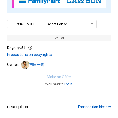
#1631/2000
Select Edition
Owned
Royalty
：
5%
Precautions on copyrights
Owner:
吉田一貴
Make an Offer
*You need to
Login
.
description
Transaction history