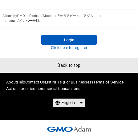
権を侵害するおそれのある行為(改変、公開、配布、逆コンパイ
でプレゼント！

ル、リバースエンジニアリングを含みますが、これに限定されま
Adam byGMO
Portrait/Model
「全力アピール～アダムシアター～」NFTストア
せん。)を行うことはできません。

※本ストア内で出品されるNFTは、Adam byGMOの認定代理店
fishbowl /メンバー全員のサイン入り写真②
・本アイテムに関する創作物の利用については、公序良俗や法令
である

に反する利用またはその恐れのある利用など、作成者が不適切
株式会社MediBangを介して出品手続きをしており、

Login
であると判断した場合、利用をお断りさせていただきます。
TBSテレビおよび番組は、NFTの出品に関わる手続き・権利には
Click here to register
関与しておりません。
Back to top
About
Help
Contact Us
List NFTs (For Businesses)
Terms of Service
Act on specified commercial transactions