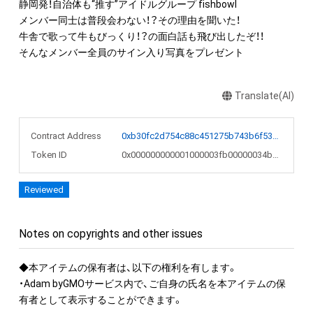
静岡発！自治体も“推す”アイドルグループ fishbowl

メンバー同士は普段会わない！？その理由を聞いた！

牛舎で歌って牛もびっくり！？の面白話も飛び出したぞ！！

Translate(AI)
Contract Address
0xb30fc2d754c88c451275b743b6f530f19f643683
Token ID
0x000000000001000003fb00000034b9f3
Reviewed
Notes on copyrights and other issues
◆本アイテムの保有者は、以下の権利を有します。

・Adam byGMOサービス内で、ご自身の氏名を本アイテムの保
有者として表示することができます。
