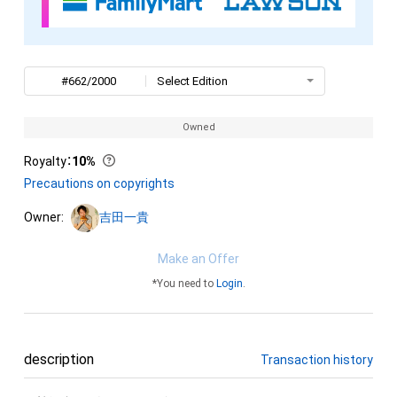
#662/2000
Select Edition
Owned
Royalty
：
10%
Precautions on copyrights
Owner:
吉田一貴
Make an Offer
*You need to
Login
.
description
Transaction history