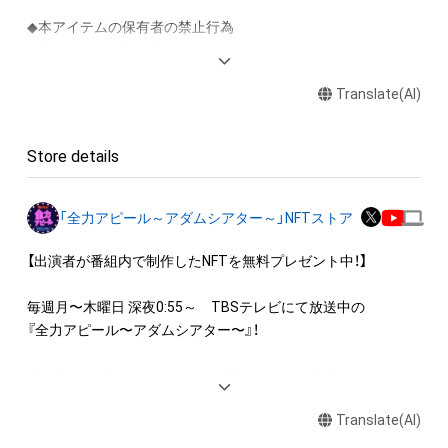
◆本アイテムの保有者の禁止行為

・本アイテムを商用利用する行為

・本アイテムを印刷し公衆に向けて展示、販売、譲渡、貸与する
Translate(AI)
行為

・本アイテムを加工・複製する行為

Store details
◆本アイテムに関する注意事項

・本アイテムに関する創作物(画像および映像、音楽、商標または
ロゴ等を含みますがこれらに限られません。)にかかる知的財産
「全力アピール～アダムシアター～」NFTストア
権(著作権、特許権、実用新案権、商標権、意匠権その他の知的財
産権(それらの権利を取得し、又はそれらの権利につき登録等を
【出演者が番組内で制作したNFTを無料プレゼント中！】

出願する権利を含みます。)を意味します。)は、本アイテムの著
作権を有する方、著作隣接権の権利者またはその管理委託を受
毎週月〜木曜日 深夜0:55～　TBSテレビにて放送中の

けている者によって保護されています。そのため、本アイテム
『全力アピール〜アダムシアター〜』！

を保有していたとしても、本アイテムに関する創作物にかかる
知的財産権を有することを意味しません。

番組内では、様々なジャンルで才能を発揮する“プロの卵”たち
・本アイテムの著作権を有する方、著作隣接権の権利者またはそ
が、

の管理委託を受けている者からの事前の同意なしに、上記の「本
Translate(AI)
パフォーマンスや特技を、魂を込めて全力アピール！

アイテムの保有者が有する権利」の範囲を超えた行為、知的財産
そのパフォーマンスや特技をNFT化して視聴者の皆さんに無料