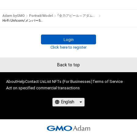
権を侵害するおそれのある行為(改変、公開、配布、逆コンパイ
でプレゼント！

ル、リバースエンジニアリングを含みますが、これに限定されま
Adam byGMO
Portrait/Model
「全力アピール～アダムシアター～」NFTストア
せん。)を行うことはできません。

※本ストア内で出品されるNFTは、Adam byGMOの認定代理店
Hi-Fi Un!corn/メンバー5人のサイン入り写真④
・本アイテムに関する創作物の利用については、公序良俗や法令
である

に反する利用またはその恐れのある利用など、作成者が不適切
株式会社MediBangを介して出品手続きをしており、

Login
であると判断した場合、利用をお断りさせていただきます。
TBSテレビおよび番組は、NFTの出品に関わる手続き・権利には
Click here to register
関与しておりません。
Back to top
About
Help
Contact Us
List NFTs (For Businesses)
Terms of Service
Act on specified commercial transactions