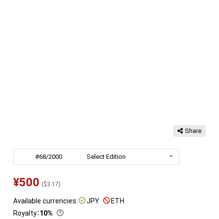
Share
#68/2000
Select Edition
¥
500
(
$
3.17
)
Available currencies:
JPY
ETH
Royalty
：
10%