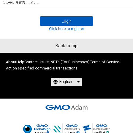
せん。)を行うことはできません。

※本ストア内で出品されるNFTは、Adam byGMOの認定代理店
シンデレラ宣言！ メンバー全員のカワイイ制服写真
・本アイテムに関する創作物の利用については、公序良俗や法令
である

に反する利用またはその恐れのある利用など、作成者が不適切
株式会社MediBangを介して出品手続きをしており、

Login
であると判断した場合、利用をお断りさせていただきます。
TBSテレビおよび番組は、NFTの出品に関わる手続き・権利には
Click here to register
関与しておりません。
Back to top
About
Help
Contact Us
List NFTs (For Businesses)
Terms of Service
Act on specified commercial transactions