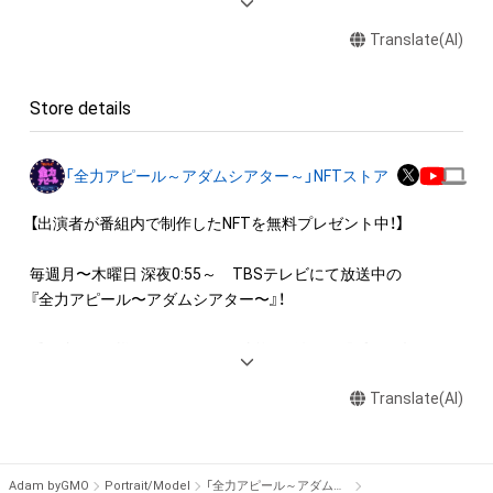
・本アイテムを印刷し公衆に向けて展示、販売、譲渡、貸与する
Translate(AI)
行為

・本アイテムを加工・複製する行為

Store details
◆本アイテムに関する注意事項

・本アイテムに関する創作物(画像および映像、音楽、商標または
ロゴ等を含みますがこれらに限られません。)にかかる知的財産
「全力アピール～アダムシアター～」NFTストア
権(著作権、特許権、実用新案権、商標権、意匠権その他の知的財
産権(それらの権利を取得し、又はそれらの権利につき登録等を
【出演者が番組内で制作したNFTを無料プレゼント中！】

出願する権利を含みます。)を意味します。)は、本アイテムの著
作権を有する方、著作隣接権の権利者またはその管理委託を受
毎週月〜木曜日 深夜0:55～　TBSテレビにて放送中の

けている者によって保護されています。そのため、本アイテム
『全力アピール〜アダムシアター〜』！

を保有していたとしても、本アイテムに関する創作物にかかる
知的財産権を有することを意味しません。

番組内では、様々なジャンルで才能を発揮する“プロの卵”たち
・本アイテムの著作権を有する方、著作隣接権の権利者またはそ
が、

の管理委託を受けている者からの事前の同意なしに、上記の「本
Translate(AI)
パフォーマンスや特技を、魂を込めて全力アピール！

アイテムの保有者が有する権利」の範囲を超えた行為、知的財産
そのパフォーマンスや特技をNFT化して視聴者の皆さんに無料
権を侵害するおそれのある行為(改変、公開、配布、逆コンパイ
でプレゼント！

ル、リバースエンジニアリングを含みますが、これに限定されま
Adam byGMO
Portrait/Model
「全力アピール～アダムシアター～」NFTストア