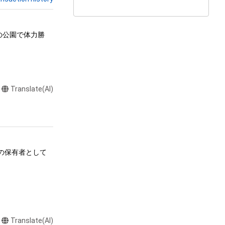
の公園で体力勝
Translate(AI)
ムの保有者として
る行為

Translate(AI)