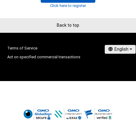
りません。
Click here to register
Back to top
Terms of Service
Act on specified commercial transactions