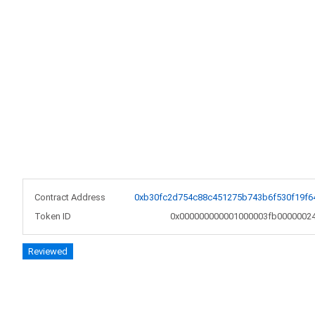
Contract Address
0xb30fc2d754c88c451275b743b6f530f19f6
Token ID
0x000000000001000003fb0000002
Reviewed