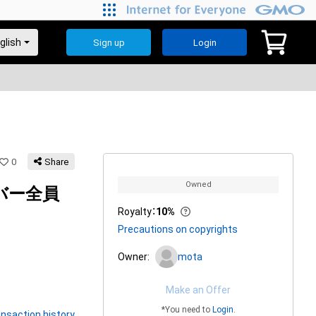
Sign up
Login
0
Share
Owned
バー全員
Royalty
：
10%
Precautions on copyrights
Owner:
mota
Make an Offer
*You need to
Login
.
nsaction history