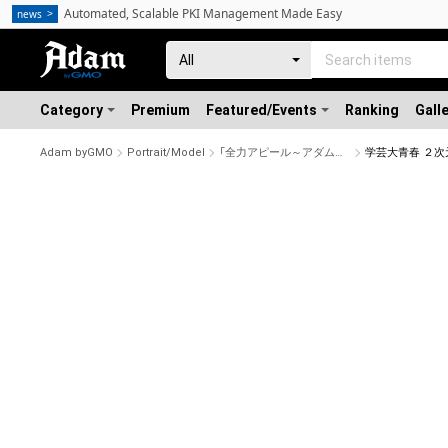
Automated, Scalable PKI Management Made Easy
news
Category
Premium
Featured/Events
Ranking
Gall
Adam byGMO
Portrait/Model
「全力アピール～アダムシアター～」NFTストア