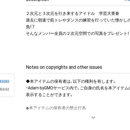
２次元と３次元を行き来するアイドル　学芸大青春

過去に朝連で筋トレやダンスの練習を行っていた懐かし
負！？

そんなメンバー全員の２次元空間での写真をプレゼント！
Notes on copyrights and other issues
◆本アイテムの保有者は、以下の権利を有します。

43683
・Adam byGMOサービス内で、ご自身の氏名を本アイテ
4bb62
表示することができます。

◆本アイテムの保有者の禁止行為

・本アイテムを商用利用する行為

・本アイテムを印刷し公衆に向けて展示、販売、譲渡、貸与す
・本アイテムを加工・複製する行為
