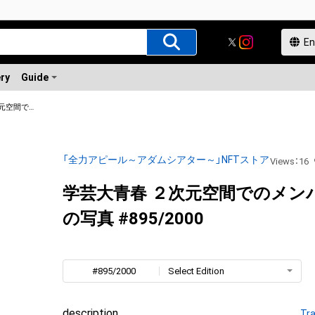
ery
Guide
学芸大青春 ２次元空間でのメンバー全員の写真
「全力アピール～アダムシアター～」NFTストア
Views
：
16
学芸大青春 ２次元空間でのメン
の写真 #895/2000
#895/2000
Select Edition
description
Tra