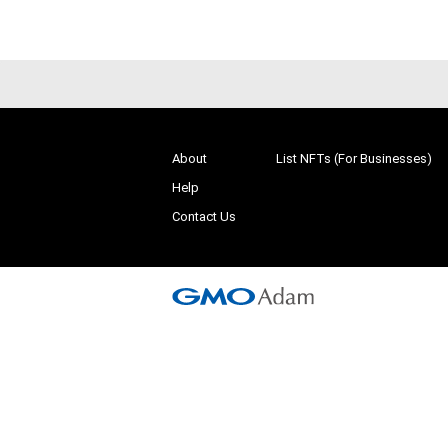
About
List NFTs (For Businesses)
Help
Contact Us