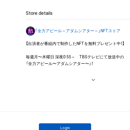
◆本アイテムに関する注意事項

Store details
・本アイテムに関する創作物(画像および映像、音楽、商標
みますがこれらに限られません。)にかかる知的財産権(著
「全力アピール～アダムシアター～」NFTストア
用新案権、商標権、意匠権その他の知的財産権(それらの権
それらの権利につき登録等を出願する権利を含みます。)を
【出演者が番組内で制作したNFTを無料プレゼント中！】

は、本アイテムの著作権を有する方、著作隣接権の権利者
託を受けている者によって保護されています。そのため、
毎週月〜木曜日 深夜0:55～　TBSテレビにて放送中の

有していたとしても、本アイテムに関する創作物にかか
『全力アピール〜アダムシアター〜』！

することを意味しません。

・本アイテムの著作権を有する方、著作隣接権の権利者ま
番組内では、様々なジャンルで才能を発揮する“プロの卵”た
を受けている者からの事前の同意なしに、上記の「本アイ
パフォーマンスや特技を、魂を込めて全力アピール！

する権利」の範囲を超えた行為、知的財産権を侵害するお
そのパフォーマンスや特技をNFT化して視聴者の皆さん
(改変、公開、配布、逆コンパイル、リバースエンジニアリ
ト！

これに限定されません。)を行うことはできません。

・本アイテムに関する創作物の利用については、公序良俗
※本ストア内で出品されるNFTは、Adam byGMOの認定代
用またはその恐れのある利用など、作成者が不適切である
株式会社MediBangを介して出品手続きをしており、

利用をお断りさせていただきます。
TBSテレビおよび番組は、NFTの出品に関わる手続き・権
Login