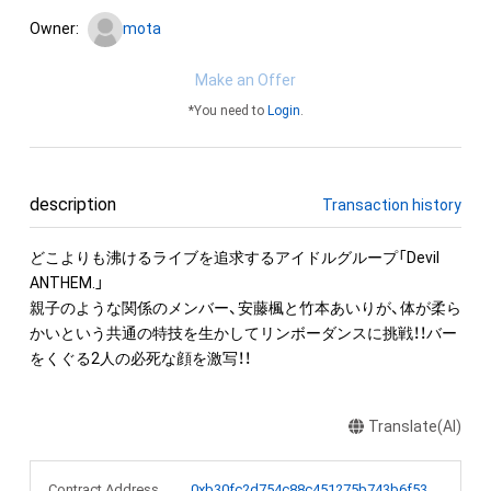
Owner:
mota
Make an Offer
*You need to
Login
.
description
Transaction history
どこよりも沸けるライブを追求するアイドルグループ「Devil 
ANTHEM.」

親子のような関係のメンバー、安藤楓と竹本あいりが、体が柔ら
かいという共通の特技を生かしてリンボーダンスに挑戦！！バー
をくぐる2人の必死な顔を激写！！
Translate(AI)
Contract Address
0xb30fc2d754c88c451275b743b6f530f19f643683