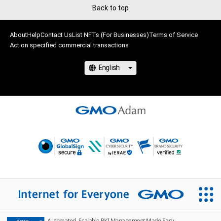
Back to top
About
Help
Contact Us
List NFTs (For Businesses)
Terms of Service
Act on specified commercial transactions
Automated, Scalable PKI Management Made Easy