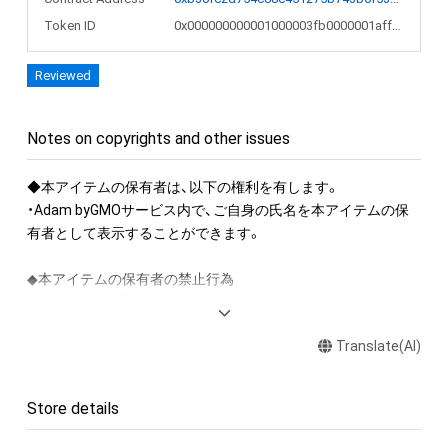
Token ID
0x000000000001000003fb0000001aff12
Reviewed
Notes on copyrights and other issues
◆本アイテムの保有者は、以下の権利を有します。

・Adam byGMOサービス内で、ご自身の氏名を本アイテムの保
有者として表示することができます。

◆本アイテムの保有者の禁止行為

・本アイテムを商用利用する行為

・本アイテムを印刷し公衆に向けて展示、販売、譲渡、貸与する
Translate(AI)
行為

・本アイテムを加工・複製する行為

Store details
◆本アイテムに関する注意事項

・本アイテムに関する創作物(画像および映像、音楽、商標または