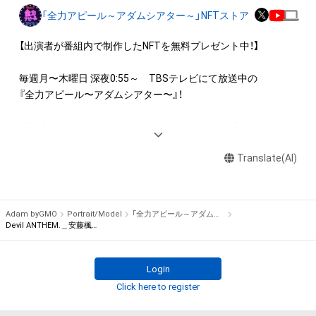
ロゴ等を含みますがこれらに限られません。)にかかる知的財産
「全力アピール～アダムシアター～」NFTストア
権(著作権、特許権、実用新案権、商標権、意匠権その他の知的財
産権(それらの権利を取得し、又はそれらの権利につき登録等を
【出演者が番組内で制作したNFTを無料プレゼント中！】

出願する権利を含みます。)を意味します。)は、本アイテムの著
作権を有する方、著作隣接権の権利者またはその管理委託を受
毎週月〜木曜日 深夜0:55～　TBSテレビにて放送中の

けている者によって保護されています。そのため、本アイテム
『全力アピール〜アダムシアター〜』！

を保有していたとしても、本アイテムに関する創作物にかかる
知的財産権を有することを意味しません。

番組内では、様々なジャンルで才能を発揮する“プロの卵”たち
・本アイテムの著作権を有する方、著作隣接権の権利者またはそ
が、

の管理委託を受けている者からの事前の同意なしに、上記の「本
Translate(AI)
パフォーマンスや特技を、魂を込めて全力アピール！

アイテムの保有者が有する権利」の範囲を超えた行為、知的財産
そのパフォーマンスや特技をNFT化して視聴者の皆さんに無料
権を侵害するおそれのある行為(改変、公開、配布、逆コンパイ
でプレゼント！

ル、リバースエンジニアリングを含みますが、これに限定されま
Adam byGMO
Portrait/Model
「全力アピール～アダムシアター～」NFTストア
せん。)を行うことはできません。

※本ストア内で出品されるNFTは、Adam byGMOの認定代理店
Devil ANTHEM.＿安藤楓、竹本あいり リンボーダンスに挑戦！！
・本アイテムに関する創作物の利用については、公序良俗や法令
である

に反する利用またはその恐れのある利用など、作成者が不適切
株式会社MediBangを介して出品手続きをしており、

Login
であると判断した場合、利用をお断りさせていただきます。
TBSテレビおよび番組は、NFTの出品に関わる手続き・権利には
Click here to register
関与しておりません。