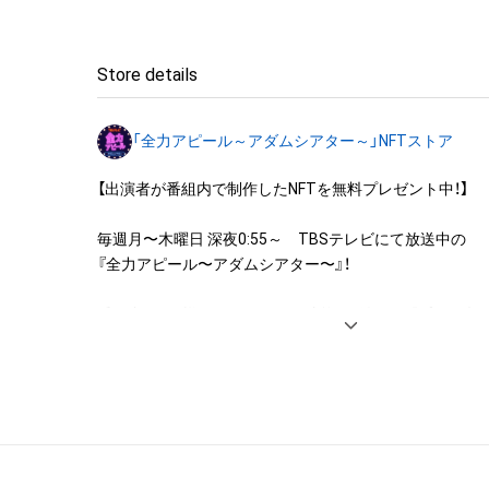
・本アイテムを加工・複製する行為

◆本アイテムに関する注意事項

Store details
・本アイテムに関する創作物(画像および映像、音楽、商標
みますがこれらに限られません。)にかかる知的財産権(著
「全力アピール～アダムシアター～」NFTストア
用新案権、商標権、意匠権その他の知的財産権(それらの権
それらの権利につき登録等を出願する権利を含みます。)を
【出演者が番組内で制作したNFTを無料プレゼント中！】

は、本アイテムの著作権を有する方、著作隣接権の権利者
託を受けている者によって保護されています。そのため、
毎週月〜木曜日 深夜0:55～　TBSテレビにて放送中の

有していたとしても、本アイテムに関する創作物にかか
『全力アピール〜アダムシアター〜』！

することを意味しません。

・本アイテムの著作権を有する方、著作隣接権の権利者ま
番組内では、様々なジャンルで才能を発揮する“プロの卵”た
を受けている者からの事前の同意なしに、上記の「本アイ
パフォーマンスや特技を、魂を込めて全力アピール！

する権利」の範囲を超えた行為、知的財産権を侵害するお
そのパフォーマンスや特技をNFT化して視聴者の皆さん
(改変、公開、配布、逆コンパイル、リバースエンジニアリ
ト！

これに限定されません。)を行うことはできません。

・本アイテムに関する創作物の利用については、公序良俗
※本ストア内で出品されるNFTは、Adam byGMOの認定代
用またはその恐れのある利用など、作成者が不適切である
株式会社MediBangを介して出品手続きをしており、

利用をお断りさせていただきます。