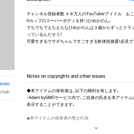
チャンネル登録者数 ４８万人のYouTuberアイドル　お
Hカップのスーパーボディを持つひめかのん。

でちでちでえちえちなひめかのんは３歳からずっとクラ
っているんだそう！

可愛すぎるウサギちゃんですごすぎる軟体技披露！必見で
Notes on copyrights and other issues
43683
◆本アイテムの保有者は、以下の権利を有します。

a72ab
・Adam byGMOサービス内で、ご自身の氏名を本アイテ
表示することができます。

◆本アイテムの保有者の禁止行為

・本アイテムを商用利用する行為

・本アイテムを印刷し公衆に向けて展示、販売、譲渡、貸与す