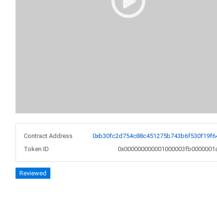
Contract Address
0xb30fc2d754c88c451275b743b6f530f19f6
Token ID
0x000000000001000003fb0000001
Reviewed