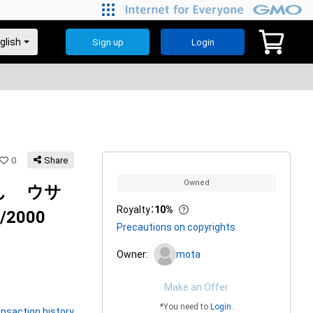
Sign up
Login
0
Share
Owned
ん ウサ
Royalty
：
10%
2000
Precautions on copyrights
Owner:
mota
Make an Offer
*You need to
Login
.
nsaction history