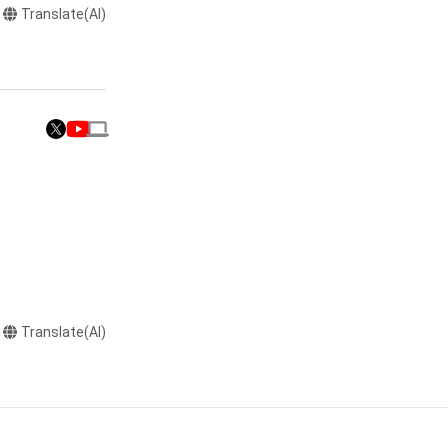
Translate(AI)
またはロゴ等を含
作権、特許権、実
利を取得し、又は
意味します。)
またはその管理委
本アイテムを保
る知的財産権を有
たはその管理委託
ちが、

テムの保有者が有
それのある行為
Translate(AI)
に無料でプレゼン
ングを含みますが、
や法令に反する利
理店である

と判断した場合、