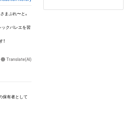
こさまぷれ〜と。

シックバレエを習
す！
Translate(AI)
ムの保有者として
る行為
