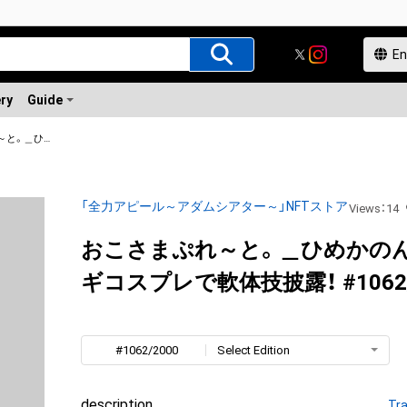
ery
Guide
おこさまぷれ～と。＿ひめかのん ウサギコスプレで軟体技披露！
「全力アピール～アダムシアター～」NFTストア
Views
：
14
おこさまぷれ～と。＿ひめかの
ギコスプレで軟体技披露！ #1062/
#1062/2000
Select Edition
description
Tra