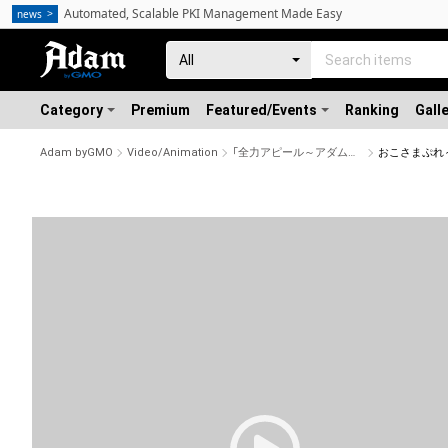
Automated, Scalable PKI Management Made Easy
news
Category
Premium
Featured/Events
Ranking
Gall
Adam byGMO
Video/Animation
「全力アピール～アダムシアター～」NFTストア