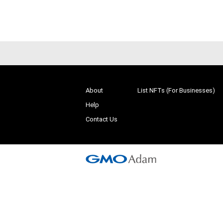
About
List NFTs (For Businesses)
Help
Contact Us