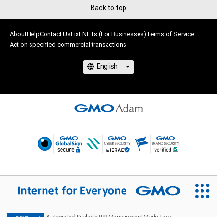
Back to top
About
Help
Contact Us
List NFTs (For Businesses)
Terms of Service
Act on specified commercial transactions
Automated, Scalable PKI Management Made Easy