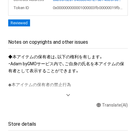
Token ID
0x000000000001000003fb00000019fbf9
Reviewed
Notes on copyrights and other issues
◆本アイテムの保有者は、以下の権利を有します。

・Adam byGMOサービス内で、ご自身の氏名を本アイテムの保
有者として表示することができます。

◆本アイテムの保有者の禁止行為

・本アイテムを商用利用する行為

・本アイテムを印刷し公衆に向けて展示、販売、譲渡、貸与する
Translate(AI)
行為

・本アイテムを加工・複製する行為

Store details
◆本アイテムに関する注意事項

・本アイテムに関する創作物(画像および映像、音楽、商標または