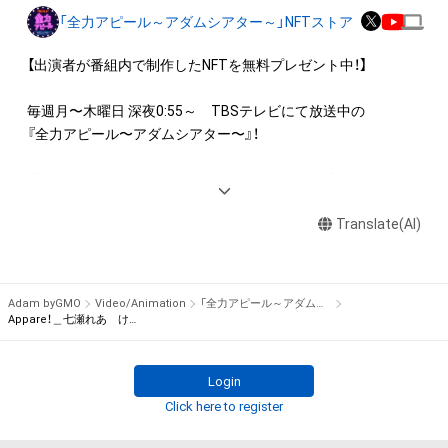
ロゴ等を含みますがこれらに限られません。)にかかる知的財産
「全力アピール～アダムシアター～」NFTストア
権(著作権、特許権、実用新案権、商標権、意匠権その他の知的財
産権(それらの権利を取得し、又はそれらの権利につき登録等を
【出演者が番組内で制作したNFTを無料プレゼント中！】

出願する権利を含みます。)を意味します。)は、本アイテムの著
作権を有する方、著作隣接権の権利者またはその管理委託を受
毎週月〜木曜日 深夜0:55～　TBSテレビにて放送中の

けている者によって保護されています。そのため、本アイテム
『全力アピール〜アダムシアター〜』！

を保有していたとしても、本アイテムに関する創作物にかかる
知的財産権を有することを意味しません。

番組内では、様々なジャンルで才能を発揮する“プロの卵”たち
・本アイテムの著作権を有する方、著作隣接権の権利者またはそ
が、

の管理委託を受けている者からの事前の同意なしに、上記の「本
Translate(AI)
パフォーマンスや特技を、魂を込めて全力アピール！

アイテムの保有者が有する権利」の範囲を超えた行為、知的財産
そのパフォーマンスや特技をNFT化して視聴者の皆さんに無料
権を侵害するおそれのある行為(改変、公開、配布、逆コンパイ
でプレゼント！

ル、リバースエンジニアリングを含みますが、これに限定されま
Adam byGMO
Video/Animation
「全力アピール～アダムシアター～」NFTストア
せん。)を行うことはできません。

※本ストア内で出品されるNFTは、Adam byGMOの認定代理店
Appare！＿七瀬れあ けん玉の大技に挑戦！
・本アイテムに関する創作物の利用については、公序良俗や法令
である

に反する利用またはその恐れのある利用など、作成者が不適切
株式会社MediBangを介して出品手続きをしており、

Login
であると判断した場合、利用をお断りさせていただきます。
TBSテレビおよび番組は、NFTの出品に関わる手続き・権利には
Click here to register
関与しておりません。