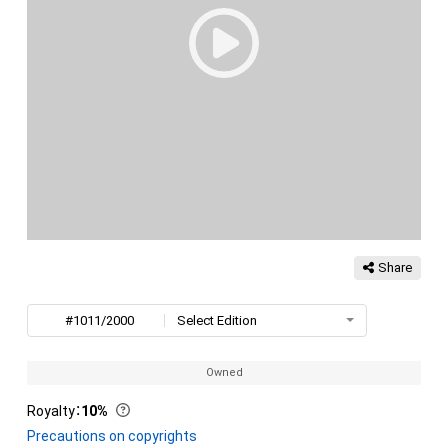
Share
#1011/2000
Select Edition
Owned
Royalty
：
10%
Precautions on copyrights