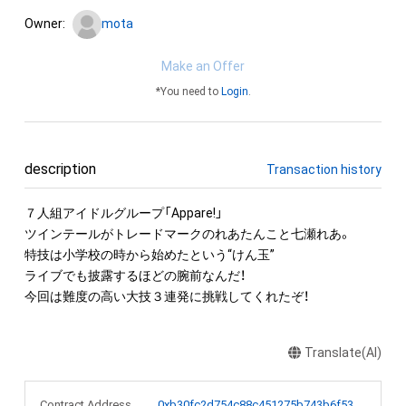
Owner:
mota
Make an Offer
*You need to
Login
.
description
Transaction history
７人組アイドルグループ「Appare!」

ツインテールがトレードマークのれあたんこと七瀬れあ。

特技は小学校の時から始めたという“けん玉”

ライブでも披露するほどの腕前なんだ！

今回は難度の高い大技３連発に挑戦してくれたぞ！
Translate(AI)
Contract Address
0xb30fc2d754c88c451275b743b6f530f19f643683