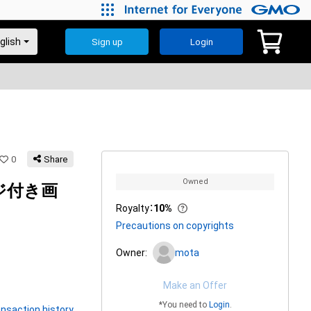
Sign up
Login
0
Share
Owned
ジ付き画
Royalty
：
10%
Precautions on copyrights
Owner:
mota
Make an Offer
*You need to
Login
.
nsaction history