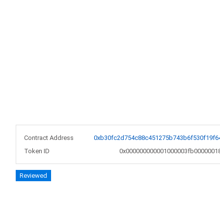
Contract Address
0xb30fc2d754c88c451275b743b6f530f19f6
Token ID
0x000000000001000003fb0000001
Reviewed