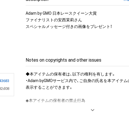
Adam by GMO 日本レースクイーン大賞

ファイナリストの安西茉莉さん

スペシャルメッセージ付きの画像をプレゼント！
Notes on copyrights and other issues
◆本アイテムの保有者は、以下の権利を有します。

・Adam byGMOサービス内で、ご自身の氏名を本アイテ
43683
表示することができます。

82d08
◆本アイテムの保有者の禁止行為

・本アイテムを商用利用する行為

・本アイテムを印刷し公衆に向けて展示、販売、譲渡、貸与す
・本アイテムを加工・複製する行為
