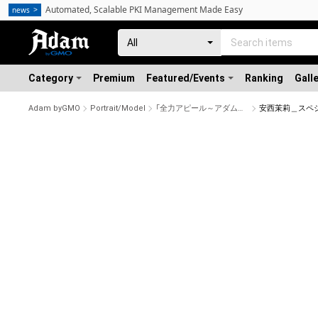
Automated, Scalable PKI Management Made Easy
news
Category
Premium
Featured/Events
Ranking
Gall
Adam byGMO
Portrait/Model
「全力アピール～アダムシアター～」NFTストア