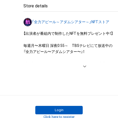
◆本アイテムに関する注意事項

Store details
・本アイテムに関する創作物(画像および映像、音楽、商標
みますがこれらに限られません。)にかかる知的財産権(著
「全力アピール～アダムシアター～」NFTストア
用新案権、商標権、意匠権その他の知的財産権(それらの権
それらの権利につき登録等を出願する権利を含みます。)を
【出演者が番組内で制作したNFTを無料プレゼント中！】

は、本アイテムの著作権を有する方、著作隣接権の権利者
託を受けている者によって保護されています。そのため、
毎週月〜木曜日 深夜0:55～　TBSテレビにて放送中の

有していたとしても、本アイテムに関する創作物にかか
『全力アピール〜アダムシアター〜』！

することを意味しません。

・本アイテムの著作権を有する方、著作隣接権の権利者ま
番組内では、様々なジャンルで才能を発揮する“プロの卵”た
を受けている者からの事前の同意なしに、上記の「本アイ
パフォーマンスや特技を、魂を込めて全力アピール！

する権利」の範囲を超えた行為、知的財産権を侵害するお
そのパフォーマンスや特技をNFT化して視聴者の皆さん
(改変、公開、配布、逆コンパイル、リバースエンジニアリ
ト！

これに限定されません。)を行うことはできません。

・本アイテムに関する創作物の利用については、公序良俗
※本ストア内で出品されるNFTは、Adam byGMOの認定代
用またはその恐れのある利用など、作成者が不適切である
株式会社MediBangを介して出品手続きをしており、

利用をお断りさせていただきます。
TBSテレビおよび番組は、NFTの出品に関わる手続き・権
Login
りません。
Click here to register