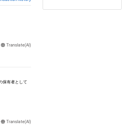
Translate(AI)
ムの保有者として
る行為

Translate(AI)