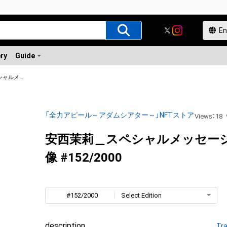
ery
Guide
安西茉莉＿スペシャルメッセージ付き画像
「全力アピール～アダムシアター～」NFTストア
Views
：
18
安西茉莉＿スペシャルメッセー
像 #152/2000
#152/2000
Select Edition
description
Tra