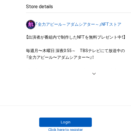
◆本アイテムに関する注意事項

Store details
・本アイテムに関する創作物(画像および映像、音楽、商標
みますがこれらに限られません。)にかかる知的財産権(著
「全力アピール～アダムシアター～」NFTストア
用新案権、商標権、意匠権その他の知的財産権(それらの権
それらの権利につき登録等を出願する権利を含みます。)を
【出演者が番組内で制作したNFTを無料プレゼント中！】

は、本アイテムの著作権を有する方、著作隣接権の権利者
託を受けている者によって保護されています。そのため、
毎週月〜木曜日 深夜0:55～　TBSテレビにて放送中の

有していたとしても、本アイテムに関する創作物にかか
『全力アピール〜アダムシアター〜』！

することを意味しません。

・本アイテムの著作権を有する方、著作隣接権の権利者ま
番組内では、様々なジャンルで才能を発揮する“プロの卵”た
を受けている者からの事前の同意なしに、上記の「本アイ
パフォーマンスや特技を、魂を込めて全力アピール！

する権利」の範囲を超えた行為、知的財産権を侵害するお
そのパフォーマンスや特技をNFT化して視聴者の皆さん
(改変、公開、配布、逆コンパイル、リバースエンジニアリ
ト！

これに限定されません。)を行うことはできません。

・本アイテムに関する創作物の利用については、公序良俗
※本ストア内で出品されるNFTは、Adam byGMOの認定代
用またはその恐れのある利用など、作成者が不適切である
株式会社MediBangを介して出品手続きをしており、

利用をお断りさせていただきます。
TBSテレビおよび番組は、NFTの出品に関わる手続き・権
Login
りません。
Click here to register