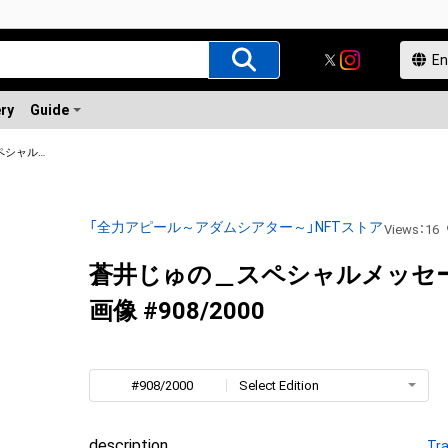
ery
Guide
蒼井じゅの＿スペシャルメッセージ付き画像
「全力アピール～アダムシアター～」NFTストア
Views
：
16
蒼井じゅの＿スペシャルメッセ
画像 #908/2000
#908/2000
Select Edition
description
Tra