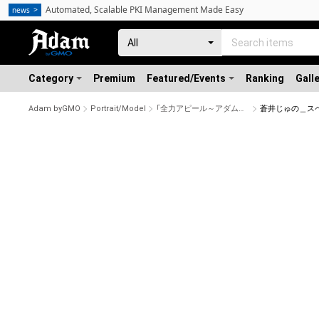
Automated, Scalable PKI Management Made Easy
news
Category
Premium
Featured/Events
Ranking
Gall
Adam byGMO
Portrait/Model
「全力アピール～アダムシアター～」NFTストア