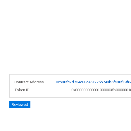
Contract Address
0xb30fc2d754c88c451275b743b6f530f19f6
Token ID
0x000000000001000003fb0000001
Reviewed