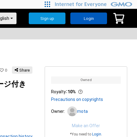
Sign up
Login
0
Share
Owned
ージ付き
Royalty
：
10%
Precautions on copyrights
Owner:
mota
Make an Offer
*You need to
Login
.
nsaction history