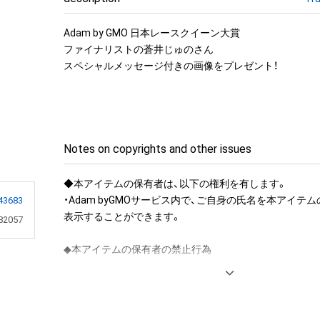
Adam by GMO 日本レースクイーン大賞

ファイナリストの蒼井じゅのさん

スペシャルメッセージ付きの画像をプレゼント！
Notes on copyrights and other issues
◆本アイテムの保有者は、以下の権利を有します。

・Adam byGMOサービス内で、ご自身の氏名を本アイテ
43683
表示することができます。

82057
◆本アイテムの保有者の禁止行為

・本アイテムを商用利用する行為

・本アイテムを印刷し公衆に向けて展示、販売、譲渡、貸与す
・本アイテムを加工・複製する行為
