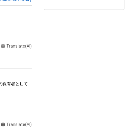
Translate(AI)
ムの保有者として
る行為

Translate(AI)